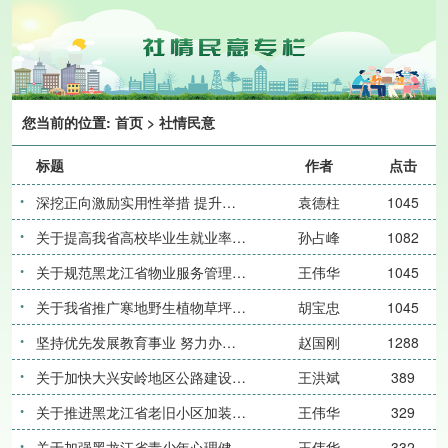
您当前的位置:
首页
>
社情民意
标题
作者
点击
深挖正向激励实用性举措 提升养老服务职业吸引力
袁德柱
1045
关于提高我省高校毕业生就业率的调研及建议
孙占峰
1082
关于规范黑龙江省物业服务管理 提升居民满意度的建议
王伟华
1045
关于我省推广寒地野生植物草坪以应对气候挑战及节约市政经费的建议
胡宝忠
1045
坚持优先发展教育事业 努力办好人民满意教育
赵国刚
1288
关于加快大兴安岭地区公路建设筑牢生态安全防线的建议
王洪斌
389
关于推进黑龙江省老旧小区加装电梯及消防设施升级的建议
王伟华
329
关于加强黑龙江省青少年心理健康教育体系建设的建议
王伟华
332