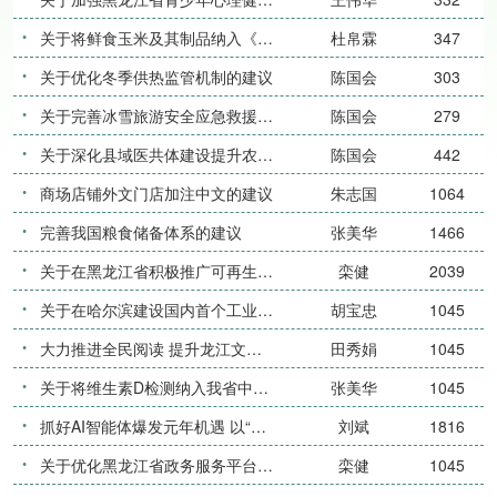
关于将鲜食玉米及其制品纳入《农产品精深加工产品指导目录》享受相关政策的建议
杜帛霖
347
关于优化冬季供热监管机制的建议
陈国会
303
关于完善冰雪旅游安全应急救援体系的建议
陈国会
279
关于深化县域医共体建设提升农村医疗服务能力的建议
陈国会
442
商场店铺外文门店加注中文的建议
朱志国
1064
完善我国粮食储备体系的建议
张美华
1466
关于在黑龙江省积极推广可再生能源开发利用 助力我省绿色低碳发展的建议
栾健
2039
关于在哈尔滨建设国内首个工业菌种、酶制剂 开发技术平台的建议
胡宝忠
1045
大力推进全民阅读 提升龙江文化软实力
田秀娟
1045
关于将维生素D检测纳入我省中老年人年度体检项目的建议
张美华
1045
抓好AI智能体爆发元年机遇 以“智”提“质”赋能龙江粮食安全应急保障体系建设
刘斌
1816
关于优化黑龙江省政务服务平台 “龙易办”APP的建议
栾健
1045