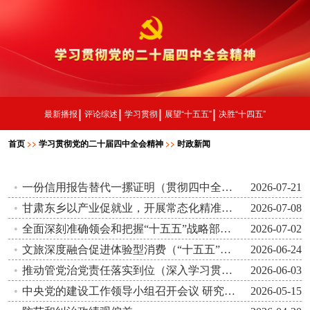
最新播报
评论综述
学习贯彻
展望“十五五”
决胜“十四五”
首页
>>
学习贯彻党的二十届四中全会精神
>>
时政新闻
一份信用报告替代一摞证明（贯彻四中全会精神一线见闻）
2026-07-21
甘肃东乡以产业促就业，开展常态化精准帮扶 高原暖棚暖人心（奋进“十五五” 一线见闻）
2026-07-08
全面深刻准确领会和把握“十五五”战略部署——论学习贯彻习近平总书记在省部级专题研讨班开班式上重要讲话
2026-07-02
文旅深度融合促进体验型消费（“十五五”开好局起好步）
2026-06-24
推动管党治党责任落实到位（深入学习贯彻习近平新时代中国特色社会主义思想）
2026-06-03
中央党的建设工作领导小组召开会议 研究部署树立和践行正确政绩观学习教育工作
2026-05-15