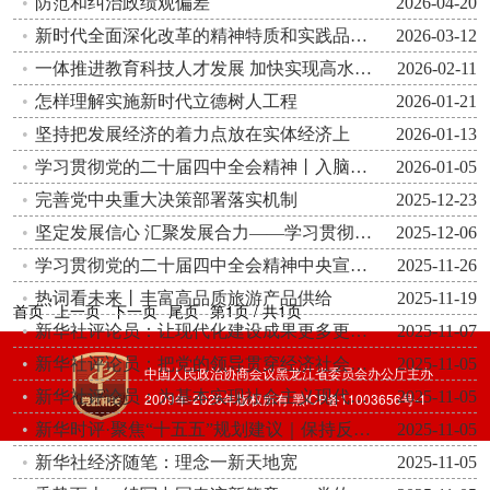
防范和纠治政绩观偏差
2026-04-20
新时代全面深化改革的精神特质和实践品格——深入学习《习近平谈治国理政》第五卷
2026-03-12
一体推进教育科技人才发展 加快实现高水平科技自立自强——深入学习《习近平谈治国理政》第五卷
2026-02-11
怎样理解实施新时代立德树人工程
2026-01-21
坚持把发展经济的着力点放在实体经济上
2026-01-13
学习贯彻党的二十届四中全会精神丨入脑入心，见行见效——吉林、江西、云南、新疆生产建设兵团组织开展多种形式宣讲活动
2026-01-05
完善党中央重大决策部署落实机制
2025-12-23
坚定发展信心 汇聚发展合力——学习贯彻党的二十届四中全会精神中央宣讲团宣讲活动综述
2025-12-06
学习贯彻党的二十届四中全会精神中央宣讲团在香港宣讲
2025-11-26
热词看未来丨丰富高品质旅游产品供给
2025-11-19
首页
上一页
下一页
尾页
第1页 / 共1页
新华社评论员：让现代化建设成果更多更公平惠及全体人民——三论学习贯彻党的二十届四中全会精神
2025-11-07
新华社评论员：把党的领导贯穿经济社会发展各方面全过程
2025-11-05
中国人民政治协商会议黑龙江省委员会办公厅主办
新华社评论员：为基本实现社会主义现代化而共同奋斗
2025-11-05
2009年-
2026
年版权所有
黑ICP备11003656号-1
新华时评·聚焦“十五五”规划建议｜保持反腐败永远在路上的清醒坚定
2025-11-05
新华社经济随笔：理念一新天地宽
2025-11-05