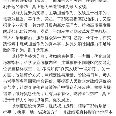
干部把握好显绩与潜绩、当前和长远的关系，多做打基础、
利长远的潜功，真正把为民造福作为最大政绩。
以能力提升为支撑，主动担当作为。政绩是干出来的，
需要敢担当、善作为。党员、干部既要提高政治能力，又要
强化专业素养，着力提升贯彻新发展理念、推动高质量发展
的现代化建设本领。党员、干部应主动到改革发展主战场、
重大斗争最前沿、服务群众第一线中壮筋骨、长才干，在实
践锻炼中练就担当作为的真本事，从源头消除因能力不足导
致的不作为、乱作为现象。
以科学考核为导向，激励约束并重。一方面，优化政绩
考核指标，科学设置考核内容，注重根据不同地区的功能定
位设置指标权重，让“考得如何”真实反映“干得如何”。另一
方面，改进评价方式，兼顾定性与定量、阶段与日常、考人
与考事等多重因素综合评价。要提高人民群众对政绩评价的
参与度，让群众评价在政绩评价中得到充分反映。根据考核
结果，做好奖惩任免，让有为者有位、吃苦者“吃香”，真正
把干部精力引导到抓落实、促发展上。
以制度建设为保障，规范权力运行。领导干部特别是“一
把手”，执掌一地一域决策方向，其政绩观直接影响本地区本