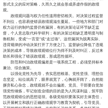
形式主义的应对策略，久而久之就会形成弄虚作假的政绩
观。
政绩观问题与权力任性滥用密切相关。对决策过程监督
不到位，也容易使错误政绩观滋生蔓延。一些地方和部门对
权力运行的制约监督仍有漏洞，有的决策论证环节缺乏监
督，个人意志取代科学研判；有的决策过程缺乏透明度与制
衡机制，变成“一言堂”或“走过场”。这些漏洞为脱离实际、
违背规律的冲动决策打开了方便之门。监督缺位降低了违规
决策的成本，导致政绩观错位行为得不到及时纠正，反过来
助长和强化了错误政绩观，形成恶性循环。
防范和纠治政绩观偏差是一项系统工程，必须坚持标本
兼治、综合施策。
以强化党性为先导，夯实思想根基。党性坚强、理想信
念坚定，站位就高了，眼界就宽了，心胸就开阔了，自然能
摒弃私心杂念，政绩观就不会出偏差。党员、干部要自觉加
强党性锤炼，牢记创造业绩的目的是为人民谋利益，筑牢防
范政绩观错位的思想堤坝。各级党组织要落实好主体责任，
以开展树立和践行正确政绩观学习教育为契机，引导党员、