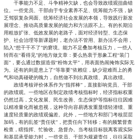
干事能力不足、斗争精神欠缺，也会导致政绩观扭曲错
位。一些党员、干部由于专业素养不足、统筹能力不强，缺
乏驾驭复杂局面、统筹经济社会发展的本领，导致践行新发
展理念、推动高质量发展的能力和方法跟不上。有的长期沿
用粗放扩张、低效发展的老路子，面对经济转型、生态保
护、社会治理等新课题时，老办法不管用、新办法不会用，
陷入“想干干不了”的窘境。能力不足叠加考核压力，一些人
转而在“看得见”的地方做文章：要么热衷于形象工程“装门
面”，要么通过数据造假“粉饰太平”，用表面热闹掩饰实际无
为。还有的则是患上了“等靠要”依赖症，缺少迎难而上的勇
气和动真碰硬的魄力，自然做不到出真政绩、真出政绩。
政绩考核评价体系作为“指挥棒”，直接影响党员、干部
的政绩观。一些地区在制定政绩考核指标时，经济指标权重
仍然过高，文化发展、民生改善、生态保护等指标往往因难
以精准量化而被忽视，这种导向容易诱发重显绩轻潜绩、重
速度轻质量的政绩观偏差。此外，一些地方和部门考核层层
加码，有的乱签“责任状”，把责任向下转移；有的频繁督查
检查，瞎指挥、忙验收、急督办。当考核目标脱离客观实际
和基层承受能力时，一些党员、干部为规避责任，往往采取