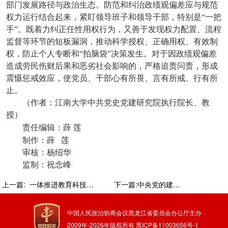
部门发展路径与政治生态。防范和纠治政绩观偏差应与规范
权力运行结合起来，紧盯领导班子和领导干部，特别是“一把
手”。既着力纠正任性用权行为，又善于发现权力配置、流程
监督等环节的短板漏洞，推动科学授权、正确用权、有效制
权，防止个人专断和“拍脑袋”决策发生。对于因政绩观偏差
造成劳民伤财后果和恶劣社会影响的，严格追责问责，形成
震慑惩戒效应，使党员、干部心有所畏、言有所戒、行有所
止。
（作者：江南大学中共党史党建研究院执行院长、教
授）
责任编辑：薛
莲
制作：薛
莲
审核：杨绍华
监制：祝念峰
上一篇:
一体推进教育科技人才发展 加快实现高水平科技自立自强——深入学习《习近平谈治国理政》第五卷
下一篇:中央党的建设工作领导小组召开会议 研究部署树立和践行正确政绩观学习教育工作
中国人民政治协商会议黑龙江省委员会办公厅主办
2009年-
2026
年版权所有
黑ICP备11003656号-1