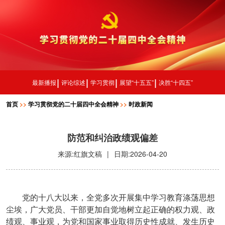
最新播报
评论综述
学习贯彻
展望“十五五”
决胜“十四五”
首页
>>
学习贯彻党的二十届四中全会精神
>>
时政新闻
防范和纠治政绩观偏差
来源:红旗文稿
|
日期:2026-04-20
党的十八大以来，全党多次开展集中学习教育涤荡思想
尘埃，广大党员、干部更加自觉地树立起正确的权力观、政
绩观、事业观，为党和国家事业取得历史性成就、发生历史