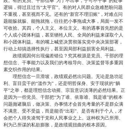
政。有的党员、干部信奉“为了不出事，宁可不干事”的处事
逻辑，得过且过当“太平官”。有的对人民群众急难愁盼问题
不重视，甚至视而不见。还有的“新官不理旧账”，对难点问
题能躲就躲、能拖就拖，往往把小事拖成大事，局面一发不
可收拾。其四，个人主义、本位主义。有的遇事首先想的是
个人或小团体利益，甚至牺牲人民、全局的利益来谋取个人
和小团体利益。有的嘴上喊坚决贯彻落实党中央决策部署，
行动上却搞选择性执行，甚至因局部利益损害全局利益。
政绩观因何出现偏差错位？究其根源是党员、干部的理
想信念、干事能力以及我们的考核导向、决策监督等多重因
素交织作用的结果。
理想信念一旦滑坡，政绩观必然出问题。无论是急功近
利、盲目蛮干的“滥作为”，还是明哲保身、安于现状的“躺
平”之举，都是理想信念动摇、宗旨意识淡薄的必然结果。正
是因为一些党员、干部把“为了谁、依靠谁、我是谁”的根本
问题抛诸脑后，做决策、办事情才会首先考量的不是群众满
不满意、受不受益，而是能否“出彩”、是否有利于个人，才
会把个人得失凌驾于党和人民事业之上。这种权为己所用、
利为己所谋的私欲膨胀，是政绩观扭曲的根本原因。