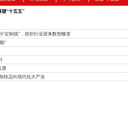
展望“十五五”
到“定制线”，纺织行业迎来数智蝶变
能”
利
机遇
业加快迈向现代化大产业