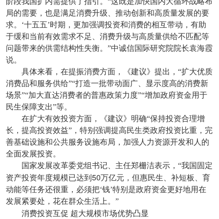
阶段我国扩内需提供了指引。“这既是加快国内大循环战略布
局的需要，也是满足消费升级、推动创新和高质量发展的要
求。‘十五五’时期，更加强调投资和消费的相互带动，有助
于缓和当前有效需求不足、消费升级与高质量供给不匹配等
问题带来的供需结构性失衡。”中诚信国际研究院院长袁海霞
说。
具体来看，在提振消费方面，《建议》提出，“扩大优质
消费品和服务供给”“打造一批带动面广、显示度高的消费新
场景”“加大直达消费者的普惠政策力度”“增加政府资金用于
民生保障支出”等。
在扩大有效投资方面，《建议》明确“保持投资合理增
长，提高投资效益”，特别强调提高民生类政府投资比重，完
善基础设施和公共服务设施布局，加强人力资源开发和人的
全面发展投资。
国家发展改革委党组书记、主任郑栅洁表示，“我国固定
50
资产投资年度规模已达到
万亿元，但惠民生、补短板、育
动能等任务还很重，必须把‘钱’特别是政府资金更好地用在
发展紧要处，花在群众生活上。”
消费投资互促
超大规模市场优势凸显