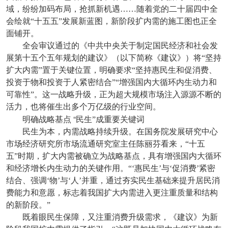
域，纷纷加码布局，抢抓新机遇……随着党的二十届四中全
会绘就“十五五”发展新蓝图，新阶段扩内需的施工图也正全
面铺开。
全会审议通过的《中共中央关于制定国民经济和社会发
展第十五个五年规划的建议》（以下简称《建议》）将“坚持
扩大内需”置于关键位置，明确要求“坚持惠民生和促消费、
投资于物和投资于人紧密结合”“增强国内大循环内生动力和
可靠性”。这一战略升级，正为超大规模市场注入源源不断的
活力，也将催生出多个万亿级的行业空间。
“
明确战略基点
民生”成重要关键词
民生为本，内需战略持续升级。在国务院发展研究中心
市场经济研究所市场流通研究室主任陈丽芬看来，“十五
五”时期，扩大内需被确立为战略基点，具有增强国内大循环
和经济增长内生动力的关键作用。“‘惠民生’与‘促消费’紧密
结合、强调‘物’与‘人’并重，通过夯实民生基础来提升居民消
费能力和意愿，标志着我国扩大内需进入更注重质量和结构
的新阶段。”
既着眼民生保障，又注重消费升级需求，《建议》为新