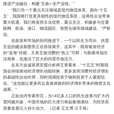
+’
推进产业融合，构建‘文旅
全产业链。”
“
我们另一个重点关注领域是现代物流体系。面向‘十五
五’，我国将打造更具韧性的现代物流系统，这将给企业带来
重大机遇。我们将发挥主业优势，重点关注、积极参与交通
路网、机场、港口、物流园区、智慧仓储等领域建设。”严昕
说。
在政策和市场的协同推进下，一个以民生为导向、供需
互促的建设新图景正在徐徐展开。这其中，既有银发经济
的“蓝海”待掘，又有文旅消费的“热土”可耕，勾勒着幸福生
活画卷，也激活了巨大的内需市场活力。
在东方金诚首席宏观分析师王青看来，“十五五”时期我
国会持续推动经济增长动能转换，更多发挥消费对经济增长
的基础性拉动作用，同时强调投资于物和投资于人紧密结
合。“这也能让更多民众直接体验到经济增长带来的物质文化
成果。”
14
正如业内专家所言，当
亿多人口的民生改善与扩大内
需同频共振，中国市场的巨大潜力将如春潮涌动，为经济高
质量发展注入持久动力。（记者
王文博
汪子旭）