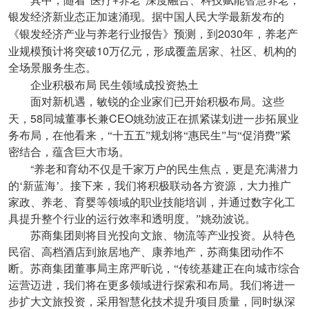
其中，随着“医疗
养老”深度融合、科技赋能智慧养老，
银发经济新业态正加速涌现。据中国人民大学最新发布的
2030
《银发经济产业与养老行业报告》预测，到
年，养老产
10
业规模预计将突破
万亿元，形成覆盖居家、社区、机构的
全场景服务生态。
企业积极布局
民生领域成投资热土
面对新机遇，敏锐的企业家们已开始积极布局。这些
58
CEO
天，
同城董事长兼
姚劲波正在抓紧谋划进一步拓展业
务布局，在他看来，“十五五”规划将“惠民生”与“促消费”紧
密结合，蕴含巨大市场。
“
养老和育幼不仅是千家万户的民生焦点，更是充满潜力
的‘新蓝海’。接下来，我们将积极联动各方资源，大力推广
家政、养老、育婴等领域的职业技能培训，并通过数字化工
具提升整个行业的运行效率和透明度。”姚劲波说。
苏商集团则将目光投向文旅、物流等产业投资。从特色
民宿、高档酒店到旅居地产、康养地产，苏商集团动作不
断。苏商集团董事局主席严昕说，“传统基建正在向城市综合
运营迈进，我们将在更多领域进行探索和布局。我们将进一
步扩大文旅投资，采用智慧化技术提升项目质量，同时纵深