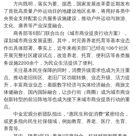
方向既明，落实为要。据悉，国家发展改革委近期发布
了首批高质量户外运动目的地建设地区名单，将用好各类中
央资金支持配套公共服务设施建设，推动户外运动与旅游、
文化、康养等产业深度融合。
5
商务部等
部门联合出台《城市商业提质行动方案》，
谋划城市商业发展蓝图。其中，对完善养老托育等基本业态
106
作出具体部署。事实上，近年来相关部门已经在
个社区
开展完整社区建设试点，改造养老、托育、便利店等各类服
2200
务设施
余个，为民众生活提供了便利。
关注基本民生保障的同时，消费升级需求也成为关注重
点。推动老旧街区、老旧厂区功能转换、业态升级、活力提
升，丰富商业业态；着眼数字经济与实体经济融合、商旅文
体健融合、国内国际融合，让步行街（商圈）成为城市商业
创新转型的前沿阵地等也成为接下来城市商业提质行动的重
点。
中金宏观分析团队指出，“惠民生和促消费”紧密结合，
或更多指向民生社保领域，例如教育、养老、医疗、生育、
养育等。
+