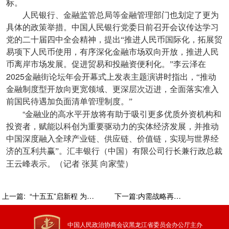
标。
人民银行、金融监管总局等金融管理部门也划定了更为
具体的政策举措。中国人民银行党委日前召开会议传达学习
党的二十届四中全会精神，提出“推进人民币国际化，拓展贸
易项下人民币使用，有序深化金融市场双向开放，推进人民
币离岸市场发展。促进贸易和投融资便利化。”李云泽在
2025
金融街论坛年会开幕式上发表主题演讲时指出，“推动
金融制度型开放向更宽领域、更深层次迈进，全面落实准入
前国民待遇加负面清单管理制度。”
“
金融业的高水平开放将有助于吸引更多优质外资机构和
投资者，赋能以科创为重要驱动力的实体经济发展，并推动
中国深度融入全球产业链、供应链、价值链，实现与世界经
济的互利共赢”。汇丰银行（中国）有限公司行长兼行政总裁
王云峰表示。（记者
张莫
向家莹）
上一篇:
“十五五”启新程 为中国式现代化注入“绿色动能”
下一篇:内需战略再升级 “民生导向”激活大市场新红利
中国人民政治协商会议黑龙江省委员会办公厅主办