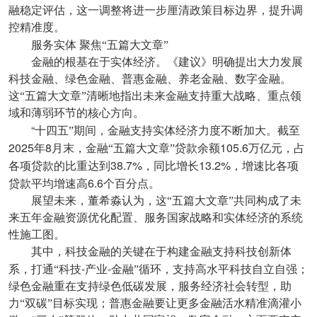
融稳定评估，这一调整将进一步厘清政策目标边界，提升调
控精准度。
服务实体
聚焦“五篇大文章”
金融的根基在于实体经济。《建议》明确提出大力发展
科技金融、绿色金融、普惠金融、养老金融、数字金融。
这“五篇大文章”清晰地指出未来金融支持重大战略、重点领
域和薄弱环节的核心方向。
“
十四五”期间，金融支持实体经济力度不断加大。截至
2025
8
105.6
年
月末，金融“五篇大文章”贷款余额
万亿元，占
38.7%
13.2%
各项贷款的比重达到
，同比增长
，增速比各项
6.6
贷款平均增速高
个百分点。
展望未来，董希淼认为，这“五篇大文章”共同构成了未
来五年金融资源优化配置、服务国家战略和实体经济的系统
性施工图。
其中，科技金融的关键在于构建金融支持科技创新体
-
-
系，打通“科技
产业
金融”循环，支持高水平科技自立自强；
绿色金融重在支持绿色低碳发展，服务经济社会转型，助
力“双碳”目标实现；普惠金融要让更多金融活水精准滴灌小