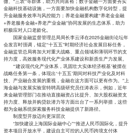
微、“三农”等群体，助力共同富裕；数字金融一方面要夯实
金融科技基础设施，一方面要加快金融机构数字化转型，提
升金融服务效率与风控能力；养老金融要构建“养老金金融
+
+
养老服务金融
养老产业金融”协同发展的生态体系，助力
积极应对人口老龄化。
2025
国家金融监督管理总局局长李云泽在
金融街论坛年
会发言时强调，锚定“十五五”时期经济社会发展目标任务，
金融监管总局将加大对重大战略、重点领域和薄弱环节的支
持力度，高效服务现代化产业体系建设和新质生产力发展。
“‘
建设现代化产业体系，巩固壮大实体经济根基’被摆在
战略任务第一条，体现出‘十五五’期间对科技产业化及对科
技、产业融合发展的重视，金融在这方面可以更有作为。”上
海金融与发展实验室特聘高级研究员任涛表示，例如，近年
来金融管理部门在推动直接融资占比提升、加大股权融资支
持力度、释放并购贷款潜力等方面出台了一系列举措，这些
都为金融系统探索服务科技金融提供了新路径。
制度型开放迈向更深层次
“
加快建设上海国际金融中心”“推进人民币国际化，提升
资本项目开放水平，建设自主可控的人民币跨境支付体