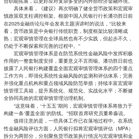
合职能拓展，以更好应对复杂多变的内外部经济金融环境。
具体来看，《建议》再次明确了健全货币政策和宏观审
慎政策双支柱调控框架。根据中国人民银行行长潘功胜日前
2025
在
金融街论坛年会发表主题演讲时的说法，“比较来
看，货币政策是中央银行传统职责，制度框架比较清晰成
熟；宏观审慎管理在全球虽然也有不少实践，但起步不久，
仍处于不断探索和完善的过程中。”
宏观审慎管理体系是在防范系统性金融风险中发挥积极
作用的一整套制度安排，重要意义不言而喻。潘功胜日前也
披露了人民银行构建覆盖全面宏观审慎管理体系的四个重点
工作方向，即强化系统性金融风险的监测和评估体系；完善
并强化重点机构和重点领域风险防范举措；持续丰富宏观审
慎管理工具箱，提升系统化、规范化、实战化水平；不断健
全协同高效的宏观审慎管理治理机制。
“
这意味着，‘十五五’期间，宏观审慎管理体系将致力于
构建一条‘覆盖全面’的防线。”招联首席研究员董希淼说。
值得注意的是，一些具体工作已在落地过程中。在系统
MPA
性金融风险评估方面，人民银行拟将宏观审慎评估（
）
拆分为两部分，分别聚焦货币政策执行情况与宏观审慎和金