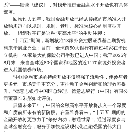
系”——细读《建议》，对稳步推进金融高水平开放也有具体
部署。
回顾过去五年，我国金融开放已经从传统的市场准入开
放稳步迈向以规则、规制、管理、标准为核心的制度型开
放。一组组数字正是这种“更高水平”的生动注脚：
“
13
十四五”期间，新增核准
家外资控股证券基金期货机
50
40
构来华展业兴业；目前，全球前
大银行有超过
家在华设
40
2025
立机构，
家最大的保险公司半数已进入中国；截至
年
8
80
1170
月末，来自全球近
个国家和地区的近
家境外投资者
进入我国债券市场。
“
中国金融市场的持续开放不仅增强了流动性，使参与者
更多元，市场竞争更充分，更推动了金融创新和治理效率提
升。”德意志银行中国区总经理、德意志银行（中国）有限公
司董事长朱彤如此评价。
展望未来五年，中国的金融高水平开放将步入一个深度
和广度前所未有的新阶段。在董希淼看来，“十五五”期间的
金融开放将更致力于“修好内功，融通世界”，通过深度参与
全球金融竞合，服务于加快建设现代化金融强国的伟大目