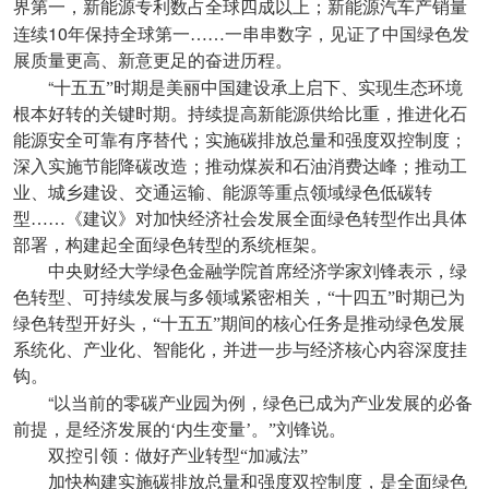
界第一，新能源专利数占全球四成以上；新能源汽车产销量
10
连续
年保持全球第一……一串串数字，见证了中国绿色发
展质量更高、新意更足的奋进历程。
“
十五五”时期是美丽中国建设承上启下、实现生态环境
根本好转的关键时期。持续提高新能源供给比重，推进化石
能源安全可靠有序替代；实施碳排放总量和强度双控制度；
深入实施节能降碳改造；推动煤炭和石油消费达峰；推动工
业、城乡建设、交通运输、能源等重点领域绿色低碳转
型……《建议》对加快经济社会发展全面绿色转型作出具体
部署，构建起全面绿色转型的系统框架。
中央财经大学绿色金融学院首席经济学家刘锋表示，绿
色转型、可持续发展与多领域紧密相关，“十四五”时期已为
绿色转型开好头，“十五五”期间的核心任务是推动绿色发展
系统化、产业化、智能化，并进一步与经济核心内容深度挂
钩。
“
以当前的零碳产业园为例，绿色已成为产业发展的必备
前提，是经济发展的‘内生变量’。”刘锋说。
双控引领：做好产业转型“加减法”
加快构建实施碳排放总量和强度双控制度，是全面绿色