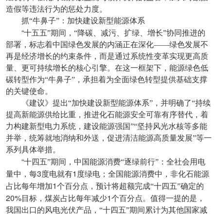
造假等违法行为的惩处力度。
抓“牛鼻子”：加快建设新型能源体系
“
十五五”期间，“降碳、减污、扩绿、增长”协同推进的
部署，标志着中国绿色发展的内涵正在深化——绿色发展不
再是经济增长的约束条件，而是通过系统性变革实现更高质
量、更可持续增长的核心引擎。在这一框架下，能源绿色低
碳转型作为“牛鼻子”，承担着为全面绿色转型提供基础支撑
的关键使命。
《建议》提出“加快建设新型能源体系”，并明确了“持续
提高新能源供给比重，推进化石能源安全可靠有序替代，着
力构建新型电力系统，建设能源强国”“坚持风光水核等多能
并举，统筹就地消纳和外送，促进清洁能源高质量发展”等一
系列具体举措。
“
十四五”期间，中国能源消费“逐绿前行”：全社会用电
3
1
量中，每
度电就有
度绿电；全国能源消费中，非化石能源
1
占比每年增加
个百分点，预计将超额完成“十四五”确定的
20%
1
目标，煤炭占比每年减少
个百分点。值得一提的是，
我国出口的风电光伏产品，“十四五”期间累计为其他国家减