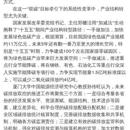
方式。
在这一“双碳”目标牵引下的系统性变革中，产业结构转
型尤为关键。
国家发展改革委党组书记、主任郑栅洁用“加减法”生动
阐释了“十五五”期间产业结构转型路径：一手做加法，加快
发展绿色低碳产业，根据测算，目前我国绿色低碳产业规模
11
5
约
万亿元，未来
年还有翻一番乃至更大的增长空间，特
100
别是“十五五”时期，力争建成
个左右国家级零碳园区，
将为绿色低碳产业带来巨大发展空间；一手做减法，推进重
点行业节能降碳，将在钢铁、有色、石油化工等重点行业深
1.5
入实施节能降碳专项行动，力争实现节能量
亿吨标准煤以
4
上，可以减少二氧化碳排放约
亿吨。
厦门大学中国能源经济研究中心教授孙传旺认为，未来
碳排放双控的推进工作将聚焦三个方面：一是综合考量各省
份的经济发展水平、资源禀赋、能源结构、技术进步等因
素，建立差异化、科学合理的碳排放配额分配机制；二是健
全区域碳排放统计核算制度，完善碳排放数据收集和共享机
制，明确各方碳监测责任；三是建立有效的碳排放监管和执
法机制，强化对碳排放监测与核算机构的监管，加大对数据