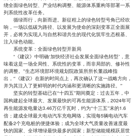
绕全面绿色转型、产业结构调整、能源体系重构等部署一系
列系统性改革任务。
循绿而行，向新而进。新征程上的绿色转型号角已经吹
响，一场以低碳为路径、以发展为使命的深刻变革正全面展
开，必将为实现人与自然和谐共生的现代化筑牢生态根基、
注入绿色动能。
系统变革：全面绿色转型开新局
“
《建议》中明确‘加快经济社会发展全面绿色转型’，意
味着这是一场全局性、系统性的变革，而非局部的、修补性
的调整。”生态环境部环境规划院政策所所长董战峰指
出，“《建议》在新的时间点上，再次确认了这一战略方向，
并为其注入了更鲜明的时代内涵和更清晰的实施路径。”
坚实的转型基础已在“十四五”期间奠定：过去五年，中
2024
国构建起全球最大、发展最快的可再生能源体系，
年可
3.46
1.6
再生能源发电量达
万亿千瓦时，约为“十三五”末的
5
倍；建成全球最大电动汽车充电网络，实现每
辆电动汽车
2
配备
个充电桩的便捷体验；成为全球大气质量改善速度最
快的国家、全球增绿最快最多的国家；新型储能规模跃居世