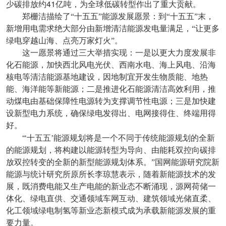
41
少碳排放约
亿吨，为全球低碳转型作出了重大贡献。
郑栅洁描绘了“十五五”能源发展愿景：到“十五五”末，
新增用电需求绝大部分由新增清洁能源发电量满足，“让更多
绿电穿越山海、点亮万家灯火”。
这一愿景将通过三大举措实现：一是以更大力度发展非
化石能源，加快西北风电光伏、西南水电、海上风电、沿海
核电等清洁能源基地建设，因地制宜开发生物质能、地热
能、海洋能等新能源；二是推进化石能源清洁高效利用，推
动煤电由基础保障性电源转为支撑调节性电源；三是加快建
设新型电力系统，确保绿电发得出、电网接得住、终端用得
好。
“‘
十五五’能源规划将是一个不同于传统能源规划的全新
的能源规划，将构建以能源转型为导向、由能耗双控向碳排
放双控转变的全新的新型能源规划体系。”国网能源研究院新
能源与统计研究所原所长李琼慧表示，随着新能源技术的发
展，既消费电能又生产电能的新业态不断涌现，源网荷储一
体化、绿电直供、交通领域车网互动、建筑领域光储直柔、
化工领域绿电制氢等新业态新模式成为承载新能源发展的重
要力量。