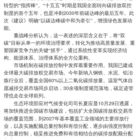
转型的“指挥棒”。“十五五”时期是我国全面转向碳排放双控
2030
制度的首个五年，也是冲刺
年前碳达峰的最后五年。此
次《建议》明确“以碳达峰碳中和为牵引”，增强绿色发展动
能。
董战峰分析认为，这一表述的深层含义在于，将“双
碳”目标从单一的环境治理要求，转化为推动高质量发展、重
塑国家竞争力的关键“抓手”，通过系统性变革实现经济结
构、能源体系、治理体系的全方位重构。
市场机制在碳排放控制中发挥着重要作用。我国已建成
全球最大碳排放权交易市场。今年新纳入钢铁、水泥、铝冶
60%
炼行业后，覆盖全国
以上二氧化碳排放量。温室气体自
30
愿减排交易市场同步启动，
余项制度规范落地，碳足迹管
理也走在全球前列。
10
29
生态环境部应对气候变化司司长夏应显
月
日透露，
将加快推进全国碳市场建设，包括扩大全国碳排放权交易市
2027
场的覆盖范围，到
年基本覆盖工业领域的主要排放行
业，以及实施配额总量控制和有偿分配，逐步由强度控制转
向总量控制，稳妥推进免费和有偿相结合的碳排放配额分配