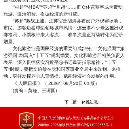
BA
“村超”“村
”“苏超”“川超”……群众体育赛事成为带动
旅游、激活消费、提振经济的新引擎。
“苏超”激战正酣。江苏宿迁泗洪县布设户外观赛场地，
市民、游客边看球边领略城市风情；连云港不少景区推出观
赛福利，小票根带来大客流……赛事流量正持续转化为经济
增量。
文化旅游业是国民经济的重要组成部分。“文化强国”“旅
游强国”均写入“十五五”规划纲要。文化和旅游部相关负责人
表示，深入贯彻落实习近平总书记重要指示精神，“十五
五”时期，要把文旅放在党和国家事业全局中来谋划、来推
动，更好发挥养心志育情操、赋能经济社会发展的作用。
2026
06
20
02
《
人民日报
》（
年
月
日
版）
(
)
责编：黄瑾、王珂园
下一篇:一体推进教育科技人才发展 加快实现高水平科技自立自强——深入学习《习近平谈治国理政》第五卷
中国人民政治协商会议黑龙江省委员会办公厅主办
2009年-
2026
年版权所有
黑ICP备11003656号-1