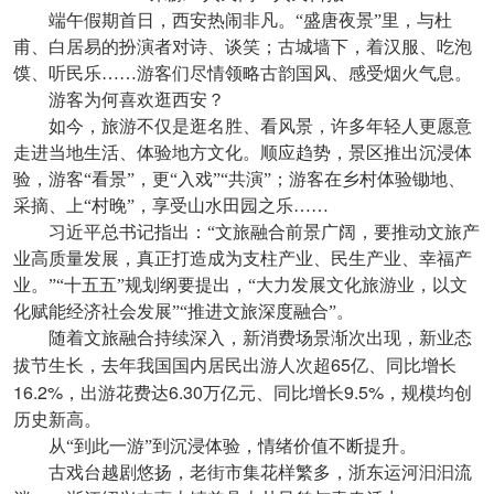
端午假期首日，西安热闹非凡。“盛唐夜景”里，与杜
甫、白居易的扮演者对诗、谈笑；古城墙下，着汉服、吃泡
馍、听民乐……游客们尽情领略古韵国风、感受烟火气息。
游客为何喜欢逛西安？
如今，旅游不仅是逛名胜、看风景，许多年轻人更愿意
走进当地生活、体验地方文化。顺应趋势，景区推出沉浸体
验，游客“看景”，更“入戏”“共演”；游客在乡村体验锄地、
采摘、上“村晚”，享受山水田园之乐……
习近平总书记指出：“文旅融合前景广阔，要推动文旅产
业高质量发展，真正打造成为支柱产业、民生产业、幸福产
业。”“十五五”规划纲要提出，“大力发展文化旅游业，以文
化赋能经济社会发展”“推进文旅深度融合”。
随着文旅融合持续深入，新消费场景渐次出现，新业态
65
拔节生长，去年我国国内居民出游人次超
亿、同比增长
16.2%
6.30
9.5%
，出游花费达
万亿元、同比增长
，规模均创
历史新高。
从“到此一游”到沉浸体验，情绪价值不断提升。
古戏台越剧悠扬，老街市集花样繁多，浙东运河汩汩流