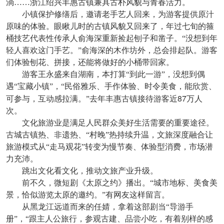
淌……浙江绍兴丰惠古镇兼具古朴风貌与青春活力。
小镇保护修缮后，邀请老手艺人回来，为游客提供原汁
原味的体验。眼瞅儿时的古镇风貌又回来了，年过七旬的箍
桶技艺代表性传承人俞海深重新捡起刨子和凿子。“没想到年
轻人喜欢这门手艺。”俞海深的木作坊外，总会排起队。游客
们体验刨花、拼接，还能将做好的小桶带回家。
游客王永盛来自湖南，本打算“到此一游”，没想到偶
遇“宝藏小镇”，“民俗雅乐、手作体验、时令美食，能欣赏、
87
可参与，互动感拉满。”去年丰惠古镇接待游客近
万人
次。
文化旅游业是满足人民群众美好生活需要的重要途径。
古城古镇热、非遗热、“村晚”热持续升温，文旅深度融合让
旅游模式从“走马观花”转变为慢节奏、体验型消费，市场潜
力充沛。
跳出文化看文化，推动文旅产业升级。
前不久，微短剧《太原之约》播出。“城市地标、美食美
景，恰似游览太原的邀约。”有网友这样留言。
从黑龙江远道而来的任婧，拿着这部剧当“导游手
册”，“跟主人公旅行，参观古建、品尝小吃，有着别样的感