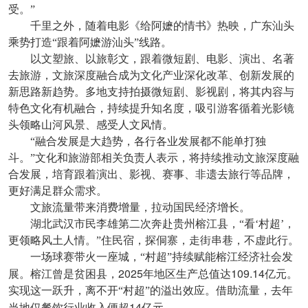
受。”
千里之外，随着电影《给阿嬷的情书》热映，广东汕头
乘势打造“跟着阿嬷游汕头”线路。
以文塑旅、以旅彰文，跟着微短剧、电影、演出、名著
去旅游，文旅深度融合成为文化产业深化改革、创新发展的
新思路新趋势。多地支持拍摄微短剧、影视剧，将其内容与
特色文化有机融合，持续提升知名度，吸引游客循着光影镜
头领略山河风景、感受人文风情。
“融合发展是大趋势，各行各业发展都不能单打独
斗。”文化和旅游部相关负责人表示，将持续推动文旅深度融
合发展，培育跟着演出、影视、赛事、非遗去旅行等品牌，
更好满足群众需求。
文旅流量带来消费增量，拉动国民经济增长。
湖北武汉市民李雄第二次奔赴贵州榕江县，“看‘村超’，
更领略风土人情。”住民宿，探侗寨，走街串巷，不虚此行。
一场球赛带火一座城，“村超”持续赋能榕江经济社会发
2025
109.14
展。榕江曾是贫困县，
年地区生产总值达
亿元。
实现这一跃升，离不开“村超”的溢出效应。借助流量，去年
14
当地仅餐饮行业收入便超
亿元。