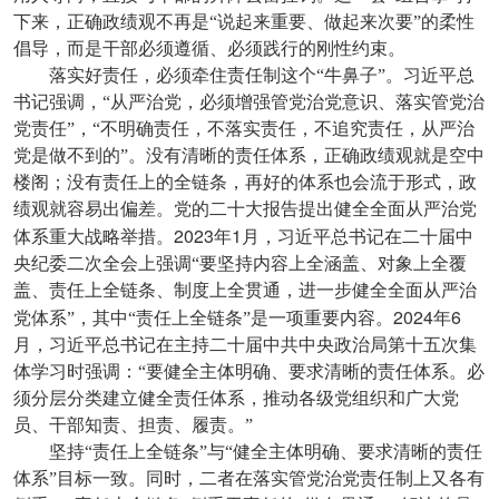
下来，正确政绩观不再是“说起来重要、做起来次要”的柔性
倡导，而是干部必须遵循、必须践行的刚性约束。
落实好责任，必须牵住责任制这个“牛鼻子”。习近平总
书记强调，“从严治党，必须增强管党治党意识、落实管党治
党责任”，“不明确责任，不落实责任，不追究责任，从严治
党是做不到的”。没有清晰的责任体系，正确政绩观就是空中
楼阁；没有责任上的全链条，再好的体系也会流于形式，政
绩观就容易出偏差。党的二十大报告提出健全全面从严治党
2023
1
体系重大战略举措。
年
月，习近平总书记在二十届中
央纪委二次全会上强调“要坚持内容上全涵盖、对象上全覆
盖、责任上全链条、制度上全贯通，进一步健全全面从严治
2024
6
党体系”，其中“责任上全链条”是一项重要内容。
年
月，习近平总书记在主持二十届中共中央政治局第十五次集
体学习时强调：“要健全主体明确、要求清晰的责任体系。必
须分层分类建立健全责任体系，推动各级党组织和广大党
员、干部知责、担责、履责。”
坚持“责任上全链条”与“健全主体明确、要求清晰的责任
体系”目标一致。同时，二者在落实管党治党责任制上又各有