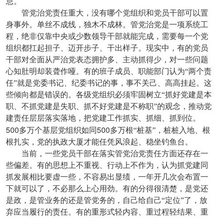
怠。
管党治党责任重大，没有哪个党组织和党员干部可以置
身事外。单丝不成线，独木不成林。管党治党是一项系统工
程，绝非仅靠中央或少数领导干部就能完成，需要每一个党
组织都扛起担子、迈开步子、干出样子。现实中，有的党员
干部对全面从严治党表态拥护多、主动抓得少，对一些问题
心知肚明却装聋作哑。有的班子成员、职能部门认为“两个责
任”就是党委书记、纪委书记的事，事不关己、高高挂起。这
些倾向都是错误的。各级党组织必须牢固树立“抓好党建是本
职、不抓党建是失职、抓不好党建是不称职”的观念，推动党
建责任层层落实落地，把党建工作抓实、抓细、抓到位。
500
500
多万个基层党组织如同
多万根“桩基”，桩桩入地、根
根扎实，党的执政大厦才能任凭风浪起、稳坐钓鱼台。
当前，一些党员干部在落实管党治党责任方面还存在一
些偏差。有的思想上不重视、行动上不作为，认为抓党建同
抓发展相比要虚一些，不容易出显绩，一年开几次会布置一
下就可以了，不必那么上心用劲。有的分得很清楚，是党还
是政，是管业务的还是管党务的，自己给自己“定位”了，放
弃应当履行的责任。有的重形式轻内容、重过程轻结果、重