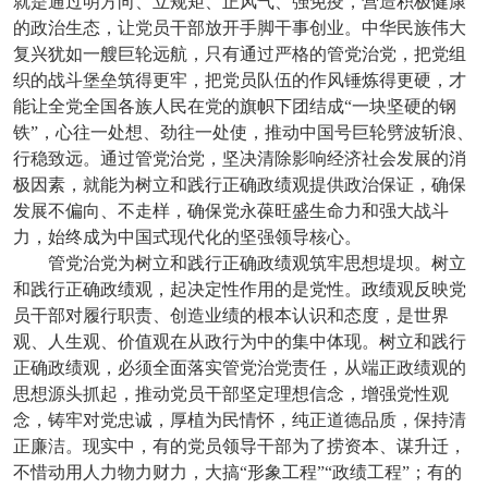
就是通过明方向、立规矩、正风气、强免疫，营造积极健康
的政治生态，让党员干部放开手脚干事创业。中华民族伟大
复兴犹如一艘巨轮远航，只有通过严格的管党治党，把党组
织的战斗堡垒筑得更牢，把党员队伍的作风锤炼得更硬，才
能让全党全国各族人民在党的旗帜下团结成“一块坚硬的钢
铁”，心往一处想、劲往一处使，推动中国号巨轮劈波斩浪、
行稳致远。通过管党治党，坚决清除影响经济社会发展的消
极因素，就能为树立和践行正确政绩观提供政治保证，确保
发展不偏向、不走样，确保党永葆旺盛生命力和强大战斗
力，始终成为中国式现代化的坚强领导核心。
管党治党为树立和践行正确政绩观筑牢思想堤坝。树立
和践行正确政绩观，起决定性作用的是党性。政绩观反映党
员干部对履行职责、创造业绩的根本认识和态度，是世界
观、人生观、价值观在从政行为中的集中体现。树立和践行
正确政绩观，必须全面落实管党治党责任，从端正政绩观的
思想源头抓起，推动党员干部坚定理想信念，增强党性观
念，铸牢对党忠诚，厚植为民情怀，纯正道德品质，保持清
正廉洁。现实中，有的党员领导干部为了捞资本、谋升迁，
不惜动用人力物力财力，大搞“形象工程”“政绩工程”；有的