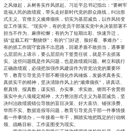
之风做起，从树务实作风抓起。习近平总书记指出：“要树牢
造福人民的政绩观，带头走好新时代党的群众路线，纠治形
式主义、官僚主义顽瘴痼疾，切实为基层减负，以作风转变
促工作落实。”现实中，有的党员干部落实党中央决策部署不
担当不作为、麻痹松懈；有的为了短期出彩、快速升迁，
搞“盆栽工程”“翻烧饼”；有的“门好进、脸好看、事难办”；
有的抓工作固守套路不出思路，回避矛盾不敢担当，遇事要
么层层向上请示，要么层层向下签责任状，就是不去抓落
实。这些问题既是作风问题，也是政绩观问题。树立和践行
正确政绩观，必须把加强作风建设作为管党治党的重要环
节，教育引导党员干部不断强化作风锤炼，发扬求真务实、
真抓实干的精神，坚决清除作风上的“顽瘴痼疾”，讲真话、
察真情、报真数，谋实招、办实事、求实效。锲而不舍贯彻
落实中央八项规定精神，大力整治形式主义为基层减负，坚
决纠治政绩观错位导致的盲目决策、好大喜功、铺张浪费、
华而不实、数据造假等问题，教育引导党员干部一件事情接
着一件事情办，一年接着一年干，脚踏实地把既定的行动纲
领、战略目标、工作蓝图变为现实。