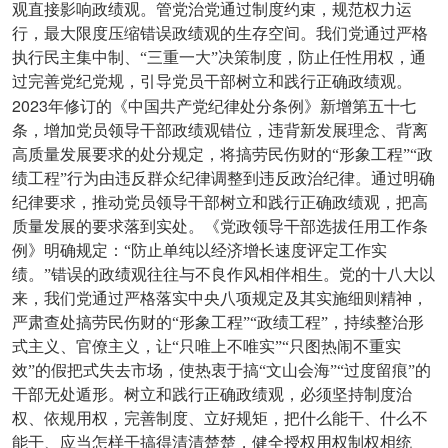
观直接影响政绩观。管党治党通过制度约束，规范权力运
行，最大限度压缩错误政绩观的生存空间。我们党通过严格
执行民主集中制、“三重一大”决策制度，防止任性用权，通
过完善党纪党规，引导党员干部树立和践行正确政绩观。
2023
年修订的《中国共产党纪律处分条例》新增第五十七
条，增加党员领导干部政绩观错位，违背新发展理念、背离
高质量发展要求的处分规定，将搞劳民伤财的“形象工程”“政
绩工程”行为由违反群众纪律调整到违反政治纪律。通过明确
纪律要求，推动党员领导干部树立和践行正确政绩观，把高
质量发展的要求落到实处。《党政领导干部选拔任用工作条
例》明确规定：“防止单纯以经济增长速度评定工作实
绩。”错误的政绩观往往与不良作风相伴相生。党的十八大以
来，我们党通过严格落实中央八项规定及其实施细则精神，
严肃查处搞劳民伤财的“形象工程”“政绩工程”，持续整治形
式主义、官僚主义，让“只唯上不唯实”“只图热闹不重实
效”的假把式失去市场，使热衷于搞“文山会海”“过度留痕”的
干部无处遁形。树立和践行正确政绩观，必须坚持制度治
权、依规用权，完善制度、立好规矩，把什么能干、什么不
能干、应当怎样干搞得清清楚楚，健全授权用权制权相统