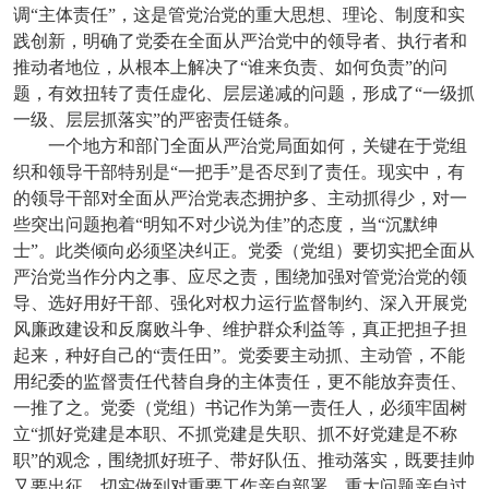
调“主体责任”，这是管党治党的重大思想、理论、制度和实
践创新，明确了党委在全面从严治党中的领导者、执行者和
推动者地位，从根本上解决了“谁来负责、如何负责”的问
题，有效扭转了责任虚化、层层递减的问题，形成了“一级抓
一级、层层抓落实”的严密责任链条。
一个地方和部门全面从严治党局面如何，关键在于党组
织和领导干部特别是“一把手”是否尽到了责任。现实中，有
的领导干部对全面从严治党表态拥护多、主动抓得少，对一
些突出问题抱着“明知不对少说为佳”的态度，当“沉默绅
士”。此类倾向必须坚决纠正。党委（党组）要切实把全面从
严治党当作分内之事、应尽之责，围绕加强对管党治党的领
导、选好用好干部、强化对权力运行监督制约、深入开展党
风廉政建设和反腐败斗争、维护群众利益等，真正把担子担
起来，种好自己的“责任田”。党委要主动抓、主动管，不能
用纪委的监督责任代替自身的主体责任，更不能放弃责任、
一推了之。党委（党组）书记作为第一责任人，必须牢固树
立“抓好党建是本职、不抓党建是失职、抓不好党建是不称
职”的观念，围绕抓好班子、带好队伍、推动落实，既要挂帅
又要出征，切实做到对重要工作亲自部署、重大问题亲自过