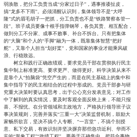
弱涣散，把分工负责当成“分家过日子”，遇事推诿扯皮，
搞“龙多不下雨”。必须清醒认识到，集体领导不是“大呼
隆”式的眉毛胡子一把抓，分工负责也不是“铁路警察各管一
段”。班子成员要像十根手指弹钢琴，各负其责、相互配合，
做到分工不分家、成事不败事、补台不拆台。只有把集体
的“大脑”和个人的“手脚”融为一体，既靠集体智慧“把好
舵”，又靠个人担当“划好桨”，党和国家的事业才能乘风破
浪、行稳致远。
树立和践行正确政绩观，要求党员干部在贯彻执行民主
集中制上标准更高、要求更严、做得更好。科学决策从来不
是靠个人“拍脑袋”凭空产生的，而是在民主基础上的集中和
集中指导下的民主相结合的过程中形成的。党员干部参与研
究重大决策时要认真思考，出于公心充分发表意见；对工作
中了解到的真实情况，要及时客观全面反映上来，不能只报
喜、不报忧。在分管领域和主政地方，严格执行领导班子议
事决策规则，完善并落实“三重一大”决策监督机制，鼓励大
家畅所欲言，坚决不搞个人专断、“一言堂”，不搞个别授
意、私下交易，有效识别并坚决摒弃那些急功近利、华而不
实的“形象工程”“政绩工程”。要善于正确集中，把符合事物