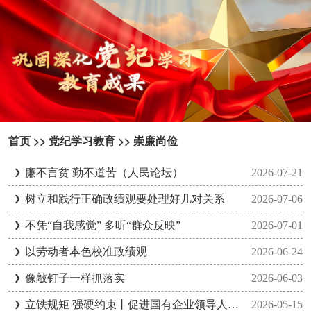
首页
>>
党纪学习教育
>>
崇廉尚俭
廉不言贫 勤不道苦（人民论坛）
2026-07-21
树立和践行正确政绩观要处理好几对关系
2026-07-06
不凭“自我感觉” 多听“群众反映”
2026-07-01
以劳动者本色校准政绩观
2026-06-24
像敲钉子一样抓落实
2026-06-03
立铁规矩 强硬约束丨促进国有企业领导人员规范履职廉洁用权以正确政绩观引领国企高质量发展
2026-05-15