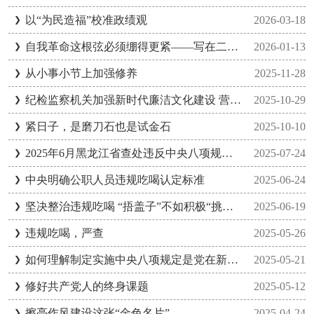
以“为民造福”校准政绩观
2026-03-18
自我革命这根弦必须绷得更紧——写在二十届中央纪委五次全会召开之际
2026-01-13
从小事小节上加强修养
2025-11-28
纪检监察机关加强新时代廉洁文化建设 营造崇廉拒腐浓厚氛围
2025-10-29
紧日子，是磨刀石也是试金石
2025-10-10
2025年6月黑龙江省查处违反中央八项规定精神问题947起
2025-07-24
中央明确公职人员违规吃喝认定标准
2025-06-24
坚决整治违规吃喝 “捂盖子”不如积极“挑担子”
2025-06-19
违规吃喝，严查
2025-05-26
如何理解制定实施中央八项规定是党在新时代的徙木立信之举
2025-05-21
修好共产党人的终身课题
2025-05-12
擦亮作风建设这张“金色名片”
2025-04-24