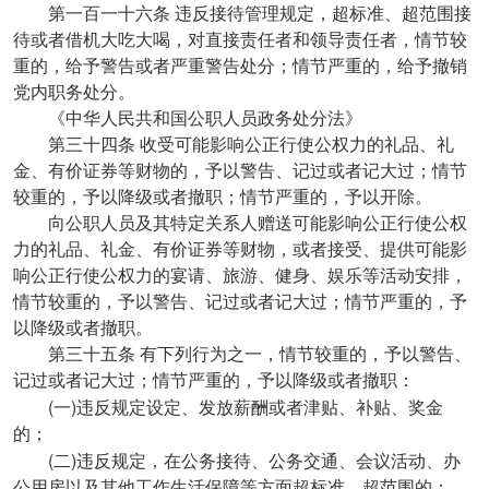
第一百一十六条
违反接待管理规定，超标准、超范围接
待或者借机大吃大喝，对直接责任者和领导责任者，情节较
重的，给予警告或者严重警告处分；情节严重的，给予撤销
党内职务处分。
《中华人民共和国公职人员政务处分法》
第三十四条
收受可能影响公正行使公权力的礼品、礼
金、有价证券等财物的，予以警告、记过或者记大过；情节
较重的，予以降级或者撤职；情节严重的，予以开除。
向公职人员及其特定关系人赠送可能影响公正行使公权
力的礼品、礼金、有价证券等财物，或者接受、提供可能影
响公正行使公权力的宴请、旅游、健身、娱乐等活动安排，
情节较重的，予以警告、记过或者记大过；情节严重的，予
以降级或者撤职。
第三十五条
有下列行为之一，情节较重的，予以警告、
记过或者记大过；情节严重的，予以降级或者撤职：
(
)
一
违反规定设定、发放薪酬或者津贴、补贴、奖金
的；
(
)
二
违反规定，在公务接待、公务交通、会议活动、办
公用房以及其他工作生活保障等方面超标准、超范围的；