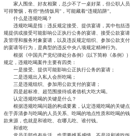
家人围坐、好友相聚，总少不了一桌好菜，但公职人员
可得警惕，有些“热情饭局”，可能藏着“违规陷阱”。
什么是违规吃喝？
违规吃喝是指：违反规定接受、提供宴请，其中包括违
规提供或接受可能影响公正执行公务的宴请、接受公款宴请
及管理和服务对象宴请，以及违反规定组织、参加公款支付
的宴请等行为，是典型的违反中央八项规定精神行为。
(
)
根据《中国共产党纪律处分条例》
以下简称《条例》
规定，违规吃喝案件主要有四类：
一是接受、提供可能影响公正执行公务的宴请；
二是违规出入私人会所吃喝；
三是违规组织、参加用公款支付的宴请；
四是超标准、超范围接待或者借机大吃大喝。
认定违规吃喝的关键是什么？
根据违规吃喝问题的构成要素，认定违规吃喝的关键点
在于弄清参与吃喝的人员关系、吃喝的地点性质和吃喝的钱
款来源，也就是和谁吃、在哪儿吃、谁付钱。
和谁吃
党员干部也有生活，也需要维系感情，不是说和谁吃饭