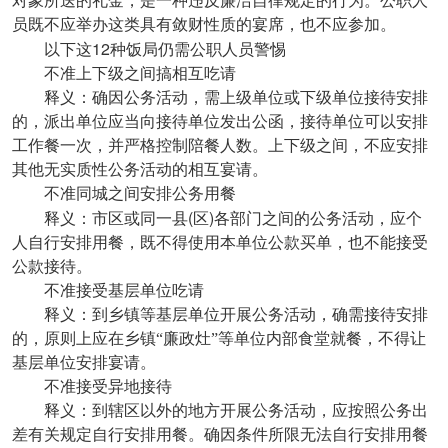
对象所送的礼金，是一种违反廉洁自律规定的行为。公职人
员既不应举办这类具有敛财性质的宴席，也不应参加。
12
以下这
种饭局仍需公职人员警惕
不准上下级之间搞相互吃请
释义：确因公务活动，需上级单位或下级单位接待安排
的，派出单位应当向接待单位发出公函，接待单位可以安排
工作餐一次，并严格控制陪餐人数。上下级之间，不应安排
其他无实质性公务活动的相互宴请。
不准同城之间安排公务用餐
(
)
释义：市区或同一县
区
各部门之间的公务活动，应个
人自行安排用餐，既不得使用本单位公款买单，也不能接受
公款接待。
不准接受基层单位吃请
释义：到乡镇等基层单位开展公务活动，确需接待安排
的，原则上应在乡镇“廉政灶”等单位内部食堂就餐，不得让
基层单位安排宴请。
不准接受异地接待
释义：到辖区以外的地方开展公务活动，应按照公务出
差有关规定自行安排用餐。确因条件所限无法自行安排用餐