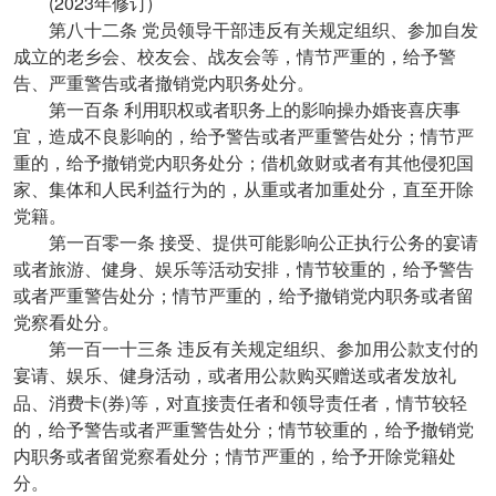
(2023
)
年修订
第八十二条
党员领导干部违反有关规定组织、参加自发
成立的老乡会、校友会、战友会等，情节严重的，给予警
告、严重警告或者撤销党内职务处分。
第一百条
利用职权或者职务上的影响操办婚丧喜庆事
宜，造成不良影响的，给予警告或者严重警告处分；情节严
重的，给予撤销党内职务处分；借机敛财或者有其他侵犯国
家、集体和人民利益行为的，从重或者加重处分，直至开除
党籍。
第一百零一条
接受、提供可能影响公正执行公务的宴请
或者旅游、健身、娱乐等活动安排，情节较重的，给予警告
或者严重警告处分；情节严重的，给予撤销党内职务或者留
党察看处分。
第一百一十三条
违反有关规定组织、参加用公款支付的
宴请、娱乐、健身活动，或者用公款购买赠送或者发放礼
(
)
品、消费卡
券
等，对直接责任者和领导责任者，情节较轻
的，给予警告或者严重警告处分；情节较重的，给予撤销党
内职务或者留党察看处分；情节严重的，给予开除党籍处
分。