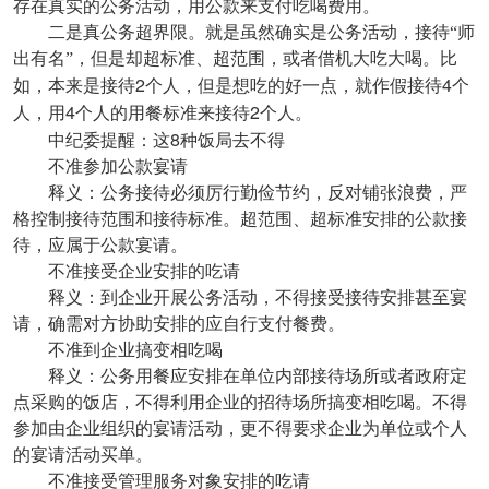
存在真实的公务活动，用公款来支付吃喝费用。
二是真公务超界限。就是虽然确实是公务活动，接待“师
出有名”，但是却超标准、超范围，或者借机大吃大喝。比
2
4
如，本来是接待
个人，但是想吃的好一点，就作假接待
个
4
2
人，用
个人的用餐标准来接待
个人。
8
中纪委提醒：这
种饭局去不得
不准参加公款宴请
释义：公务接待必须厉行勤俭节约，反对铺张浪费，严
格控制接待范围和接待标准。超范围、超标准安排的公款接
待，应属于公款宴请。
不准接受企业安排的吃请
释义：到企业开展公务活动，不得接受接待安排甚至宴
请，确需对方协助安排的应自行支付餐费。
不准到企业搞变相吃喝
释义：公务用餐应安排在单位内部接待场所或者政府定
点采购的饭店，不得利用企业的招待场所搞变相吃喝。不得
参加由企业组织的宴请活动，更不得要求企业为单位或个人
的宴请活动买单。
不准接受管理服务对象安排的吃请