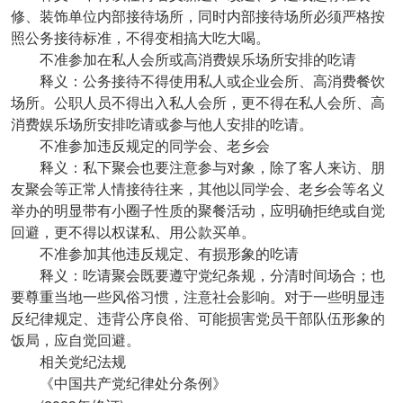
修、装饰单位内部接待场所，同时内部接待场所必须严格按
照公务接待标准，不得变相搞大吃大喝。
不准参加在私人会所或高消费娱乐场所安排的吃请
释义：公务接待不得使用私人或企业会所、高消费餐饮
场所。公职人员不得出入私人会所，更不得在私人会所、高
消费娱乐场所安排吃请或参与他人安排的吃请。
不准参加违反规定的同学会、老乡会
释义：私下聚会也要注意参与对象，除了客人来访、朋
友聚会等正常人情接待往来，其他以同学会、老乡会等名义
举办的明显带有小圈子性质的聚餐活动，应明确拒绝或自觉
回避，更不得以权谋私、用公款买单。
不准参加其他违反规定、有损形象的吃请
释义：吃请聚会既要遵守党纪条规，分清时间场合；也
要尊重当地一些风俗习惯，注意社会影响。对于一些明显违
反纪律规定、违背公序良俗、可能损害党员干部队伍形象的
饭局，应自觉回避。
相关党纪法规
《中国共产党纪律处分条例》