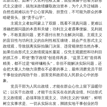
出新出彩。如果个人名利包袱太重，就会满脑子想着另辟形
式主义捷径，搞泡沫政绩赚取政治资本，为个人升迁铺路，
自然也就难以出于公心冒风险、担责任，不可能为群众的事
啃硬骨头、接“烫手山芋”。
主观主义者如同蒙上了双眼，既看不清真问题，更难以
准确把握问题的本质和关键；功利主义者遇事便躲、见利就
争，不敢直面问题，更不愿付出努力去解决问题。主观主义
的盲目性与功利主义的自利性相互缠绕，就会产生形式主义
政绩观，导致脱离实际拍脑门决策、违背规律想当然办事。
如果任由形式主义政绩观滋长蔓延，仅凭主观臆想和功利目
的抓工作，即使“数字政绩”创造得再多、“盆景工程”造得再
精美，都不过是“银样镴枪头”，非但不能解决实际问题，还
会把大量人力物力浪费在不必要的事上，最终消磨党员干部
干事创业的闯劲干劲，损害党和政府在人民群众心中的形
象。
党员干部为人民出政绩，才能在群众心坎上留下温暖印
记；以实干出政绩，才能干出实实在在的真业绩。纠治形式
主义政绩观，必须革除主观主义、功利主义的“病根”，鲜明
树立实事求是、一切从实际出发，脚踏实地干事创业的导