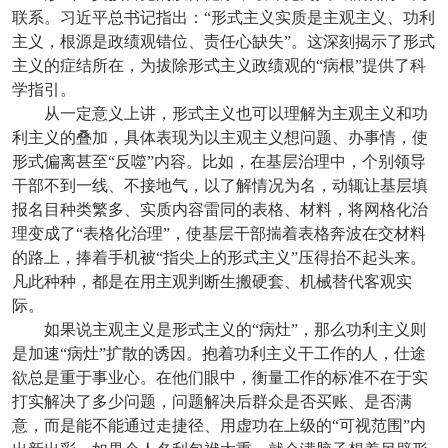
联系。习近平总书记指出：“形式主义实质是主观主义、功利
主义，根源是政绩观错位、责任心缺失”。这深刻揭示了形式
主义的症结所在，为拔除形式主义政绩观的“病根”提供了科
学指引。
从一定意义上讲，形式主义也可以理解为主观主义和功
利主义的叠加，具体表现为以主观主义想问题、办事情，使
形式偏离甚至“反噬”内容。比如，在基层治理中，个别领导
干部不到一线、不接地气，以了解情况为名，动辄让基层填
报名目种类繁多、实质内容雷同的表格、材料，将网格化治
理变成了“表格化治理”，使基层干部揣着表格奔波在交材料
的路上，捧着手机被“指尖上的形式主义”压得抬不起头来。
凡此种种，都是在用主观判断生搬硬套、机械替代客观实
际。
如果说主观主义是形式主义的“病灶”，那么功利主义则
是加速“病灶”扩散的诱因。抱着功利主义干工作的人，仕途
欲总是重于事业心。在他们眼中，衡量工作的标准不在于实
打实解决了多少问题，问题解决后群众是否买账、是否满
意，而是能不能通过走捷径、用虚功在上级的“可视范围”内