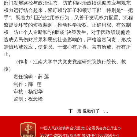
部门发展路径与政治生态。防范和纠治政绩观偏差应与规范
权力运行结合起来，紧盯领导班子和领导干部，特别是“一把
手”。既着力纠正任性用权行为，又善于发现权力配置、流程
监督等环节的短板漏洞，推动科学授权、正确用权、有效制
权，防止个人专断和“拍脑袋”决策发生。对于因政绩观偏差
造成劳民伤财后果和恶劣社会影响的，严格追责问责，形成
震慑惩戒效应，使党员、干部心有所畏、言有所戒、行有所
止。
（作者：江南大学中共党史党建研究院执行院长、教
授）
责任编辑：薛
莲
制作：薛
莲
审核：杨绍华
监制：祝念峰
下一篇:像敲钉子一样抓落实
中国人民政治协商会议黑龙江省委员会办公厅主办
2009年-
2026
年版权所有
黑ICP备11003656号-1