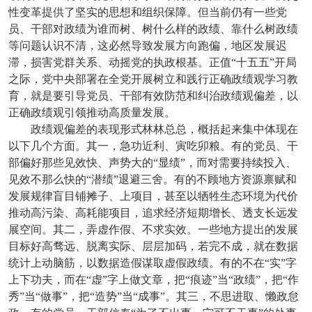
性变革提供了坚实的思想和组织保障。但当前仍有一些党
员、干部对政绩为谁而树、树什么样的政绩、靠什么树政绩
等问题认识不清，这必然导致发展方向跑偏，地区发展迟
滞，损害党群关系、动摇党的执政根基。正值“十五五”开局
之际，党中央部署在全党开展树立和践行正确政绩观学习教
育，就是要引导党员、干部有效防范和纠治政绩观偏差，以
正确政绩观引领推动高质量发展。
政绩观偏差的表现形式林林总总，概括起来集中体现在
以下几个方面。其一，急功近利、寅吃卯粮。有的党员、干
部偏好那些见效快、声势大的“显绩”，而对需要持续投入、
见效不那么快的“潜绩”退避三舍。有的不顾地方资源禀赋和
发展规律盲目铺摊子、上项目，甚至以牺牲生态环境为代价
推动高污染、高耗能项目，追求经济短期增长、透支长远发
展空间。其二，弄虚作假、不求实效。一些地方提出的发展
目标好高骛远、脱离实际、层层加码，若完不成，就在数据
统计上动脑筋，以数据造假谋取虚假政绩。有的不在“实”字
上下功夫，而在“虚”字上做文章，把“痕迹”当“政绩”，把“作
秀”当“做事”，把“造势”当“成事”。其三，不思进取、懒政怠