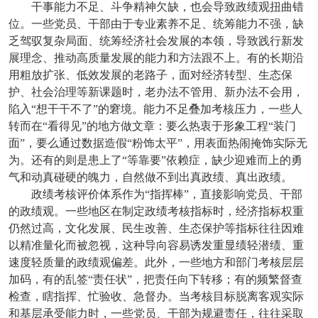
干事能力不足、斗争精神欠缺，也会导致政绩观扭曲错
位。一些党员、干部由于专业素养不足、统筹能力不强，缺
乏驾驭复杂局面、统筹经济社会发展的本领，导致践行新发
展理念、推动高质量发展的能力和方法跟不上。有的长期沿
用粗放扩张、低效发展的老路子，面对经济转型、生态保
护、社会治理等新课题时，老办法不管用、新办法不会用，
陷入“想干干不了”的窘境。能力不足叠加考核压力，一些人
转而在“看得见”的地方做文章：要么热衷于形象工程“装门
面”，要么通过数据造假“粉饰太平”，用表面热闹掩饰实际无
为。还有的则是患上了“等靠要”依赖症，缺少迎难而上的勇
气和动真碰硬的魄力，自然做不到出真政绩、真出政绩。
政绩考核评价体系作为“指挥棒”，直接影响党员、干部
的政绩观。一些地区在制定政绩考核指标时，经济指标权重
仍然过高，文化发展、民生改善、生态保护等指标往往因难
以精准量化而被忽视，这种导向容易诱发重显绩轻潜绩、重
速度轻质量的政绩观偏差。此外，一些地方和部门考核层层
加码，有的乱签“责任状”，把责任向下转移；有的频繁督查
检查，瞎指挥、忙验收、急督办。当考核目标脱离客观实际
和基层承受能力时，一些党员、干部为规避责任，往往采取