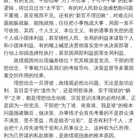
政。有的党员、干部信奉“为了不出事，宁可不干事”的处事
逻辑，得过且过当“太平官”。有的对人民群众急难愁盼问题
不重视，甚至视而不见。还有的“新官不理旧账”，对难点问
题能躲就躲、能拖就拖，往往把小事拖成大事，局面一发不
可收拾。其四，个人主义、本位主义。有的遇事首先想的是
个人或小团体利益，甚至牺牲人民、全局的利益来谋取个人
和小团体利益。有的嘴上喊坚决贯彻落实党中央决策部署，
行动上却搞选择性执行，甚至因局部利益损害全局利益。
政绩观因何出现偏差错位？究其根源是党员、干部的理
想信念、干事能力以及我们的考核导向、决策监督等多重因
素交织作用的结果。
理想信念一旦滑坡，政绩观必然出问题。无论是急功近
利、盲目蛮干的“滥作为”，还是明哲保身、安于现状的“躺
平”之举，都是理想信念动摇、宗旨意识淡薄的必然结果。正
是因为一些党员、干部把“为了谁、依靠谁、我是谁”的根本
问题抛诸脑后，做决策、办事情才会首先考量的不是群众满
不满意、受不受益，而是能否“出彩”、是否有利于个人，才
会把个人得失凌驾于党和人民事业之上。这种权为己所用、
利为己所谋的私欲膨胀，是政绩观扭曲的根本原因。