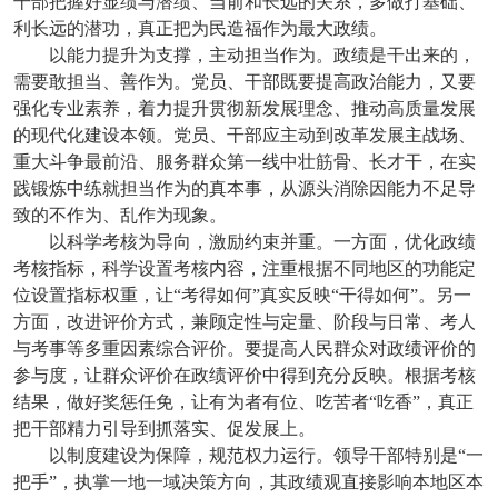
干部把握好显绩与潜绩、当前和长远的关系，多做打基础、
利长远的潜功，真正把为民造福作为最大政绩。
以能力提升为支撑，主动担当作为。政绩是干出来的，
需要敢担当、善作为。党员、干部既要提高政治能力，又要
强化专业素养，着力提升贯彻新发展理念、推动高质量发展
的现代化建设本领。党员、干部应主动到改革发展主战场、
重大斗争最前沿、服务群众第一线中壮筋骨、长才干，在实
践锻炼中练就担当作为的真本事，从源头消除因能力不足导
致的不作为、乱作为现象。
以科学考核为导向，激励约束并重。一方面，优化政绩
考核指标，科学设置考核内容，注重根据不同地区的功能定
位设置指标权重，让“考得如何”真实反映“干得如何”。另一
方面，改进评价方式，兼顾定性与定量、阶段与日常、考人
与考事等多重因素综合评价。要提高人民群众对政绩评价的
参与度，让群众评价在政绩评价中得到充分反映。根据考核
结果，做好奖惩任免，让有为者有位、吃苦者“吃香”，真正
把干部精力引导到抓落实、促发展上。
以制度建设为保障，规范权力运行。领导干部特别是“一
把手”，执掌一地一域决策方向，其政绩观直接影响本地区本