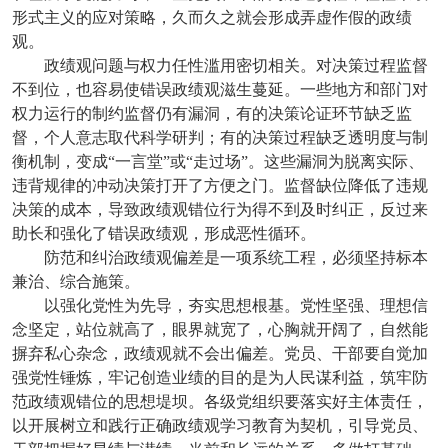
形式主义的应对策略，久而久之就会形成弄虚作假的政绩
观。
政绩观问题与权力任性滥用密切相关。对决策过程监督
不到位，也容易使错误政绩观滋生蔓延。一些地方和部门对
权力运行的制约监督仍有漏洞，有的决策论证环节缺乏监
督，个人意志取代科学研判；有的决策过程缺乏透明度与制
衡机制，变成“一言堂”或“走过场”。这些漏洞为脱离实际、
违背规律的冲动决策打开了方便之门。监督缺位降低了违规
决策的成本，导致政绩观错位行为得不到及时纠正，反过来
助长和强化了错误政绩观，形成恶性循环。
防范和纠治政绩观偏差是一项系统工程，必须坚持标本
兼治、综合施策。
以强化党性为先导，夯实思想根基。党性坚强、理想信
念坚定，站位就高了，眼界就宽了，心胸就开阔了，自然能
摒弃私心杂念，政绩观就不会出偏差。党员、干部要自觉加
强党性锤炼，牢记创造业绩的目的是为人民谋利益，筑牢防
范政绩观错位的思想堤坝。各级党组织要落实好主体责任，
以开展树立和践行正确政绩观学习教育为契机，引导党员、