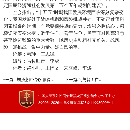
定国民经济和社会发展第十五个五年规划的建议》。
全会指出，“十五五”时期我国发展环境面临深刻复杂变
化，我国发展处于战略机遇和风险挑战并存、不确定难预料
因素增多的时期。全党要保持战略定力，增强必胜信心，积
极识变应变求变，敢于斗争、善于斗争，勇于面对风高浪急
甚至惊涛骇浪的重大考验，以历史主动精神克难关、战风
险、迎挑战，集中力量办好自己的事。
统筹：韩珅、王志斌
编导：马牧旺青、李成一
记者：赵小帅、王怿文、宋立峰、李涛
上一篇:
增强必胜信心 赢得战略主动——党的二十届四中全会锚定中国式现代化发展新目标
下一篇:问与答！在四中全会公报中看见与你相关的未来
中国人民政治协商会议黑龙江省委员会办公厅主办
2009年-
2026
年版权所有
黑ICP备11003656号-1