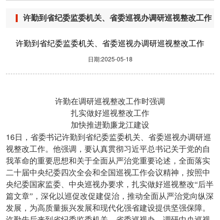
许勤到省纪委监委机关、省委巡视办调研巡视整改工作
许勤到省纪委监委机关、省委巡视办调研巡视整改工作
日期:2025-05-18
许勤在调研巡视整改工作时强调
扎实做好巡视整改工作
加快推进勤廉龙江建设
16
日，省委书记许勤到省纪委监委机关、省委巡视办调研巡
视整改工作。他强调，要认真贯彻习近平总书记关于党的自
我革命的重要思想和关于全面从严治党重要论述，全面落实
二十届中央纪委四次全会和全国巡视工作会议精神，按照中
央纪委国家监委、中央巡视办要求，扎实做好巡视整改“后半
篇文章”，深化以巡促改促建促治，推动全面从严治党向纵深
发展，为高质量振兴发展和现代化强省建设提供坚强保障。
许勤先后来到省纪委监委机关、省委巡视办，调研中央巡视