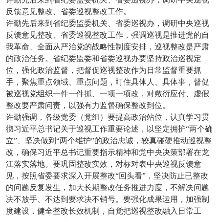
反馈意见整改、省委巡视整改工作。
许勤先后来到省纪委监委机关、省委巡视办，调研中央巡视
反馈意见整改、省委巡视整改工作，强调巡视是推进党的自
我革命、全面从严治党的战略性制度安排，巡视整改是严肃
的政治任务。省纪委监委和省委巡视办要坚持政治巡视定
位，强化政治监督，把督促巡视整改作为日常监督重要抓
手，聚焦重点领域、重点问题，盯住具体人、具体事，督促
被巡视党组织一件一件抓、一项一项改，对敷衍应付、虚假
整改要严肃问责，以强有力监督确保整改到位。
许勤强调，各级党委（党组）要提高政治站位，认真学习贯
彻习近平总书记关于巡视工作重要论述，以坚定拥护“两个确
立”、坚决做到“两个维护”的政治忠诚，较真碰硬推动巡视整
改，确保习近平总书记重要指示精神和党中央决策部署在龙
江落实落地。要巩固整改实效，对标对表中央巡视反馈意
见，按照省委要求深入开展整改“回头看”，坚决防止已整改
的问题反复发生，加大长期整改任务推进力度，不解决问题
决不放手、不达到要求决不销号。要强化成果运用，加强制
度建设，健全整改长效机制，自觉把巡视整改融入日常工