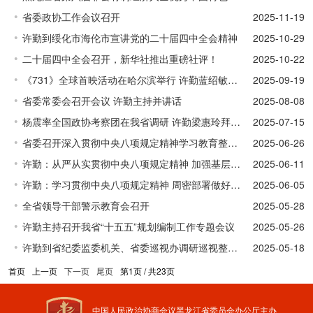
省委政协工作会议召开
2025-11-19
许勤到绥化市海伦市宣讲党的二十届四中全会精神
2025-10-29
二十届四中全会召开，新华社推出重磅社评！
2025-10-22
《731》全球首映活动在哈尔滨举行 许勤蓝绍敏出席
2025-09-19
省委常委会召开会议 许勤主持并讲话
2025-08-08
杨震率全国政协考察团在我省调研 许勤梁惠玲拜会杨震一行 蓝绍敏参加
2025-07-15
省委召开深入贯彻中央八项规定精神学习教育整改整治工作专题会议
2025-06-26
许勤：从严从实贯彻中央八项规定精神 加强基层治理推进乡村全面振兴
2025-06-11
许勤：学习贯彻中央八项规定精神 周密部署做好防汛备汛工作
2025-06-05
全省领导干部警示教育会召开
2025-05-28
许勤主持召开我省“十五五”规划编制工作专题会议
2025-05-26
许勤到省纪委监委机关、省委巡视办调研巡视整改工作
2025-05-18
首页
上一页
下一页
尾页
第1页 / 共23页
中国人民政治协商会议黑龙江省委员会办公厅主办