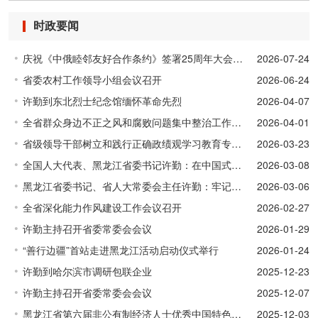
时政要闻
庆祝《中俄睦邻友好合作条约》签署25周年大会在哈尔滨召开
2026-07-24
省委农村工作领导小组会议召开
2026-06-24
许勤到东北烈士纪念馆缅怀革命先烈
2026-04-07
全省群众身边不正之风和腐败问题集中整治工作推进会议召开
2026-04-01
省级领导干部树立和践行正确政绩观学习教育专题读书班开班
2026-03-23
全国人大代表、黑龙江省委书记许勤：在中国式现代化新征程上重振雄风再创佳绩
2026-03-08
黑龙江省委书记、省人大常委会主任许勤：牢记习近平总书记重要嘱托 奋力谱写中国式现代化黑龙江新篇章
2026-03-06
全省深化能力作风建设工作会议召开
2026-02-27
许勤主持召开省委常委会会议
2026-01-29
“善行边疆”首站走进黑龙江活动启动仪式举行
2026-01-24
许勤到哈尔滨市调研包联企业
2025-12-23
许勤主持召开省委常委会会议
2025-12-07
黑龙江省第六届非公有制经济人士优秀中国特色社会主义事业建设者表彰大会召开
2025-12-03