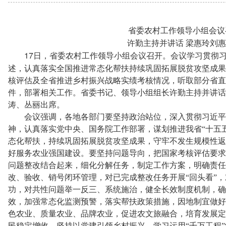
省委农村工作领导小组会议
许勤主持并讲话
梁惠玲刘惠
17
日，省委农村工作领导小组会议召开。会议学习贯彻习
述，认真落实全国推进常态化帮扶持续巩固拓展脱贫攻坚成果
核评估及全省推进乡村振兴战略实绩考核情况，听取部分省直
件，部署相关工作。省委书记、领导小组组长许勤主持并讲话
涛、丛丽出席。
会议强调，各地各部门要坚持政治站位，深入贯彻习近平
神，认真落实党中央、国务院工作部署，谋划推进我省“十五
态化帮扶，持续巩固拓展脱贫攻坚成果，守牢不发生规模性返
好服务农业强国建设。要坚持问题导向，把国家考核评估要求
问题整改结合起来，细化分解任务，制定工作方案，明确责任
改、验收、销号闭环管理，对已完成整改任务开展“回头看”
功，对共性问题举一反三、系统施治，健全长效制度机制，确
效，加强常态化监测预警，落实帮扶政策措施，因地制宜做好
色农业、质量农业、品牌农业，促进农文旅融合，培育发展定
民稳定增收。坚持以党建引领乡村振兴，学习运用“千万工程