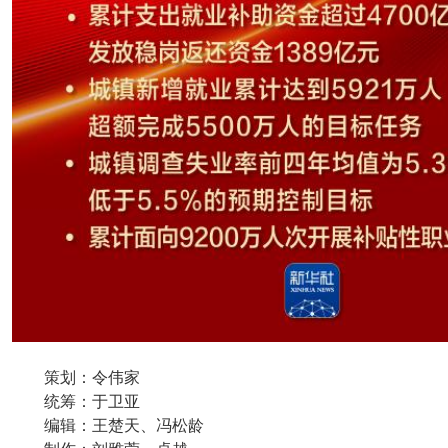
策划：令伟家
统筹：于卫亚
编辑：王楚天、冯松龄