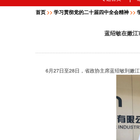
首页
>>
学习贯彻党的二十届四中全会精神
>>
蓝绍敏在嫩江
6
27
28
月
日至
日，省政协主席蓝绍敏到嫩江