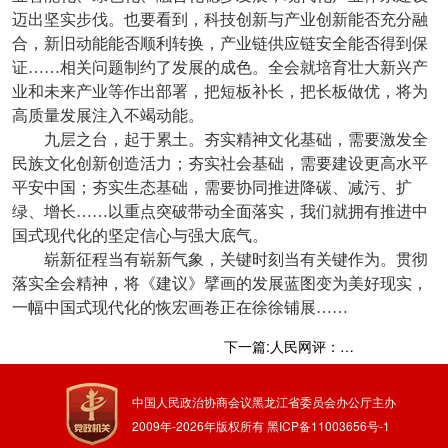
迈出坚实步伐。也要看到，科技创新与产业创新能否充分融
合，新旧动能能否顺利转换，产业链供应链安全能否得到保
证……相关问题制约了发展的成色。全会就培育壮大新兴产
业和未来产业等作出部署，把短板补长，把长板做优，将为
高质量发展注入不竭动能。
九层之台，起于累土。夯实精神文化基础，需要激发全
民族文化创新创造活力；夯实社会基础，需要建设更高水平
平安中国；夯实生态基础，需要协同推进降碳、减污、扩
绿、增长……以重点突破带动全面落实，我们就拥有推进中
国式现代化的坚定信心与强大底气。
崭新征程当有崭新气象，关键时刻当有关键作为。贯彻
落实全会精神，将《建议》擘画的发展蓝图变为美好现实，
一幅中国式现代化的恢宏画卷正在徐徐铺展……
下一篇:人民网评：民声汇智，“十五五”文化规划问计于民
中国人民政治协商会议黑龙江省委员会办公厅主办
2009年-
2026
年版权所有
黑ICP备11003656号-1