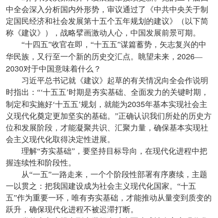
中全会深入分析国内外形势，审议通过了《中共中央关于制
定国民经济和社会发展第十五个五年规划的建议》（以下简
称《建议》），战略擘画激动人心，中国发展前景可期。
“十四五”收官在即，“十五五”谋篇蓄势，矢志复兴的中
2026
华民族，又行至一个新的历史交汇点。眺望未来，
—
2030
对于中国意味着什么？
习近平总书记就《建议》起草的有关情况向全会作说明
时指出：“‘十五五’时期是夯实基础、全面发力的关键时期，
2035
制定和实施好‘十五五’规划，就能为
年基本实现社会主
义现代化奠定更加坚实的基础。”正确认识我们所处的历史方
位和发展阶段，才能凝聚共识、汇聚力量，确保基本实现社
会主义现代化取得决定性进展。
理解“夯实基础”，要坚持目标导向，在现代化进程中把
握连续性和阶段性。
从“一五”一路走来，一个个阶段性部署有序赓续，主题
一以贯之：把我国建设成为社会主义现代化国家。“十五
五”作为重要一环，唯有夯实基础，才能推动从量变到质变的
跃升，确保现代化进程不被迟滞打断。