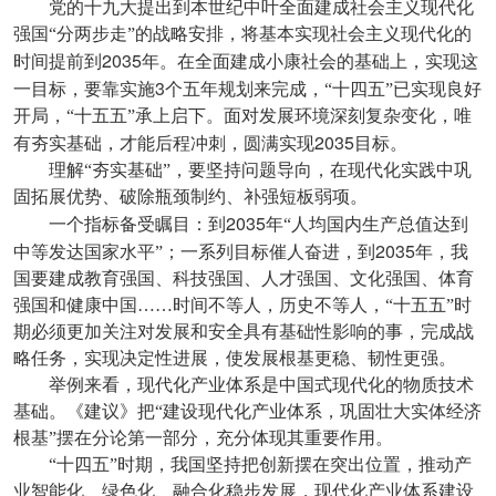
党的十九大提出到本世纪中叶全面建成社会主义现代化
强国“分两步走”的战略安排，将基本实现社会主义现代化的
2035
时间提前到
年。在全面建成小康社会的基础上，实现这
3
一目标，要靠实施
个五年规划来完成，“十四五”已实现良好
开局，“十五五”承上启下。面对发展环境深刻复杂变化，唯
2035
有夯实基础，才能后程冲刺，圆满实现
目标。
理解“夯实基础”，要坚持问题导向，在现代化实践中巩
固拓展优势、破除瓶颈制约、补强短板弱项。
2035
一个指标备受瞩目：到
年“人均国内生产总值达到
2035
中等发达国家水平”；一系列目标催人奋进，到
年，我
国要建成教育强国、科技强国、人才强国、文化强国、体育
强国和健康中国……时间不等人，历史不等人，“十五五”时
期必须更加关注对发展和安全具有基础性影响的事，完成战
略任务，实现决定性进展，使发展根基更稳、韧性更强。
举例来看，现代化产业体系是中国式现代化的物质技术
基础。《建议》把“建设现代化产业体系，巩固壮大实体经济
根基”摆在分论第一部分，充分体现其重要作用。
“十四五”时期，我国坚持把创新摆在突出位置，推动产
业智能化、绿色化、融合化稳步发展，现代化产业体系建设