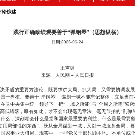
评论综述
践行正确政绩观要善于“弹钢琴”（思想纵横）
日期:2026-06-24
王声啸
来源：人民网－人民日报
解决矛盾的重要方法论，既要求讲大局、抓大局，又需要协调发展
国一盘棋。要善于‘弹钢琴’，谋划一域不能忘记整体，立足当前
在党中央集中统一领导下，把“一域之所能”与“全局之所需”紧
、高低错落，唯有如此，才不会出现毫无章法、毫无节拍的“乱弹
调什么，深刻领会什么是党和国家最重要的利益、什么是最需要
使用局部性的东西”。既从全局谋划一域，又以一域服务全局，
和国家事业大棋局。现实中，一些党员干部只顾本地、本单位或