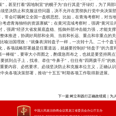
策”，甚至打着“因地制宜”的幌子为“自行其是”开绿灯，为了局
必须坚决防止和克服这些问题，决不允许在贯彻执行党中央决策
，常会叮嘱树立全国一盘棋思想。比如，在青海考察时，对当地
分考虑青海独特的资源禀赋”；在黄河流域考察时，强调“黄河沿
时，强调“经济大省发展底盘稳、抵御外部冲击能力强，才能支撑
、整体推进，协调好局部和全局、当前和长远、重点和非重点的
”比喻治国理政：“就像表演转盘子一样，一次转十几、二十个盘
化，各项战略部署越是任重道远，就越要控制好“转盘子”的力度
头西一棒槌”，要审大小而图之，酌缓急而布之，也就是要坚持两
要抓到点子上，找准、牵住“牛鼻子”，往往有“四两拨千斤”的效
的重要内容、必然要求。必须坚决防止和克服本位主义，正确认
中央各项决策部署，推动“十五五”时期各项工作取得新进展。
中国人民政治协商会议黑龙江省委员会办公厅主办