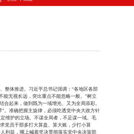
、整体推进。习近平总书记强调：“各地区各部
不能无视长远，突出重点不能忽略一般。”树立
密结合起来，做到既为一域增光、又为全局添彩。
琴”。准确把握主旋律，必须吃透党中央大政方针
坚定维护的立场。不谋全局者，不足谋一域。毛
要求党员干部多打大算盘、算大账，少打小算
个人利益，嘴上喊着坚决贯彻落实党中央决策部