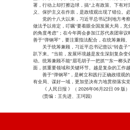
署，行动上却打擦边球，搞“上有政策、下有对
义、保护主义在作祟，是政绩观出现了错位。
党的十八大以来，习近平总书记到地方考察
做法予以肯定，叮嘱“要着眼全国发展大局，充
的角度考虑”；在今年两会参加江苏代表团审议
善于“弹钢琴”，要注重指法配合，在统筹兼顾
关于统筹兼顾，习近平总书记曾以“转盘子
趴下来。”当前，发展环境越是发生深刻复杂变
动。统筹兼顾不能“眉毛胡子一把抓”“东一榔
面，抓重要领域和关键环节。越是复杂的工作越
善于“弹钢琴”，是树立和践行正确政绩观
有全局、谋好一域，更加坚决有力地贯彻落实党
2026
06
22
09
《
人民日报
》（
年
月
日
版）
(
)
责编：王先进、王珂园