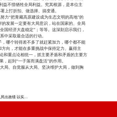
部利益不惜牺牲全局利益。究其根源，是本位主
部署上打折扣、做选择、搞变通。
努力“把青藏高原建设成为生态文明的高地”的
岸的发展一定要有大局意识，站在国家的、全局
全国经济大盘稳定”；等等。这深刻启示我们，
关系中采取最合适的行动。
子，哪个转得差不多了就赶紧加力，哪个都不能
和方向，才能在多重挑战中保持定力、赢得主
点论和重点论相统一，抓主要矛盾和矛盾的主要方
果，起到“一子落而满盘活”的作用。
识大局、自觉服从大局、坚决维护大局，做到胸
下一篇:树立和践行正确政绩观｜为人民出政绩 以实干出政绩