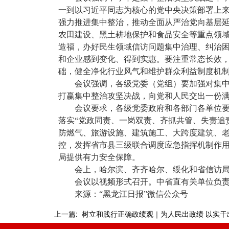
一到以习近平同志为核心的党中央决策部署上
强力推进集中整治，推动全面从严治党向基层延
农田建设、黑土耕地保护和食品安全等重点领域
造福，办好民生领域信访问题集中治理、纠治
和企业感到变化、得到实惠。要注重常态长效
础，健全净化行业风气和维护群众利益制度机
会议强调，各级党委（党组）要加强对集中
打赢集中整治攻坚决战，向党和人民交出一份
会议要求，各级党委政府和各部门各单位要
落实“党政同责、一岗双责、齐抓共管、失责追
防燃气、旅游设施、建筑施工、大跨度建筑、
控，发挥省市县三级联合调度应急指挥机制作用
局提供有力安全保障。
会上，哈尔滨、齐齐哈尔、绥化和省信访
会议以视频形式召开。中省直有关单位负
来源：“黑龙江日报”微信公众号
上一篇:
树立和践行正确政绩观｜为人民出政绩 以实干