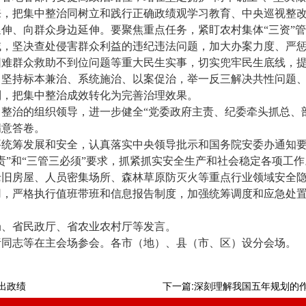
来，把集中整治同树立和践行正确政绩观学习教育、中央巡视整
伸、向群众身边延伸。要聚焦重点任务，紧盯农村集体“三资”
，坚决查处侵害群众利益的违纪违法问题，加大办案力度、严惩
困难群众救助不到位问题等重大民生实事，切实兜牢民生底线，
，坚持标本兼治、系统施治、以案促治，举一反三解决共性问题
制，把集中整治成效转化为完善治理效果。
整治的组织领导，进一步健全“党委政府主责、纪委牵头抓总、
满意答卷。
统筹发展和安全，认真落实中央领导批示和国务院安委办通知要
责”和“三管三必须”要求，抓紧抓实安全生产和社会稳定各项工
老旧房屋、人员密集场所、森林草原防灭火等重点行业领域安全
，严格执行值班带班和信息报告制度，加强统筹调度和应急处置
局、省民政厅、省农业农村厅等发言。
责同志等在主会场参会。各市（地）、县（市、区）设分会场。
出政绩
下一篇:深刻理解我国五年规划的