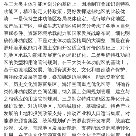
在三大类主体功能区划分的基础上，因地制宜叠加识别特殊
功能区，精准制定支持政策，更好发挥这些地区的比较优
势。一是保持主体功能区格局总体稳定。现行城市化地区、
农产品主产区、重点生态功能区格局充分考虑了各地区自然
禀赋条件、资源环境承载能力和国家发展战略布局，细化明
确特殊功能区，不是对主体功能区格局的大调整，而是在资
源环境承载能力和国土空间开发适宜性评价的基础上，对个
别地区承载功能和发展定位的局部优化。二是明确特殊功能
区的类型和用途管制规则。在三大类主体功能区的基础上，
基于边境地区发展、能源资源开发、文化和自然遗产保护、
海洋经济发展等需要，叠加确定边境地区、能源资源富集
区、历史文化资源富集区、海洋空间重点优化区等，明确各
类特殊功能区的空间范围，纳入国土空间规划管理，建立与
之相适应的用途管制规则。三是制定特殊功能区差异化开发
保护政策。对边境地区，加强城镇化、基础设施、特色产业
发展的土地和投资政策支持，推动产业和人口适当集聚。对
能源资源富集区，统筹规划矿产资源勘探开发布局，鼓励在
沙漠、戈壁、荒漠地区发展新能源，支持能源资源就地转化
利用。在历史文化资源富集区，健全文化遗产保护制度，划