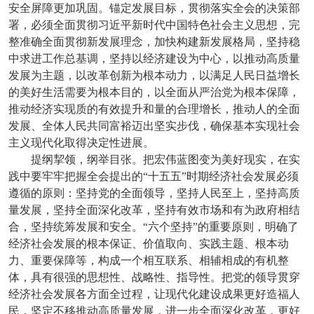
安全屏障更加巩固。锚定发展目标，贯彻落实全会的决策部
署，必须全面贯彻习近平新时代中国特色社会主义思想，完
整准确全面贯彻新发展理念，加快构建新发展格局，坚持稳
中求进工作总基调，坚持以经济建设为中心，以推动高质量
发展为主题，以改革创新为根本动力，以满足人民日益增长
的美好生活需要为根本目的，以全面从严治党为根本保障，
推动经济实现质的有效提升和量的合理增长，推动人的全面
发展、全体人民共同富裕迈出坚实步伐，确保基本实现社会
主义现代化取得决定性进展。
提纲挈领，纲举目张。把宏伟蓝图变为美好现实，在实
践中要牢牢把握全会提出的“十五五”时期经济社会发展必须
遵循的原则：坚持党的全面领导，坚持人民至上，坚持高质
量发展，坚持全面深化改革，坚持有效市场和有为政府相结
合，坚持统筹发展和安全。“六个坚持”的重要原则，明确了
经济社会发展的根本保证、价值取向、实践主题、根本动
力、重要保障等，构成一个相互联系、相辅相成的有机整
体，具有很强的思想性、战略性、指导性。把党的领导贯穿
经济社会发展各方面全过程，让现代化建设成果更好造福人
民，坚定不移推动高质量发展，进一步全面深化改革，更好