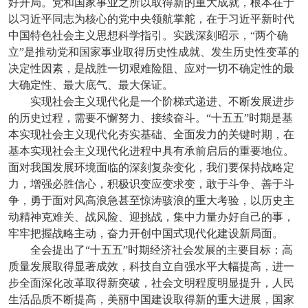
好开局。党和国家事业之所以取得新的重大成就，根本在于
以习近平同志为核心的党中央领航掌舵，在于习近平新时代
中国特色社会主义思想科学指引。实践深刻昭示，“两个确
立”是推动党和国家事业取得历史性成就、发生历史性变革的
决定性因素，是战胜一切艰难险阻、应对一切不确定性的最
大确定性、最大底气、最大保证。
实现社会主义现代化是一个阶梯式递进、不断发展进步
的历史过程，需要不懈努力、接续奋斗。“十五五”时期是基
本实现社会主义现代化夯实基础、全面发力的关键时期，在
基本实现社会主义现代化进程中具有承前启后的重要地位。
面对我国发展环境面临的深刻复杂变化，我们要保持战略定
力，增强必胜信心，积极识变应变求变，敢于斗争、善于斗
争，勇于面对风高浪急甚至惊涛骇浪的重大考验，以历史主
动精神克难关、战风险、迎挑战，集中力量办好自己的事，
牢牢把握战略主动，奋力开创中国式现代化建设新局面。
全会提出了“十五五”时期经济社会发展的主要目标：高
质量发展取得显著成效，科技自立自强水平大幅提高，进一
步全面深化改革取得新突破，社会文明程度明显提升，人民
生活品质不断提高，美丽中国建设取得新的重大进展，国家