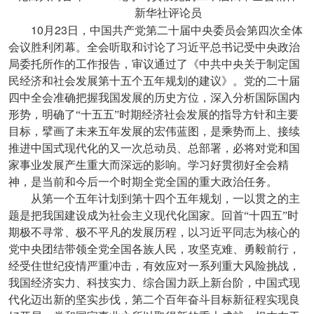
新华社评论员
10
23
月
日，中国共产党第二十届中央委员会第四次全体
会议胜利闭幕。全会听取和讨论了习近平总书记受中央政治
局委托所作的工作报告，审议通过了《中共中央关于制定国
民经济和社会发展第十五个五年规划的建议》。党的二十届
四中全会准确把握我国发展的历史方位，深入分析国际国内
形势，明确了“十五五”时期经济社会发展的指导方针和主要
目标，擘画了未来五年发展的宏伟蓝图，是乘势而上、接续
推进中国式现代化的又一次总动员、总部署，必将对党和国
家事业发展产生重大而深远的影响。学习好贯彻好全会精
神，是当前和今后一个时期全党全国的重大政治任务。
从第一个五年计划到第十四个五年规划，一以贯之的主
题是把我国建设成为社会主义现代化国家。回首“十四五”时
期极不寻常、极不平凡的发展历程，以习近平同志为核心的
党中央团结带领全党全国各族人民，攻坚克难、勇毅前行，
经受住世纪疫情严重冲击，有效应对一系列重大风险挑战，
我国经济实力、科技实力、综合国力跃上新台阶，中国式现
代化迈出新的坚实步伐，第二个百年奋斗目标新征程实现良