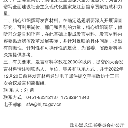
谱写全面建设社会主义现代化国家龙江新篇章贡献智慧和力
量。
二、精心组织撰写发言材料。在确定选题后要深入开展调查
研究，可利用岗位、部门和界别的力量，精心组织调研，倾
听群众意见和呼声，在此基础上形成发言材料。发言材料内
容要贴近我省改革发展实际，并针对反映的具体问题，提出
有前瞻性、针对性和可操作性的建议，为省委、省政府科学
决策提供参考。
2000
三、有关要求。发言材料字数在
字以内，提交的大会发
2022
言材料请注明联系人、单位、职务和联系方式，并于
年
12
20
月
日前将发言材料通过电子邮件提交至省政协十三届一
次会议发言和简报组。
联
系
人：刘
凯
0451-82312137
17382841840
联系方式：
sfw@hljzx.gov.cn
电子邮箱：
政协黑龙江省委员会办公厅