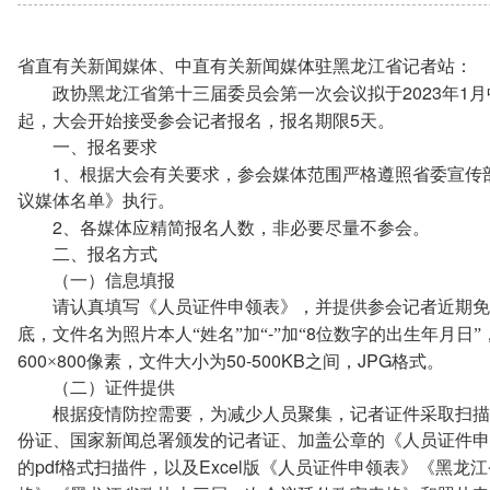
省直有关新闻媒体、中直有关新闻媒体驻黑龙江省记者站：
2023
1
政协黑龙江省第十三届委员会第一次会议拟于
年
月
5
起，大会开始接受参会记者报名，报名期限
天。
一、报名要求
1
、根据大会有关要求，参会媒体范围严格遵照省委宣传
议媒体名单》执行。
2
、各媒体应精简报名人数，非必要尽量不参会。
二、报名方式
（一）信息填报
请认真填写《人员证件申领表》，并提供参会记者近期免
-
8
底，文件名为照片本人“姓名”加“
”加“
位数字的出生年月日”
600
800
50-500KB
JPG
×
像素，文件大小为
之间，
格式。
（二）证件提供
根据疫情防控需要，为减少人员聚集，记者证件采取扫描
份证、国家新闻总署颁发的记者证、加盖公章的《人员证件申
pdf
Excel
的
格式扫描件，以及
版《人员证件申领表》《黑龙江