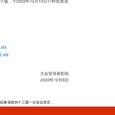
2022
12
13
17
子版，于
年
月
日
时前发送
ls
xls
大会宣传表彰组
2022
12
8
年
月
日
关于征集省政协十三届一次会议发言材料的通知