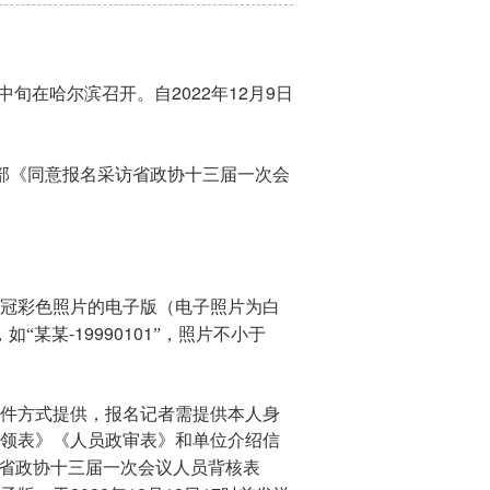
2022
12
9
中旬在哈尔滨召开。自
年
月
日
部《同意报名采访省政协十三届一次会
冠彩色照片的电子版（电子照片为白
-19990101
，如“某某
”，照片不小于
件方式提供，报名记者需提供本人身
领表》《人员政审表》和单位介绍信
省政协十三届一次会议人员背核表