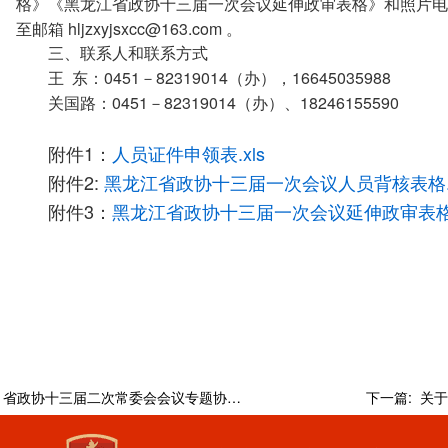
格》《黑龙江省政协十三届一次会议延伸政审表格》和照片电
hljzxyjsxcc@163.com
至邮箱
。
三、联系人和联系方式
0451
82319014
16645035988
王
东：
－
（办），
0451
82319014
18246155590
关国路：
－
（办）、
1
人员证件申领表.xls
附件
：
2:
黑龙江省政协十三届一次会议人员背核表格.x
附件
3
黑龙江省政协十三届一次会议延伸政审表格.
附件
：
:
省政协十三届二次常委会会议专题协商大会发言征稿通知
下一篇: