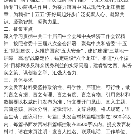
协专门协商机构作用，为奋力谱写中国式现代化龙江新篇
章，为我省“十五五”开好局起好步广泛凝聚人心、凝聚共
识、凝聚智慧、凝聚力量。
二、征集重点
深入学习贯彻中共二十届四中全会和中央经济工作会议精
神，按照省委十三届八次全会部署，聚焦中央和省委“十五
五”规划建议，从维护国家“五大安全”，建好建强“三基地一
屏障一高地”战略定位，锚定建设“六个龙江”、推进“八个振
兴”目标和涉及群众切身利益的实际问题，建睿智之言、献务
实之策、谋创新之举、汇强大合力。
三、具体要求
大会发言材料要坚持政治性、科学性、严谨性、可行性，做
到言之有据、言之有理、言之有度、言之有物。引用资料和
数据要以权威部门发布为准，行文要开门见山、直入主题、
言简意赅、层次分明、逻辑清晰、文辞通顺、格式规范，语
1500
言生动，建议可行。每篇口头发言材料篇幅控制在
字以
2500
内，每篇书面发言材料篇幅控制在
字以内。提交发言材
料时，请在末页注明：发言人姓名、联系电话、工作单位、