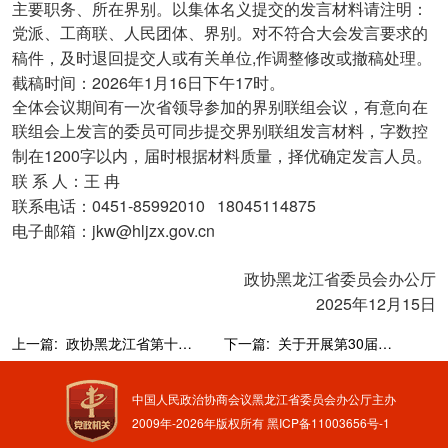
主要职务、所在界别。以集体名义提交的发言材料请注明：
党派、工商联、人民团体、界别。对不符合大会发言要求的
,
稿件，及时退回提交人或有关单位
作调整修改或撤稿处理。
2026
1
16
17
截稿时间：
年
月
日下午
时。
全体会议期间有一次省领导参加的界别联组会议，有意向在
联组会上发言的委员可同步提交界别联组发言材料，字数控
1200
制在
字以内，届时根据材料质量，择优确定发言人员。
联
系
人：王
冉
0451-85992010 18045114875
联系电话：
jkw@hljzx.gov.cn
电子邮箱：
政协黑龙江省委员会办公厅
2025
12
15
年
月
日
上一篇:
政协黑龙江省第十三届委员会第四次会议新闻采访报名工作通知
下一篇:
关于开展第30届黑龙江省新闻奖（专项奖）“政协好新闻”评选活动的通知
中国人民政治协商会议黑龙江省委员会办公厅主办
2009年-
2026
年版权所有
黑ICP备11003656号-1