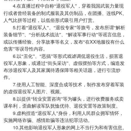
4.
在直播过程中自称“退役军人”，穿着我国武装力量现
PK
行或者曾经装备的制式服装及其仿制品，在团播、连线
、
人气比拼等过程，以低俗形式吸引用户打赏。
5.
打着“退役军人”、“退役专家”等旗号，发布所谓“解析
装备细节”、“分析战术战法”、“解读军事行动”等谣言信息，
XX
或以传播经验、分享故事等名义，发布“在
地服役有什么
危害”等误导性内容。
6.
以“丑化”、“恶搞”等形式戏谑调侃退役生活，损害退
役军人形象，或通过“街头采访”、虚假摆拍等方式，编造发
布涉退役军人及其家属待遇保障等相关话题，进行引流炒
作。
7.
使用人工智能、深度合成等技术，制作发布穿着军装
的虚假退役军人图片、视频。
8.
以提供“转业安置咨询”等为噱头，进行收费服务或卖
课牟利，歪曲解读军队抚恤优待、退役安置等政策制度。
9.
虚构捏造“退役军人”身份，利用人民群众拥军情怀，
实施网络诈骗、感情欺骗等违法犯罪活动。
10.
其他影响退役军人形象的网上不当行为和有害信息。