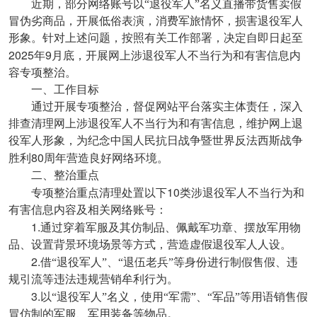
近期，部分网络账号以“退役军人”名义直播带货售卖假
冒伪劣商品，开展低俗表演，消费军旅情怀，损害退役军人
形象。针对上述问题，按照有关工作部署，决定自即日起至
2025
9
年
月底，开展网上涉退役军人不当行为和有害信息内
容专项整治。
一、工作目标
通过开展专项整治，督促网站平台落实主体责任，深入
排查清理网上涉退役军人不当行为和有害信息，维护网上退
役军人形象，为纪念中国人民抗日战争暨世界反法西斯战争
80
胜利
周年营造良好网络环境。
二、整治重点
10
专项整治重点清理处置以下
类涉退役军人不当行为和
有害信息内容及相关网络账号：
1.
通过穿着军服及其仿制品、佩戴军功章、摆放军用物
品、设置背景环境场景等方式，营造虚假退役军人人设。
2.
借“退役军人”、“退伍老兵”等身份进行制假售假、违
规引流等违法违规营销牟利行为。
3.
以“退役军人”名义，使用“军需”、“军品”等用语销售假
冒仿制的军服、军用装备等物品。