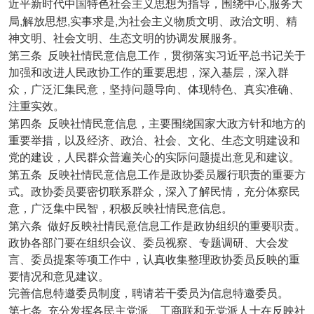
,
近平新时代中国特色社会主义思想为指导，围绕中心
服务大
,
,
,
局
解放思想
实事求是
为社会主义物质文明、政治文明、精
神文明、社会文明、生态文明的协调发展服务。
第三条
反映社情民意信息工作，贯彻落实习近平总书记关于
加强和改进人民政协工作的重要思想，深入基层，深入群
众，广泛汇集民意，坚持问题导向、体现特色、真实准确、
注重实效。
第四条
反映社情民意信息，主要围绕国家大政方针和地方的
重要举措，以及经济、政治、社会、文化、生态文明建设和
党的建设，人民群众普遍关心的实际问题提出意见和建议。
第五条
反映社情民意信息工作是政协委员履行职责的重要方
式。政协委员要密切联系群众，深入了解民情，充分体察民
意，广泛集中民智，积极反映社情民意信息。
第六条
做好反映社情民意信息工作是政协组织的重要职责。
政协各部门要在组织会议、委员视察、专题调研、大会发
言、委员提案等项工作中，认真收集整理政协委员反映的重
要情况和意见建议。
完善信息特邀委员制度，聘请若干委员为信息特邀委员。
第七条
充分发挥各民主党派、工商联和无党派人士在反映社