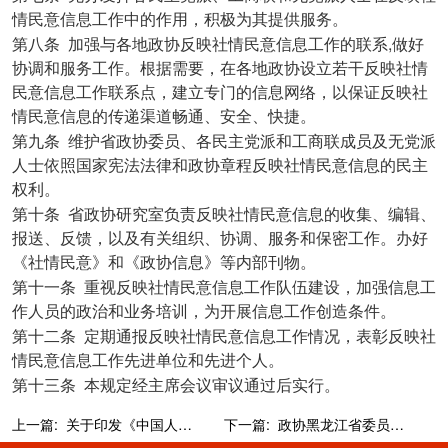
情民意信息工作中的作用，积极为其提供服务。
,
第八条
加强与各地政协反映社情民意信息工作的联系
做好
协调和服务工作。根据需要，在各地政协设立若干反映社情
民意信息工作联系点，建立专门的信息网络，以保证反映社
情民意信息的传递渠道畅通、安全、快捷。
第九条
维护省政协委员、各民主党派和工商联成员及无党派
人士依照国家宪法法律和政协章程反映社情民意信息的民主
权利。
第十条
省政协研究室负责反映社情民意信息的收集、编辑、
报送、反馈，以及有关组织、协调、服务和保密工作。办好
《社情民意》和《政协信息》等内部刊物。
第十一条
重视反映社情民意信息工作队伍建设，加强信息工
作人员的政治和业务培训，为开展信息工作创造条件。
第十二条
定期通报反映社情民意信息工作情况，表彰反映社
情民意信息工作先进单位和先进个人。
第十三条
本规定经主席会议审议通过后实行。
上一篇:
关于印发《中国人民政治协商会议黑龙江省委员会大会发言工作规则》的通知
下一篇:
政协黑龙江省委员会委员视察、考察工作办法