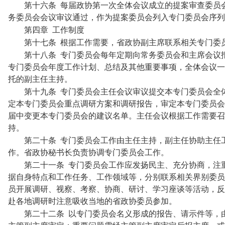
第十六条
每届政协第一次全体会议成立的提案审查委员
务委员会会议审议通过，作为提案委员会列入专门委员会序列
第四章
工作制度
第十七条
根据工作需要，省政协副主席联系相关专门委
第十八条
专门委员会每年定期向常务委员会和主席会议
专门委员会年度工作计划、总结及其他重要事项，全体会议一
托的副主任主持。
第十九条
专门委员会主任会议审议提交本专门委员会全
定本专门委员会重点调研方案和调研报告，审定本专门委员会
届中变更本专门委员会的建议名单。主任会议根据工作需要召
持。
第二十条
专门委员会工作由主任主持，副主任协助主任
作。省政协秘书长负责协调专门委员会工作。
第二十一条
专门委员会工作应发扬民主、充分协商，注
据自身特点和工作任务、工作领域等，分别联系相关界别委员
员开展调研、视察、考察、协商、研讨、学习座谈等活动，反
赴各地调研时注意吸收当地的省政协委员参加。
第二十二条
以专门委员会名义形成的报告、请示件等，