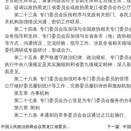
主管副主席审定；重要问题需经主管副主席审定后报主席，或
议。提请以政协黑龙江省委员会或政协黑龙江省委员会办公厅
第二十三条
专门委员会应按程序与党政有关部门、各民
关机构加强情况沟通，密切工作联系。
第二十四条
专门委员会应加强与全国政协相关专门委员
业务指导和支持。专门委员会应加强与全省各市（地）政协相
等方式，沟通情况，交流经验，指导工作。涉及全省相关领域
委托调研或专题研讨，形成合力。
第二十五条
要严格遵守政治纪律、政治规矩。专门委员
执行中央八项规定及其实施细则和省委九项规定精神，深入基
面意见。
第二十六条
专门委员会加强对本专门委员会委员的管理
公厅做好委员履职统计等工作，完善委员履职评价和激励机制
第五章
办事机构
第二十七条
专门委员会办公室是为专门委员会服务的办
第六章
附则
第二十八条
本通则自常务委员会会议通过之日起施行。
:
中国人民政治协商会议黑龙江省委员会提案工作条例
下一篇: