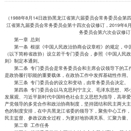
1988
8
14
（
年
月
日政协黑龙江省第六届委员会常务委员会第
2019
6
江省第九届委员会常务委员会第十四次会议修订，
年
务委员会第六次会议修订
第一章
总则
第一条
根据《中国人民政治协商会议章程》的规定，中
（以下简称省政协）设立若干专门委员会，参照《中国人民政
则》制定本通则。
第二条
专门委员会是常务委员会和主席会议领导下的工
是政协履行职能的重要载体，在政协工作中发挥基础性作用。
第三条
专门委员会的设立和变动，由常务委员会决定。
第四条
专门委员会以马克思列宁主义、毛泽东思想、邓小
发展观、习近平新时代中国特色社会主义思想为指导，高举爱
产党领导的多党合作和政治协商制度，坚持团结和民主两大主
色的制度安排，在中共黑龙江省委的领导下，聚焦中心工作，
民主监督、参政议政全过程，为更好地协调关系、汇聚力量、
第二章
工作任务