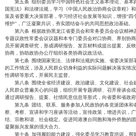
第五条
组织委员学习中国特色社会主义基本理论、基本
国宪法》和法律法规，学习《中国人民政治协商会议章程》和
策及省委重大决策部署，学习经济社会发展等知识，增强“四个
维护”，广泛凝聚共识，夯实团结奋斗的共同思想政治基础。
第六条
根据政协黑龙江省委员会和常务委员会会议精神
专题议政性常委会议议题和本专门委员会对口协商、界别协商
员开展调查研究，形成调研报告、发言材料或提出提案、反映
协商，协助政协办公厅组织各类协商议政活动。
第七条
围绕国家宪法、法律和法规的实施、省委决策部
的工作情况，涉及人民群众切身利益的实际问题解决落实情况
性调研等形式，开展民主监督。
第八条
围绕全省经济建设、政治建设、文化建设、社会
人民群众普遍关心的问题，组织开展专题调研、召开座谈会或
通过调研报告、提案、社情民意信息等形式，向省委和省政府
第九条
团结、联系、服务参加人民政协的各党派团体和
察、考察、宣讲和学习座谈等活动，宣传政策，增进共识，广
结、宗教和谐、社会稳定。促进同港澳台同胞和海外侨胞的团
凝聚振兴发展的强大合力。
第十条
加强履职能力建设，强化委员学习教育培训，帮