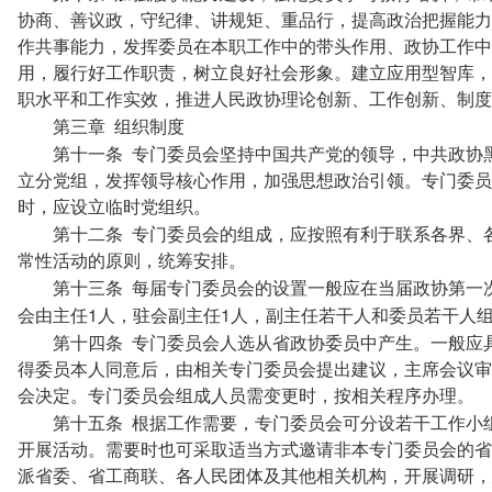
协商、善议政，守纪律、讲规矩、重品行，提高政治把握能力
作共事能力，发挥委员在本职工作中的带头作用、政协工作中
用，履行好工作职责，树立良好社会形象。建立应用型智库，
职水平和工作实效，推进人民政协理论创新、工作创新、制度
第三章
组织制度
第十一条
专门委员会坚持中国共产党的领导，中共政协
立分党组，发挥领导核心作用，加强思想政治引领。专门委员
时，应设立临时党组织。
第十二条
专门委员会的组成，应按照有利于联系各界、
常性活动的原则，统筹安排。
第十三条
每届专门委员会的设置一般应在当届政协第一
1
1
会由主任
人，驻会副主任
人，副主任若干人和委员若干人
第十四条
专门委员会人选从省政协委员中产生。一般应
得委员本人同意后，由相关专门委员会提出建议，主席会议审
会决定。专门委员会组成人员需变更时，按相关程序办理。
第十五条
根据工作需要，专门委员会可分设若干工作小
开展活动。需要时也可采取适当方式邀请非本专门委员会的省
派省委、省工商联、各人民团体及其他相关机构，开展调研，