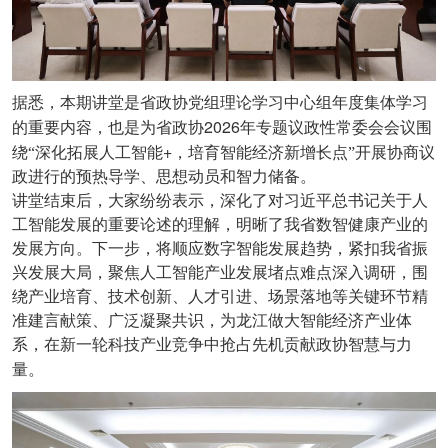
据悉，本期讲堂是省政协党组理论学习中心组年度集体学习
2026
的重要内容，也是为省政协
年专题议政性常委会会议围
+
绕“深化拓展人工智能
，培育智能经济新增长点”开展协商议
政进行的预热导学、思想动员和智力储备。
讲堂结束后，大家纷纷表示，深化了对习近平总书记关于人
工智能发展的重要论述的理解，明晰了我省数智健康产业的
发展方向。下一步，将顺应数字智能发展趋势，紧扣我省振
兴发展大局，聚焦人工智能产业发展堵点难点深入调研，围
绕产业培育、技术创新、人才引进、场景落地等关键环节精
准建言献策、广泛凝聚共识，为龙江做大智能经济产业体
系，在新一轮科技产业竞争中抢占先机贡献政协智慧与力
量。