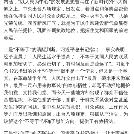
内涵，“以人民为中心”的发展思想被写在了新时代的伟大旗
帜之上。中央出台八项规定，出发点、着眼点和落脚点都聚
焦在保持党同人民群众血肉联系上。党中央率先垂范，弘扬
光荣传统、涵养新风正气，就是为了以作风建设新气象赢得
人民信任拥护、巩固长期执政地位，把握住党和国家的前途
命运。
二是“不等于”的清醒判断。习近平总书记指出，“事实表明，
经济发展了，人民生活水平提高了，不等于党同人民的联系
就更加密切了、必然密切了，有时候反而是疏远了”。习近平
总书记指出的这个“不等于”似乎是一个悖论，但又是一个事
实。在革命战争年代，人民群众付出了“最后一碗米用来做军
粮，最后一尺布用来做军装”的奉献牺牲，却毫不动摇地拥护
我们党、支持我们党。而今天一些地方却出现了群众不信任
基层组织、不信任党的干部，党群、干群关系紧张对立甚至
发生冲突的问题。党中央从宗旨意识、群众路线、工作作风
等方面反思教训和原因，出台八项规定、狠抓从严治党，为
破解这个“不等于”明确了思维方向、提供了有效招法。
三是“取信于”的坚强决心。习近平总书记指出，“让大家感到