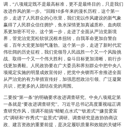
调，“八项规定既不是最高标准，更不是最终目的，只是我们
10
改进作风的第一步。”回顾
多年来的漫长历程，这个第一
步，走进了人民群众的心坎里，我们党以作风建设的新气象
赢得了人民群众信任拥护，鱼水深情更加真诚质朴、血肉联
系更加密不可分。这个第一步，走进了全面从严治党新境
界，管党治党宽松软状况根本扭转，自我革命更加自警自
省，百年大党更加朝气蓬勃。这个第一步，走进了新时代宏
伟壮阔的历史征程，我们党领导人民战胜一个又一个风险挑
战、取得一个又一个伟大胜利，奋斗目标更加清晰，前行步
伐更加勇毅。人民政协要在广大委员和界别群众中把中央八
项规定实施的明显成效宣传好，把党中央锲而不舍推进全面
从严治党的有力举措宣传好，加强思想政治引领、广泛凝聚
共识，把更多的人团结在党的周围。
二要按“第一条”的明确要求改进调查研究。中央八项规定第
一条就是“要改进调查研究”。习近平总书记高度重视端正调
查研究作风，强调不能搞“蜻蜓点水式”“钦差式”“嫌贫爱富
式”调研和“作秀式”“盆景式”调研。调查研究是政协协商议
政、建言资政的重要前提，是决定履职质量和效能的关键环