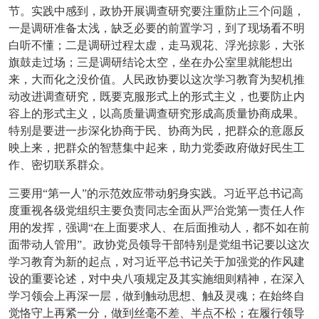
节。实践中感到，政协开展调查研究要注重防止三个问题，
一是调研准备太浅，缺乏必要的前置学习，到了现场看不明
白听不懂；二是调研过程太虚，走马观花、浮光掠影，大张
旗鼓走过场；三是调研结论太空，坐在办公室里就能想出
来，大而化之没价值。人民政协要以这次学习教育为契机推
动改进调查研究，既要克服形式上的形式主义，也要防止内
容上的形式主义，以高质量调查研究形成高质量协商成果。
特别是要进一步深化协商于民、协商为民，把群众的意愿反
映上来，把群众的智慧集中起来，助力党委政府做好民生工
作、密切联系群众。
三要用“第一人”的示范效应带动躬身实践。习近平总书记高
度重视各级党组织主要负责同志全面从严治党第一责任人作
用的发挥，强调“在上面要求人、在后面推动人，都不如在前
面带动人管用”。政协党员领导干部特别是党组书记要以这次
学习教育为新的起点，对习近平总书记关于加强党的作风建
设的重要论述，对中央八项规定及其实施细则精神，在深入
学习领会上再深一层，做到触动思想、触及灵魂；在始终自
觉恪守上再紧一分，做到丝毫不差、半点不松；在履行领导