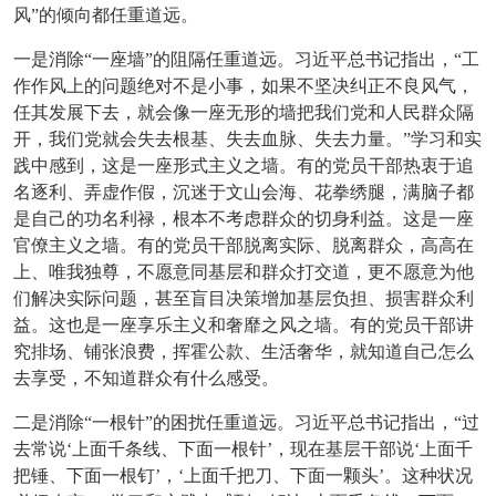
风”的倾向都任重道远。
一是消除“一座墙”的阻隔任重道远。习近平总书记指出，“工
作作风上的问题绝对不是小事，如果不坚决纠正不良风气，
任其发展下去，就会像一座无形的墙把我们党和人民群众隔
开，我们党就会失去根基、失去血脉、失去力量。”学习和实
践中感到，这是一座形式主义之墙。有的党员干部热衷于追
名逐利、弄虚作假，沉迷于文山会海、花拳绣腿，满脑子都
是自己的功名利禄，根本不考虑群众的切身利益。这是一座
官僚主义之墙。有的党员干部脱离实际、脱离群众，高高在
上、唯我独尊，不愿意同基层和群众打交道，更不愿意为他
们解决实际问题，甚至盲目决策增加基层负担、损害群众利
益。这也是一座享乐主义和奢靡之风之墙。有的党员干部讲
究排场、铺张浪费，挥霍公款、生活奢华，就知道自己怎么
去享受，不知道群众有什么感受。
二是消除“一根针”的困扰任重道远。习近平总书记指出，“过
去常说‘上面千条线、下面一根针’，现在基层干部说‘上面千
把锤、下面一根钉’，‘上面千把刀、下面一颗头’。这种状况