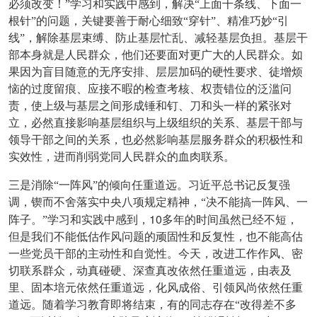
必须改变！”学习和实践中感到，解决“上面千条线、下面一
根针”的问题，关键要善于耐心细致“穿针”、精准巧妙“引
线”，解除基层束缚、防止基层忙乱、减轻基层负担。基层干
部本身就是人民群众，他们还要面对更广大的人民群众。如
果因为盲目随意的无序安排、层层加码的硬性要求、徒增烦
恼的过度留痕、应接不暇的检查考核、权责错位的泛滥问
责，使上级与基层之间形成锤和钉、刀和头一样的紧张对
立，必然直接影响基层组织与上级组织的关系、基层干部与
领导干部之间的关系，也必然影响基层服务群众的积极性和
实效性，进而削弱党同人民群众的血肉联系。
三是消除“一阵风”的倾向任重道远。习近平总书记反复强
调，锲而不舍落实中央八项规定精神，“决不能搞一阵风、一
10
阵子。”学习和实践中感到，
多年的时间虽然已经不短，
但是我们不能低估作风问题的顽固性和反复性，也不能高估
一些党员干部的主动性和自觉性。今天，改进工作作风、密
切联系群众，动真碰硬、深查真改依然任重道远，由表及
里、固本培元依然任重道远，化风成俗、引领风尚依然任重
道远。随着学习教育即将结束，有的同志存在“改得差不多