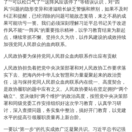
了”“可以松口气了”“这阵风应该停了”等错误认识，对“四
风”问题的隐形变异和潜滋暗长缺乏警惕和辨别，如果不及时
纠正和提醒，已经消除的问题可能故态复萌，来之不易的成
果可能功亏一篑。我们必须深刻理解习近平总书记关于改进
作风不能“一阵风”的重要指示精神，以学习教育结束为新起
点，继续常抓不懈、坚持久久为功，以作风建设的成效持续
加强党同人民群众的血肉联系。
人民政协要为保持党同人民群众血肉联系作出应有贡献
人民政协担负着把党中央决策部署和对人民政协工作要求落
实下去、把海内外中华儿女智慧和力量凝聚起来的政治责
任，这与保持党同人民群众血肉联系内在统一、高度契合，
是政协履职的题中应有之义。人民政协要站在坚定拥护“两个
确立”、坚决做到“两个维护”的政治高度，按照党中央决策部
署和同级党委工作安排组织好这次学习教育，认真学习研
讨，深入查摆问题，务实集中整治，搞好开门教育，以党建
水平的提高引领履职质量再上新台阶。
一要以“第一步”的扎实成效广泛凝聚共识。习近平总书记强