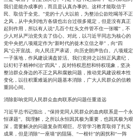
我们是能办成事的，而且是认真办事的。这样才能取信于
民、取信于全党。”党的十八大以前，为整治公款吃喝等不正
之风，从中央到地方各级也出台过很多规定，但是没有真正
起到作用，所以有人说“几百个红头文件管不住一张嘴”，不
少人对从严治党失去了信心。对此，以习近平同志为核心的
党中央把八项规定作为“新时代的徙木立信之举”，向“四
风”公开宣战、向人民庄严承诺、向历史朗声告白。八项规定
一子落地，作风建设满盘皆活。我们党持之以恒正风肃纪，
以钉钉子精神纠治“四风”，反对特权思想和特权现象，坚决
整治群众身边的不正之风和腐败问题，推动党风建设根本性
变化，以往积重难返的问题基本消除，广大人民群众的信赖
重回心间。
消除影响党同人民群众血肉联系的问题任重道远
习近平总书记指出，“保持党同人民群众的血肉联系是一个永
恒课题”。我理解，之所以永恒因其极为重要，也因其极为艰
深，需要解决的问题复杂而艰巨。尽管学习教育取得了扎实
成果，但是消除“一座墙”的阻隔、“一根针”的困扰和“一阵