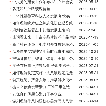
中央党的建设工作领导小组召开会议 研究部署树立和践行正确政绩观学习教育工作
2026-05-15
防范和纠治政绩观偏差
2026-04-20
一体推进教育科技人才发展 加快实现高水平科技自立自强——深入学习《习近平谈治国理政》第五卷
2026-03-12
如何理解统筹建立常态化防止返贫致贫机制
2026-01-13
规划建议新看点丨扎根发展土壤 构建就业友好型发展方式
2025-12-05
热词看未来丨丰富高品质旅游产品供给
2025-11-19
新华社评论员：把党的领导贯穿经济社会发展各方面全过程
2025-11-05
以爱国主义精神筑牢新时代青年思想根基
2025-10-29
把德育贯穿于智育、体育、美育、劳动教育全过程
2025-10-10
在学有质量上持续深化 学深学透学以致用
2025-07-24
如何理解制定实施中央八项规定是党在新时代的徙木立信之举
2025-05-21
动真碰硬、严督实导，推动解决突出问题
2025-05-06
徙木立信焕发新活力 干净干事创造新伟业——写在全党深入贯彻中央八项规定精神学习教育开展之际
2025-04-21
以优良作风凝心聚力干事创业
2025-04-21
深刻理解作风问题核心是党同人民群众的关系问题
2025-04-14