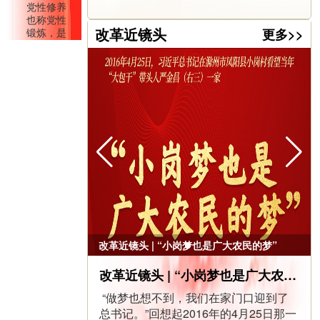
出，要“坚
党性修养
持党的领
也称党性
导，提升
改革近镜头
锻炼，是
更多>>
信息化条...
党员的自
我教育、
2025-04-
自我改
造、自我
24
完善，是
擦亮作风建设这张“金色名片”
对共产党
的本质属
共产党员
性的内
网近日，
化，是党
中共中央
员在改造
办公厅印
客观...
发《关于
2025-04-
在全党开
展深入贯
21
彻中央八
新时代党的作风建设的历史逻辑、理论逻辑和实践逻辑
项规定精
神学习教
戚义明共
改革近镜头 | “小岗梦也是广大农民的梦”
育的通
产党员网
知》，学
中央党的
改革近镜头 | “小岗梦也是广大农民的梦”
习教育于
建设工作
20...
领导小组
“做梦也想不到，我们在家门口迎到了
近日召开
总书记。”回想起2016年的4月25日那一
会议指