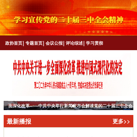
政协首页
专题首页
会议公报
评论综述
学习贯彻
坚定不移高举改革开放旗帜、紧紧围绕推进中国式现代化进一步全
面深化改革——中共中央举行新闻发布会解读党的二十届三中全会
精神
最新播报
更多>>