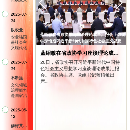
伟业进程
中，习近
2025-07-
平总书记
把推动文
24
化繁荣、
以农业强国建设为战略总纲 一体推进农业农村现代化
建设文化
会议
蓝绍敏在省政协学习座谈理论成果汇报会上强调
强国摆在
农业强国
思想
学深悟透习近平新时代中国特色社会主义思想
治国理政
是社会主
突出位
知行合一提高履职质效
义现代化
置，围绕
蓝绍敏在省政协学习座谈理论成果汇报会上强调学深悟透习近平新时代中国特色社会主义思想 知行合一提高履职质效
强国的根
推...
基。党的
20日，省政协召开习近平新时代中国特
2025-07-
二十大报
色社会主义思想学习座谈理论成果汇报
告首次提
24
出加快建
会。省政协主席、党组书记蓝绍敏出
不断提升信息化条件下文化领域治理能力
设农业强
席...
国，这是
文化领域
以习近平
治理能力
同志为核
是国家治
心的党...
理体系和
治理能力
2025-05-
的重要组
成部分。
12
习近平总
修好共产党人的终身课题
书记指