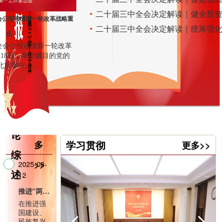
全会公报读懂新一轮改革战略重
点
中全会公报读懂新一轮改革
至18日，举世瞩目的党的
京举行。...
评
更
论
学习贯彻
多
更多>>
综
>>
2025-08-
述
12
推进“两个结合” 巩固文化主体性
在推进强
国建设、
民族复兴