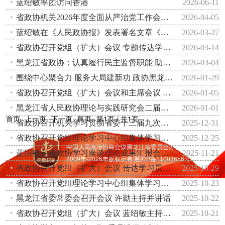
蓝绍敏率团访问香港
2026-06-11
省政协机关2026年度全面从严治党工作会议召开
2026-04-05
蓝绍敏在《人民政协报》发表署名文章《多做坚定信心的工作 服务和助力“十五五”规划实施》
2026-03-27
省政协召开党组（扩大）会议 专题传达学习习近平总书记在全国两会期间重要讲话精神
2026-03-14
黑龙江省政协：认真履行民主监督职能 助推重大决策部署落实
2026-03-04
围绕中心聚合力 服务大局建新功 政协黑龙江省委员会2025年工作综述
2026-01-29
省政协召开党组（扩大）会议和主席会议 蓝绍敏主持并讲话
2026-01-05
黑龙江省人民政协理论与实践研究会二届四次理事会会议暨专题研讨会召开
2026-01-01
首页
上一页
下一页
尾页
第1页 / 共1页
省政协召开机关学习贯彻省委十三届九次全会暨省委经济工作会议精神大会 蓝绍敏主持并讲话
2025-12-31
省政协召开党组理论学习中心组集体学习会议暨2026年重点协商议题选题务虚会 蓝绍敏主持并讲话
2025-12-25
中国人民政治协商会议黑龙江省委员会办公厅主办
蓝绍敏在省政协学习座谈理论成果汇报会上强调学深悟透习近平新时代中国特色社会主义思想 知行合一提高履职质效
2025-11-21
2009年-
2026
年版权所有
黑ICP备11003656号-1
省政协召开党组（扩大）会议 传达学习贯彻党的二十届四中全会精神
2025-10-29
省政协召开党组理论学习中心组集体学习会议和主席会议 蓝绍敏主持并讲话
2025-10-23
黑龙江省委常委会召开会议 许勤主持并讲话
2025-10-22
省政协召开党组（扩大）会议 蓝绍敏主持并讲话
2025-10-21