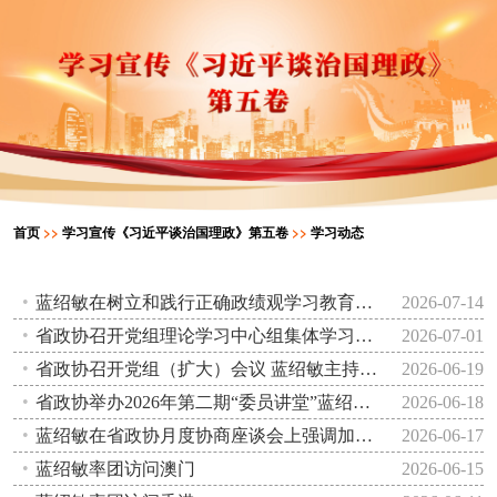
首页
>>
学习宣传《习近平谈治国理政》第五卷
>>
学习动态
蓝绍敏在树立和践行正确政绩观学习教育专题党课上强调 树好正确政绩观 走好履职担当路
2026-07-14
省政协召开党组理论学习中心组集体学习会议和主席会议 蓝绍敏主持并讲话
2026-07-01
省政协召开党组（扩大）会议 蓝绍敏主持并讲话
2026-06-19
省政协举办2026年第二期“委员讲堂”蓝绍敏出席
2026-06-18
蓝绍敏在省政协月度协商座谈会上强调加强农村公共文化服务体系建设 促进优质文化资源直达基层
2026-06-17
蓝绍敏率团访问澳门
2026-06-15