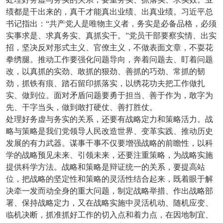
绩都是干出来的，真干才能真出业绩、出真业绩。习近平总
书记指出：“共产党人是唯物主义者，务实是必备品格，必须
实事求是、求真务实、真抓实干。”党员干部要察实情、出实
招，坚决反对形式主义、官僚主义，不做表面文章，不耍花
拳绣腿。推动工作要强化问题导向，奔着问题去、盯着问题
改，以真抓的实劲、敢抓的狠劲、善抓的巧劲、常抓的韧
劲，抓铁有痕、踏石留印抓落实，以绣花功夫把工作做扎
实、做到位。面对矛盾问题要勇于担当、善于作为，敢字为
先、干字当头，做到敢打硬仗、善打胜仗。
处理好务虚与务实的关系，还要有战略定力和策略活力。战
略与策略是我们党领导人民改造世界、变革实践、推动历史
发展的有力武器。谋事干事不仅要增强战略的前瞻性，以科
学的战略预见未来、引领未来，还要注重策略，为战略实施
提供科学方法。战略和策略是辩证统一的关系，要提高站
位，把战略的坚定性和策略的灵活性结合起来，既着眼于解
决牵一发而动全身的重大问题，制定战略举措、作出战略部
署、保持战略定力，又在战略实施中灵活机动、随机应变、
临机决断，抓准抓好工作的切入点和着力点，在因地制宜、