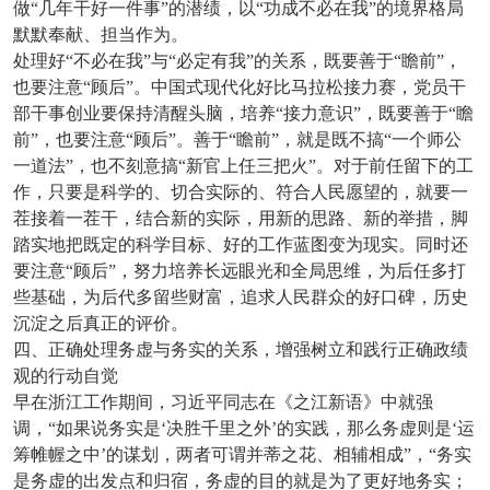
做“几年干好一件事”的潜绩，以“功成不必在我”的境界格局
默默奉献、担当作为。
处理好“不必在我”与“必定有我”的关系，既要善于“瞻前”，
也要注意“顾后”。中国式现代化好比马拉松接力赛，党员干
部干事创业要保持清醒头脑，培养“接力意识”，既要善于“瞻
前”，也要注意“顾后”。善于“瞻前”，就是既不搞“一个师公
一道法”，也不刻意搞“新官上任三把火”。对于前任留下的工
作，只要是科学的、切合实际的、符合人民愿望的，就要一
茬接着一茬干，结合新的实际，用新的思路、新的举措，脚
踏实地把既定的科学目标、好的工作蓝图变为现实。同时还
要注意“顾后”，努力培养长远眼光和全局思维，为后任多打
些基础，为后代多留些财富，追求人民群众的好口碑，历史
沉淀之后真正的评价。
四、正确处理务虚与务实的关系，增强树立和践行正确政绩
观的行动自觉
早在浙江工作期间，习近平同志在《之江新语》中就强
调，“如果说务实是‘决胜千里之外’的实践，那么务虚则是‘运
筹帷幄之中’的谋划，两者可谓并蒂之花、相辅相成”，“务实
是务虚的出发点和归宿，务虚的目的就是为了更好地务实；