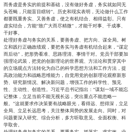
而务虚是务实的前提和基础，没有做好务虚，务实就如同无
头苍蝇，只能盲目瞎转”。历史和现实表明，无论做什么工作
都要既重务实、又善务虚，使之有机结合、相得益彰。只有
虚实结合，方能“致广大而尽精微”，才能干对事、干成事、
干好事。
处理好务虚与务实的关系，要善务虚、把方向、谋全局。树
立和践行正确政绩观，要把务实与务虚有机结合起来，“谋定
而后动”，把形势看准、思路理清、事情干对。党员干部要加
强理论武装，把党的创新理论的世界观、方法论和贯穿其中
的立场观点方法转化为自己的科学思想方法和工作方法，提
高政治能力和战略思维能力，自觉用党的创新理论观察新形
势、研究新情况、解决新问题，增强工作的科学性、预见
性、主动性、创造性。习近平总书记指出：“谋划一域不能忘
记整体，立足当前不能无视长远，突出重点不能忽略一
般。”这就要求作决策要有战略眼光，看得远、想得深，立足
全局、立足长远思考，关注整体局势的发展走向。同时，对
问题要深入研究、综合分析，多方听取意见、全面权衡、科
学取舍。
处理好务虚与务实的关系，要重务实、抓落实、求实效。业