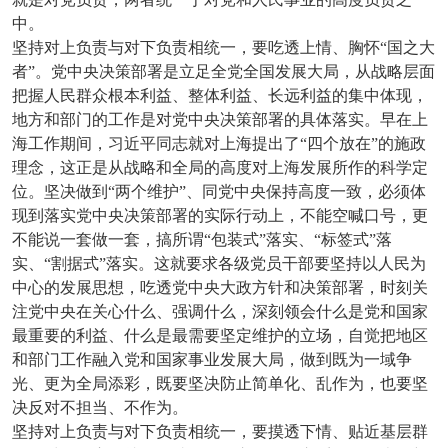
中。
坚持对上负责与对下负责相统一，要吃透上情、胸怀“国之大
者”。党中央决策部署是立足全党全国发展大局，从战略层面
把握人民群众根本利益、整体利益、长远利益的集中体现，
地方和部门的工作是对党中央决策部署的具体落实。早在上
海工作期间，习近平同志就对上海提出了“四个放在”的施政
理念，这正是从战略和全局的高度对上海发展所作的科学定
位。坚决做到“两个维护”、同党中央保持高度一致，必须体
现到落实党中央决策部署的实际行动上，不能空喊口号，更
不能说一套做一套，搞所谓“包装式”落实、“标签式”落
实、“割据式”落实。这就要求各级党员干部要坚持以人民为
中心的发展思想，吃透党中央大政方针和决策部署，时刻关
注党中央在关心什么、强调什么，深刻领会什么是党和国家
最重要的利益、什么是最需要坚定维护的立场，自觉把地区
和部门工作融入党和国家事业发展大局，做到既为一域争
光、更为全局添彩，既要坚决防止简单化、乱作为，也要坚
决反对不担当、不作为。
坚持对上负责与对下负责相统一，要摸透下情、贴近基层群