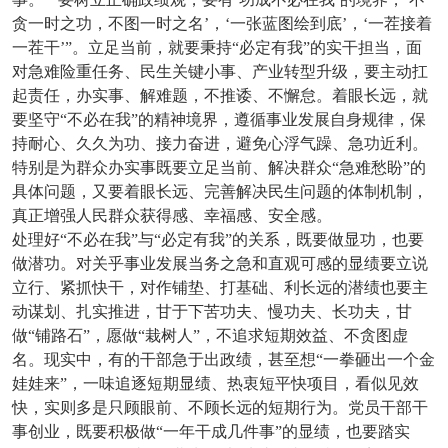
贪一时之功，不图一时之名’，‘一张蓝图绘到底’，‘一茬接着
一茬干’”。立足当前，就要秉持“必定有我”的实干担当，面
对急难险重任务、民生关键小事、产业转型升级，要主动扛
起责任，办实事、解难题，不推诿、不懈怠。着眼长远，就
要坚守“不必在我”的精神境界，遵循事业发展自身规律，保
持耐心、久久为功、接力奋进，避免心浮气躁、急功近利。
特别是为群众办实事既要立足当前、解决群众“急难愁盼”的
具体问题，又要着眼长远、完善解决民生问题的体制机制，
真正增强人民群众获得感、幸福感、安全感。
处理好“不必在我”与“必定有我”的关系，既要做显功，也要
做潜功。对关乎事业发展当务之急和直观可感的显绩要立说
立行、紧抓快干，对作铺垫、打基础、利长远的潜绩也要主
动谋划、扎实推进，甘于下苦功夫、慢功夫、长功夫，甘
做“铺路石”，愿做“栽树人”，不追求短期效益、不贪图虚
名。现实中，有的干部急于出政绩，甚至想“一拳砸出一个金
娃娃来”，一味追逐短期显绩、热衷短平快项目，看似见效
快，实则多是只顾眼前、不顾长远的短期行为。党员干部干
事创业，既要积极做“一年干成几件事”的显绩，也要踏实