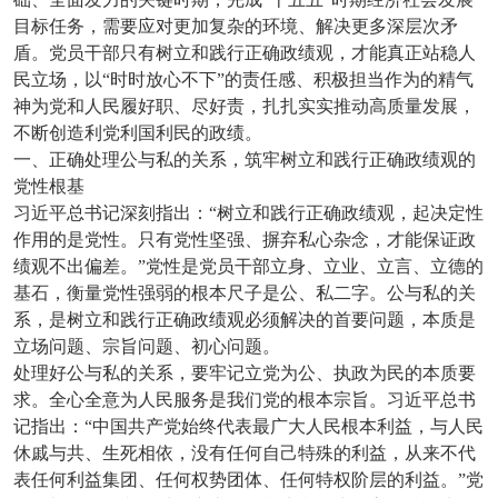
目标任务，需要应对更加复杂的环境、解决更多深层次矛
盾。党员干部只有树立和践行正确政绩观，才能真正站稳人
民立场，以“时时放心不下”的责任感、积极担当作为的精气
神为党和人民履好职、尽好责，扎扎实实推动高质量发展，
不断创造利党利国利民的政绩。
一、正确处理公与私的关系，筑牢树立和践行正确政绩观的
党性根基
习近平总书记深刻指出：“树立和践行正确政绩观，起决定性
作用的是党性。只有党性坚强、摒弃私心杂念，才能保证政
绩观不出偏差。”党性是党员干部立身、立业、立言、立德的
基石，衡量党性强弱的根本尺子是公、私二字。公与私的关
系，是树立和践行正确政绩观必须解决的首要问题，本质是
立场问题、宗旨问题、初心问题。
处理好公与私的关系，要牢记立党为公、执政为民的本质要
求。全心全意为人民服务是我们党的根本宗旨。习近平总书
记指出：“中国共产党始终代表最广大人民根本利益，与人民
休戚与共、生死相依，没有任何自己特殊的利益，从来不代
表任何利益集团、任何权势团体、任何特权阶层的利益。”党