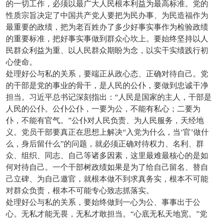
的一切工作，必须以最广大人民根本利益为最高标准。党的
性质宗旨决定了中国共产党人要把为民办事、为民造福作为
最重要的政绩，把为老百姓办了多少好事实事作为检验政绩
的重要标准，把好事实事做到群众心坎上。要始终坚持以人
民群众利益为重、以人民群众期盼为念，以实干实绩践行初
心使命。
处理好公与私的关系，要端正从政心态、正确对待自己。党
的干部是党的事业的骨干，是人民的公仆，要做到忠诚干净
担当。习近平总书记深刻指出：“人民是国家的主人，干部是
人民的公仆。公仆公仆，一要为公，不能有私心；二要为
仆，不能有官气。”公仆对人民负责、为人民服务，天经地
义。党员干部要真正在思想上解决“入党为什么，当‘官’做什
么，身后留什么”的问题，就必须正确对待权力、名利、群
众、组织、同志、自己等诸多因素，这里最难最核心的是如
何对待自己。一个干部树政绩如果是为了给自己留名、替自
己立碑、为自己邀官，就根本做不到求真务实，根本不可能
对群众负责，根本不可能专心致志抓落实。
处理好公与私的关系，要始终做到一心为公、事事出于公
心。无私才能无畏，无私才敢担当。“心底无私天地宽。”党