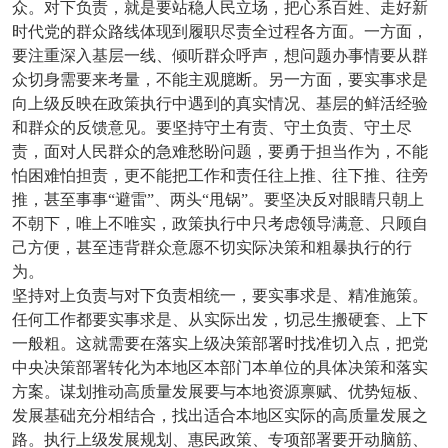
众。对下负责，就是要站稳人民立场，把心系百姓、走好新
时代党的群众路线体现到履职尽责全过程各方面。一方面，
要注重深入基层一线、倾听群众呼声，想问题办事情要从群
众切身需要来考量，不能主观臆断。另一方面，要实事求是
向上级反映在政策执行中遇到的真实情况、基层的鲜活经验
和群众的反馈意见。要坚持守土有责、守土负责、守土尽
责，面对人民群众的急难愁盼问题，要勇于担当作为，不能
怕困难怕担责，更不能把工作和责任往上推、往下推、往旁
推，甚至事事“避雷”、两头“甩锅”。要坚决反对眼睛只朝上
不朝下，唯上不唯实，政策执行中只考虑领导满意、只顾自
己方便，甚至违背群众意愿不切实际决策和粗暴执行的行
为。
坚持对上负责与对下负责相统一，要实事求是、精准施策。
任何工作都要实事求是、从实际出发，切忌生搬硬套、上下
一般粗。这就需要在落实上级决策部署时找准切入点，把党
中央决策部署转化为本地区本部门本单位的具体决策和落实
方案。谋划推动高质量发展要与本地资源禀赋、优势短板、
发展基础充分相结合，找出适合本地区实际的高质量发展之
路。执行上级发展规划、惠民政策、专项部署要开动脑筋、