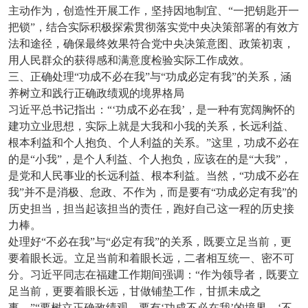
主动作为，创造性开展工作，坚持因地制宜、“一把钥匙开一
把锁”，结合实际积极探索贯彻落实党中央决策部署的有效方
法和途径，确保最终效果符合党中央决策意图、政策初衷，
用人民群众的获得感和满意度检验实际工作成效。
三、正确处理“功成不必在我”与“功成必定有我”的关系，涵
养树立和践行正确政绩观的境界格局
习近平总书记指出：“‘功成不必在我’，是一种有宽阔胸怀的
建功立业思想，实际上就是大我和小我的关系，长远利益、
根本利益和个人抱负、个人利益的关系。”这里，功成不必在
的是“小我”，是个人利益、个人抱负，应该在的是“大我”，
是党和人民事业的长远利益、根本利益。当然，“功成不必在
我”并不是消极、怠政、不作为，而是要有“功成必定有我”的
历史担当，担当起该担当的责任，跑好自己这一程的历史接
力棒。
处理好“不必在我”与“必定有我”的关系，既要立足当前，更
要着眼长远。立足当前和着眼长远，二者相互统一、密不可
分。习近平同志在福建工作期间强调：“作为领导者，既要立
足当前，更要着眼长远，甘做铺垫工作，甘抓未成之
事。”“要树立正确政绩观，要有‘功成不必在我’的境界，‘不