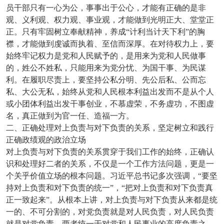
员干部只有一心为公，事事出于公心，才能有正确的是非
观、义利观、权力观、事业观，才能做到光明正大、堂堂正
正。只有牢固树立奉献精神，养成“计利当计天下利”的胸
襟，才能做到虔诚而执着、至信而深厚。在对待权力上，要
始终牢记权力是党和人民赋予的，是用来为党和人民做事
的，姓公不姓私，只能用来为党分忧、为国干事、为民谋
利。在履职尽责上，要坚持公私分明、先公后私、公而忘
私、大公无私，始终从党和人民根本利益出发而不是从个人
或小团体利益出发干事创业，不慕虚荣，不务虚功，不图虚
名，真正做到为官一任、造福一方。
二、正确处理对上负责与对下负责的关系，坚定树立和践行
正确政绩观的政治立场
对上负责与对下负责的关系贯穿于我们工作的始终，正确认
识和处理好二者的关系，不仅是一个工作方法问题，更是一
个关乎价值立场的根本问题。习近平总书记多次强调，“要坚
持对上负责和对下负责的统一”，“把对上负责和对下负责真
正一致起来”。从根本上讲，对上负责与对下负责从来都是统
一的、不可分割的，对党负责就是对人民负责，对人民负责
就是对党负责，两者统一于对党和人民事业的高度负责之