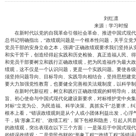
刘红凛
来源：学习时报
在新时代以党的自我革命引领社会革命、推进中国式现代
总书记明确指出，“政绩观问题是一个根本性问题，关乎立党
党员干部的安身立命之本，强调“正确政绩观要求我们坚持从
和实干苦干，创造经得起实践和历史检验、真正造福人民、得
和党员干部要树立和践行正确政绩观，把为民造福作为最大政
绩观，这不仅是一个认识问题，更是一个实践问题。要使各级
须坚持问题导向、目标导向、实践导向相结合，坚持思想建党
要大力加强党性教育，也要健全完善相关法规制度，以科学制
在新时代新征程，树立和践行正确政绩观的鲜明导向，就
旨、初心使命与中国式现代化建设新要求，对标维护党中央集
对标“立党为公、为民造福、科学决策、真抓实干”总要求，
根本上看，“错误政绩观则是从个人或小团体利益出发，心浮
干，搞‘形象工程’、‘政绩工程’，留下包袱和隐患，引起人民
的政绩观，突出表现在以下三个方面：一是落后于中国式现代
的错误政绩观；二是劳民伤财的“形象工程”“政绩工程”等错