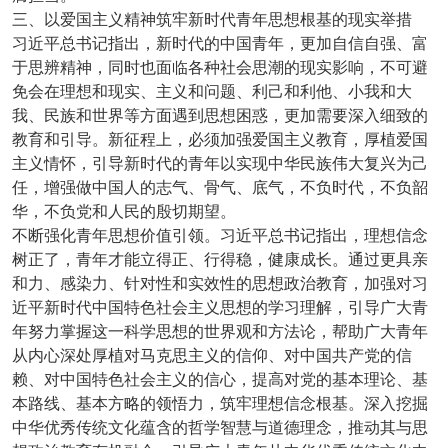
三、以爱国主义精神筑牢新时代青年思想根基的现实举措
习近平总书记指出，新时代的中国青年，更加自信自强、富
于思辨精神，同时也面临各种社会思潮的现实影响，不可避
免会在理想和现实、主义和问题、利己和利他、小我和大
我、民族和世界等方面遇到思想困惑，更加需要深入细致的
教育和引导。新征程上，必须加强爱国主义教育，厚植爱国
主义情怀，引导新时代的青年以实现中华民族伟大复兴为己
任，增强做中国人的志气、骨气、底气，不负时代，不负韶
华，不负党和人民的殷切期望。
不断强化青年思想价值引领。习近平总书记指出，理想信念
树正了，青年才能立得正、行得稳，健康成长。通过更具亲
和力、感染力、针对性和实效性的思想政治教育，加强对习
近平新时代中国特色社会主义思想的学习理解，引导广大青
年努力掌握这一科学思想的世界观和方法论，帮助广大青年
从内心深处厚植对马克思主义的信仰、对中国共产党的信
赖、对中国特色社会主义的信心，提高对党的基本理论、基
本路线、基本方略的领悟力，筑牢理想信念根基。深入挖掘
中华优秀传统文化蕴含的哲学智慧与道德理念，推动其与思