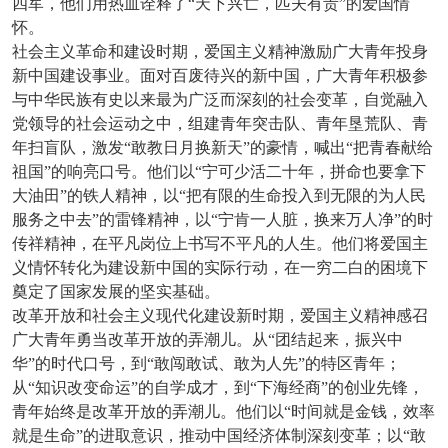
四军，他们用热血诠释了“天下兴亡，匹夫有责”的爱国情
怀。
社会主义革命和建设时期，爱国主义精神激励广大青年投身
新中国建设事业。面对百废待兴的新中国，广大青年积极参
与中华民族有史以来最为广泛而深刻的社会变革，自觉融入
党领导的社会运动之中，组建青年突击队、青年垦荒队、青
年扫盲队，激发“敢教日月换新天”的豪情，喊出“把青春献给
祖国”的响亮口号。他们以“宁可少活二十年，拼命也要拿下
大油田”的铁人精神，以“把有限的生命投入到无限的为人民
服务之中去”的雷锋精神，以“宁肯一人脏，换来万人净”的时
传祥精神，在平凡岗位上书写不平凡的人生。他们将爱国主
义情怀转化为建设新中国的实际行动，在一穷二白的困境下
奠定了国家发展的坚实基础。
改革开放和社会主义现代化建设新时期，爱国主义精神感召
广大青年勇当改革开放的弄潮儿。从“团结起来，振兴中
华”的时代口号，到“敢闯敢试、敢为人先”的特区青年；
从“知识改变命运”的自学成才，到“下海经商”的创业先锋，
青年始终是改革开放的弄潮儿。他们以“时间就是金钱，效率
就是生命”的进取意识，推动中国经济体制深刻变革；以“敢