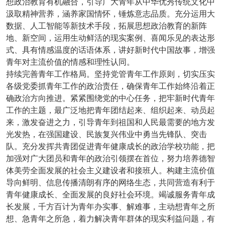
想政治教育有机融合，引导广大青年从中华优秀传统文化中
汲取精神营养，涵养家国情怀，锤炼意志品质。充分运用大
数据、人工智能等新技术手段，拓展思想政治教育的新阵
地、新空间，运用生动鲜活的现实案例、喜闻乐见的表达形
式、具有情感温度的话语体系，讲好新时代中国故事，增强
青年对主流价值的情感和理性认同。
持续完善青年工作格局。坚持党管青年工作原则，切实压实
各级党委抓青年工作的政治责任，确保青年工作始终沿着正
确政治方向推进。紧紧围绕党的中心任务，把牢新时代青年
工作的主题，最广泛地把青年团结起来、组织起来、动员起
来，激发奋进之力，引导青年到祖国和人民最需要的地方发
光发热，在强国建设、民族复兴伟业中勇当先锋队、突击
队。充分发挥共青团促进青年健康成长的政治学校功能，把
加强对广大团员和青年的政治引领摆在首位，努力培养德智
体美劳全面发展的社会主义建设者和接班人。构建主流价值
导向鲜明、信息传播清朗有序的网络生态，共同营造有利于
青年健康成长、全面发展的良好社会环境。竭诚服务青年成
长发展，千方百计为青年办实事、解难事，主动想青年之所
想、急青年之所急，着力解决青年群体的现实利益问题，有