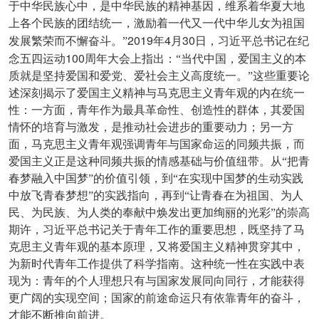
于中华民族心中，是中华民族的精神基因，维系着华夏大地
上各个民族的团结统一，激励着一代又一代中华儿女为祖国
2019
4
30
发展繁荣而不懈奋斗。”
年
月
日，习近平总书记在纪
100
念五四运动
周年大会上指出：“当代中国，爱国主义的本
质就是坚持爱国和爱党、爱社会主义高度统一。”这些重要论
述深刻揭示了爱国主义精神与马克思主义青年观的内在统一
性：一方面，青年作为最具革命性、创造性的群体，其爱国
情怀的培育与激发，是推动社会进步的重要动力；另一方
面，马克思主义青年观强调青年与国家命运的同频共振，而
爱国主义正是这种同频共振的情感基础与价值纽带。从“把青
春梦融入中国梦”的价值引领，到“在实现中国梦的生动实践
中放飞青春梦想”的实践指向，再到“让青春在为祖国、为人
民、为民族、为人类的奉献中焕发出更加绚丽的光彩”的崇高
期许，习近平总书记关于青年工作的重要思想，既坚持了马
克思主义青年观的基本原理，又将爱国主义精神贯穿其中，
为新时代青年工作提供了科学指南。这种统一性在实践中表
现为：青年的个人理想只有与国家发展同向同行，才能获得
更广阔的实现空间；国家的前途命运只有依靠青年的奋斗，
才能不断推向前进。