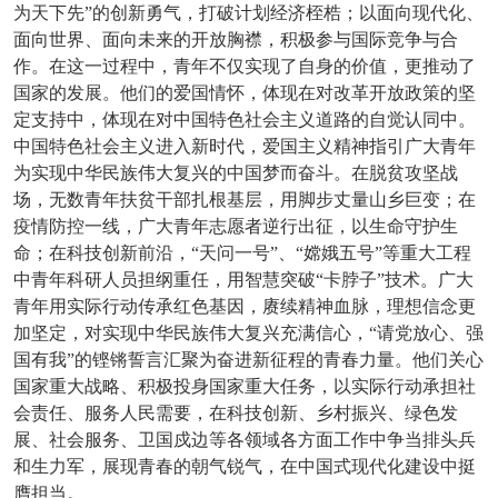
为天下先”的创新勇气，打破计划经济桎梏；以面向现代化、
面向世界、面向未来的开放胸襟，积极参与国际竞争与合
作。在这一过程中，青年不仅实现了自身的价值，更推动了
国家的发展。他们的爱国情怀，体现在对改革开放政策的坚
定支持中，体现在对中国特色社会主义道路的自觉认同中。
中国特色社会主义进入新时代，爱国主义精神指引广大青年
为实现中华民族伟大复兴的中国梦而奋斗。在脱贫攻坚战
场，无数青年扶贫干部扎根基层，用脚步丈量山乡巨变；在
疫情防控一线，广大青年志愿者逆行出征，以生命守护生
命；在科技创新前沿，“天问一号”、“嫦娥五号”等重大工程
中青年科研人员担纲重任，用智慧突破“卡脖子”技术。广大
青年用实际行动传承红色基因，赓续精神血脉，理想信念更
加坚定，对实现中华民族伟大复兴充满信心，“请党放心、强
国有我”的铿锵誓言汇聚为奋进新征程的青春力量。他们关心
国家重大战略、积极投身国家重大任务，以实际行动承担社
会责任、服务人民需要，在科技创新、乡村振兴、绿色发
展、社会服务、卫国戍边等各领域各方面工作中争当排头兵
和生力军，展现青春的朝气锐气，在中国式现代化建设中挺
膺担当。