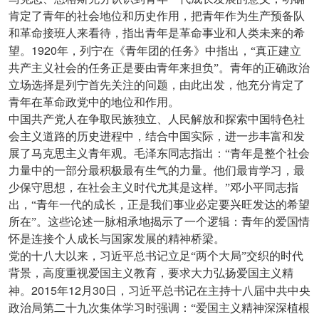
肯定了青年的社会地位和历史作用，把青年作为生产预备队
和革命接班人来看待，指出青年是革命事业和人类未来的希
1920
望。
年，列宁在《青年团的任务》中指出，“真正建立
共产主义社会的任务正是要由青年来担负”。青年的正确政治
立场选择是列宁首先关注的问题，由此出发，他充分肯定了
青年在革命政党中的地位和作用。
中国共产党人在争取民族独立、人民解放和探索中国特色社
会主义道路的历史进程中，结合中国实际，进一步丰富和发
展了马克思主义青年观。毛泽东同志指出：“青年是整个社会
力量中的一部分最积极最有生气的力量。他们最肯学习，最
少保守思想，在社会主义时代尤其是这样。”邓小平同志指
出，“青年一代的成长，正是我们事业必定要兴旺发达的希望
所在”。这些论述一脉相承地揭示了一个逻辑：青年的爱国情
怀是连接个人成长与国家发展的精神桥梁。
党的十八大以来，习近平总书记立足“两个大局”交织的时代
背景，高度重视爱国主义教育，要求大力弘扬爱国主义精
2015
12
30
神。
年
月
日，习近平总书记在主持十八届中共中央
政治局第二十九次集体学习时强调：“爱国主义精神深深植根