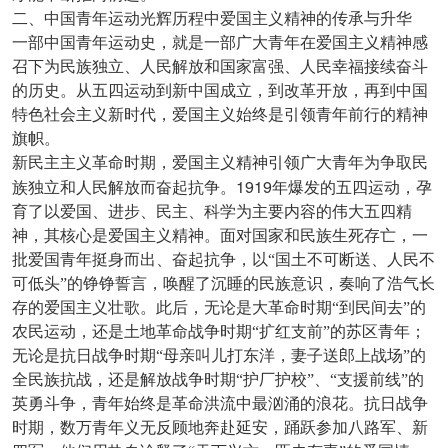
二、中国青年运动光辉历程中爱国主义精神的传承与升华
一部中国青年运动史，就是一部广大青年在爱国主义精神感
召下为民族独立、人民解放和国家富强、人民幸福接续奋斗
的历史。从五四运动到新中国成立，到改革开放，再到中国
特色社会主义新时代，爱国主义始终是引领青年前行的精神
旗帜。
新民主主义革命时期，爱国主义精神引领广大青年为争取民
1919
族独立和人民解放而奋起抗争。
年爆发的五四运动，孕
育了以爱国、进步、民主、科学为主要内容的伟大五四精
神，其核心是爱国主义精神。面对国家和民族生死存亡，一
批爱国青年挺身而出、奋起抗争，以“国土不可断送、人民不
可低头”的铮铮誓言，唤醒了沉睡的民族意识，奏响了浩气长
存的爱国主义壮歌。此后，无论是大革命时期“到民间去”的
农民运动，还是土地革命战争时期“扩红支前”的苏区青年；
无论是抗日战争时期“母亲叫儿打东洋，妻子送郎上战场”的
全民族抗战，还是解放战争时期“护厂护校”、“支援前线”的
英勇斗争，青年始终是革命洪流中最汹涌的浪花。抗日战争
时期，数万青年义无反顾地奔赴延安，踊跃参加八路军、新