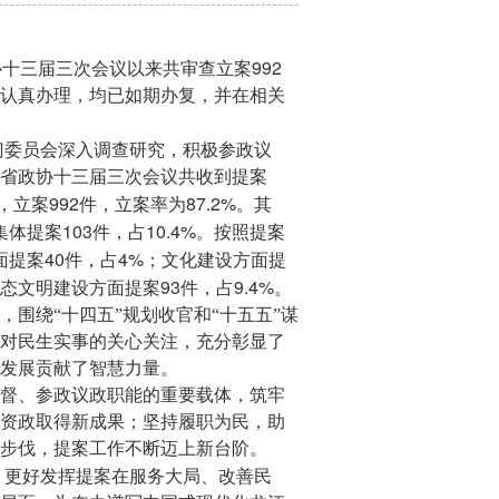
992
协十三届三次会议以来共审查立案
认真办理，均已如期办复，并在相关
门委员会深入调查研究，积极参政议
省政协十三届三次会议共收到提案
992
87.2%
，立案
件，立案率为
。其
103
10.4%
集体提案
件，占
。按照提案
40
4%
面提案
件，占
；文化建设方面提
93
9.4%
态文明建设方面提案
件，占
。
围绕“十四五”规划收官和“十五五”谋
对民生实事的关心关注，充分彰显了
发展贡献了智慧力量。
督、参政议政职能的重要载体，筑牢
资政取得新成果；坚持履职为民，助
步伐，提案工作不断迈上新台阶。
，更好发挥提案在服务大局、改善民