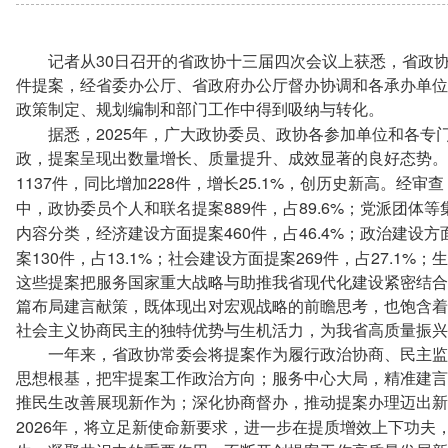
30
记者从
日召开的省政协十三届四次会议上获悉，省政
件提案，经省委办公厅、省政府办公厅督办协调和各承办单位
政策制定、规划编制和部门工作中得到吸纳与转化。
2025
据悉，
年，广大政协委员、政协各参加单位和各专
政，提案呈现出数量增长、质量提升、成效显著的良好态势。
1137
228
25.1%
件，同比增加
件，增长
，创历史新高。经审查
889
89.6%
中，政协委员个人和联名提案
件，占
；党派团体等
460
46.4%
内容分类，经济建设方面提案
件，占
；政治建设方
130
13.1%
269
27.1%
案
件，占
；社会建设方面提案
件，占
；生
这些提案把服务国家重大战略与助推我省现代化建设紧密结合，
篇布局建言献策，既体现出对宏观战略的前瞻思考，也饱含着
社会主义协商民主的独特优势与生机活力，为我省高质量振兴
一年来，省政协常委会将提案作为履行政治协商、民主监
思想根基，把牢提案工作政治方向；服务中心大局，精准建言
推民生改善展现新作为；深化协商督办，推动提案办理迈出新
2026
年，将立足新使命新要求，进一步在提质增效上下功夫