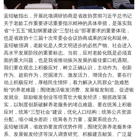
蓝绍敏指出，开展此项调研协商是省政协贯彻习近平总书记
关于老龄工作重要讲话重要指示精神的具体举措，是落实我
省“十五五”规划纲要建设“三型社会”部署要求的重要体现，
也是省政协十三届十次常委会会议协商成果的深化和延伸。
蓝绍敏强调，老龄化是人类文明进步的必然产物、社会进入
高水平发展阶段的重要标志。当前，应对老龄化既是必须直
面的重大问题，也是我省推动振兴发展的最佳窗口机遇期。
我们要在观念上积极应对，树立正确认识，主动作为、创新
作为、超前作为，挖掘潜力、激发活力、增强合力。要在行
动上积极应对，厚植民生情怀，着力解决人民群众“急难愁
盼”的养老难题；围绕激活银发消费、发展银发制造、促进银
发就业、鼓励银发创业等培育壮大银发经济；狠抓政策落
实，以制度创新破解养老服务的堵点难题。要在统筹上积极
应对，统筹“三型社会”建设，优化人口结构；统筹公共资源
分配，缩小城乡差距；统筹各方力量，凝聚系统合力。
蓝绍敏强调，省政协要发挥优势作用，围绕完善养老服务体
系、发展银发经济等深入调查研究、积极建言献策、广泛凝