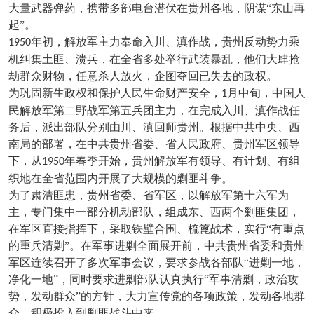
大量武器弹药，携带多部电台潜伏在贵州各地，阴谋“东山再
起”。
年初，解放军主力奉命入川、滇作战，贵州反动势力乘
1950
机纠集土匪、溃兵，在全省多处举行武装暴乱，他们大肆抢
劫群众财物，任意杀人放火，企图夺回已失去的政权。
为巩固新生政权和保护人民生命财产安全，
月中旬，中国人
1
民解放军第二野战军第五兵团主力，在完成入川、滇作战任
务后，派出部队分别由川、滇回师贵州。根据中共中央、西
南局的部署，在中共贵州省委、省人民政府、贵州军区领导
下，从
年春季开始，贵州解放军有领导、有计划、有组
1950
织地在全省范围内开展了大规模的剿匪斗争。
为了肃清匪患，贵州省委、省军区，以解放军第十六军为
主，专门集中一部分机动部队，组成东、西两个剿匪集团，
在军区直接指挥下，采取铁壁合围、梳篦战术，实行
“有重点
的重兵清剿”。在军事进剿全面展开前，中共贵州省委和贵州
军区连续召开了多次军事会议，要求参战各部队“进剿一地，
净化一地”，同时要求进剿部队认真执行“军事清剿，政治攻
势，发动群众”的方针，大力宣传党的各项政策，发动各地群
众，积极投入到剿匪战斗中来。