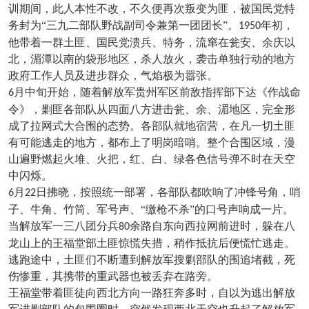
训期间，此人本性不改，不久便再次叛变为匪，被国民党特
务封为“三九二部队野战副司令兼第一团团长”。
年初，
1950
他带着一群土匪、国民党溃兵、特务，流窜在瓮安、余庆以
北，湄潭以南的袋形地区，杀人放火，袭击单独行动的地方
政府工作人员及进步群众，气焰极为嚣张。
月中旬开始，随着解放军贵州军区前敌指挥部下达《作战命
6
令》，剿匪各部队从四面八方进击瓮、余、湄地区，完全形
成了拉网式大合围的态势。各部队就地宿营，在凡一切土匪
有可能逃走的地方，都布上了明岗暗哨。整个合围区域，漫
山遍野燃起火堆、火把，红、白、绿各色信号弹不时在天空
中闪烁。
月
日拂晓，按照统一部署，各部队都吹响了冲锋号角，哨
6
22
子、牛角、竹筒、军号声、“缴枪不杀”的口号声响成一片。
当解放军一三八团分兵
余路自东向西拉网前进时，躲在八
80
龙山上的王福堂部土匪惊慌失措，稍作抵抗后便慌忙逃走。
逃跑途中，土匪们不断遭到解放军搜剿部队的围追堵截，死
伤惨重，其携带的重武器也被丢弃在路旁。
王福堂带着匪徒向西北方向一路狂奔多时，自以为逃出解放