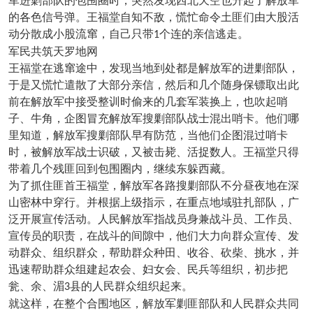
军进剿部队的包围圈时，突然发现西北天空也升起了解放军
的各色信号弹。王福堂自知不敌，慌忙命令土匪们由大股活
动分散成小股流窜，自己只带
个连的亲信逃走。
1
军民共筑天罗地网
王福堂在逃窜途中，发现当地到处都是解放军的进剿部队，
于是又慌忙遣散了大部分亲信，然后和几个随身保镖取出此
前在解放军中接受整训时偷来的几套军装换上，也吹起哨
子、牛角，企图冒充解放军搜剿部队战士混出哨卡。他们哪
里知道，解放军搜剿部队早有防范，当他们企图混过哨卡
时，被解放军战士识破，又被击毙、活捉数人。王福堂只得
带着几个残匪回到包围圈内，继续东躲西藏。
为了抓住匪首王福堂，解放军各路搜剿部队不分昼夜地在深
山密林中穿行。并根据上级指示，在重点地域驻扎部队，广
泛开展宣传活动。人民解放军指战员身兼战斗员、工作员、
宣传员的职责，在战斗的间隙中，他们大力向群众宣传、发
动群众、组织群众，帮助群众种田、收谷、砍柴、挑水，并
迅速帮助群众组建起农会、妇女会、民兵等组织，初步把
瓮、余、湄
县的人民群众组织起来。
3
就这样，在整个合围地区，解放军剿匪部队和人民群众共同