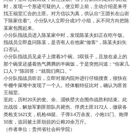
时，发现一个形迹可疑的人，便立即上前，主动介绍是来寻
找王福堂汇合的土匪。对方信以为真，供认出“王团长在山岩
下陈家住着”。小分队
人立即分成
个小组，从不同方向把陈
9
3
某家包围起来。
小分队指战员进入陈某家中时，发现陈某夫妇正在吃午饭。
指战员立即盘问陈某，是否有人在他家
“做客”，陈某夫妇矢
口否认。
小分队指战员见桌子上摆着
个碗、
双筷子，且放在桌上的
3
3
那个碗里还盛着热气腾腾的半碗饭，于是突然问道：“你家几
口人？”陈回答：“就我们两口。”
小分队指战员听后，立即对屋内院外进行仔细搜查，很快在
牛棚牛屎堆中发现了一个人。经体貌特征比对，确认为匪首
王福堂。
至此，历时
天的瓮、余、湄铁壁大合围作战胜利结束。此
20
次战役，解放军剿匪部队共毙伤、俘虏土匪
人，缴获各
3172
类枪支
支，机枪
挺、子弹
万余发、小炮
门、炮弹
1621
48
3.4
11
发，追回被土匪劫掠的公粮
余万斤。
10
20
（作者单位：贵州省社会科学院）