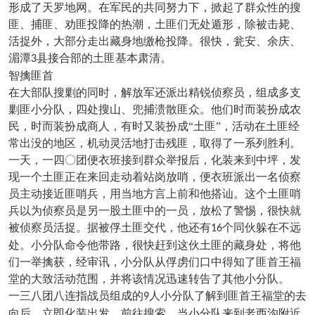
形成了天罗地网。在军民的共同努力下，掀起了群众性的搜
匪、捕匪、劝匪投降的热潮，土匪们无处遁形，除被击毙、
活捉外，大部分走出藏身地缴枪投降。很快，瓮安、余庆、
湄潭
县接合部的土匪基本肃清。
3
智擒匪首
在大部队搜剿的同时，解放军还派出精锐侦察员，组成多支
剿匪小分队，四处搜山、兜捕溃散匪众。他们时而装扮成农
民，时而装扮成商人，有时又装扮成
“土匪”，活动在土匪经
常出没的地区，机动灵活地打击残匪，取得了一系列胜利。
一天，一四〇团便衣班接到群众举报后，化装来到中坪，发
现一个土匪正在来回走动着站岗放哨，便衣班派出一名侦察
员主动接近匪哨兵，用当地方言上前和他搭讪。这个土匪哨
兵以为侦察员是另一股土匪中的一员，放松了警惕，很快就
被侦察员活捉。据被俘土匪交代，他还有
个同伙躲在不远
16
处。小分队命令他带路，很快赶到这伙土匪的藏身处，将他
们一举擒获，经审讯，小分队从俘虏们口中得知了匪首王福
堂的大致活动范围，并将该情况迅速转告了其他小分队。
一三八团八连指战员组成的
人小分队了解到匪首王福堂的去
9
向后，立即化装出发，前往搜索。当小分队来到老西沟附近