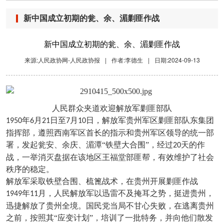
新中国成立初期的瓮、余、湄剿匪作战
新中国成立初期的瓮、余、湄剿匪作战
来源:人民政协网-人民政协报
|
作者:李德生
|
日期:2024-09-13
人民群众夹道欢迎解放军剿匪部队
年
月
日至
月
日，解放军贵州军区剿匪部队东集团
1950
6
21
7
10
指挥部，遵照西南军区首长的指示和贵州军区领导的统一部
署，发起瓮安、余庆、湄潭“铁壁大合围”，经过
天的作
20
战，一举消灭盘据在该地区王福堂部匪帮，有效维护了社会
秩序的稳定。
解放军采取铁壁合围、梳篦战术，在贵州开展剿匪作战
年
月，人民解放军以迅雷不及掩耳之势，挺进贵州，
1949
11
迅捷解放了贵州全境。国民党当局不甘心失败，在逃离贵州
之前，按照其“应变计划”，培训了一批特务，并向他们散发