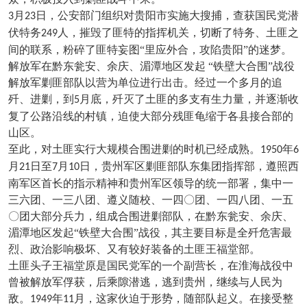
月
日，公安部门组织对贵阳市实施大搜捕，查获国民党潜
3
23
伏特务
人，摧毁了匪特的指挥机关，切断了特务、土匪之
249
间的联系，粉碎了匪特妄图“里应外合，攻陷贵阳”的迷梦。
解放军在黔东瓮安、余庆、湄潭地区发起
“铁壁大合围”战役
解放军剿匪部队以营为单位进行出击。经过一个多月的追
歼、进剿，到
月底，歼灭了土匪的多支有生力量，并逐渐收
5
复了公路沿线的村镇，迫使大部分残匪龟缩于各县接合部的
山区。
至此，对土匪实行大规模合围进剿的时机已经成熟。
年
1950
6
月
日至
月
日，贵州军区剿匪部队东集团指挥部，遵照西
21
7
10
南军区首长的指示精神和贵州军区领导的统一部署，集中一
三六团、一三八团、遵义随校、一四〇团、一四八团、一五
〇团大部分兵力，组成合围进剿部队，在黔东瓮安、余庆、
湄潭地区发起“铁壁大合围”战役，其主要目标是全歼危害最
烈、政治影响极坏、又有较好装备的土匪王福堂部。
土匪头子王福堂原是国民党军的一个副营长，在淮海战役中
曾被解放军俘获，后乘隙潜逃，逃到贵州，继续与人民为
敌。
年
月，这家伙迫于形势，随部队起义。在接受整
1949
11