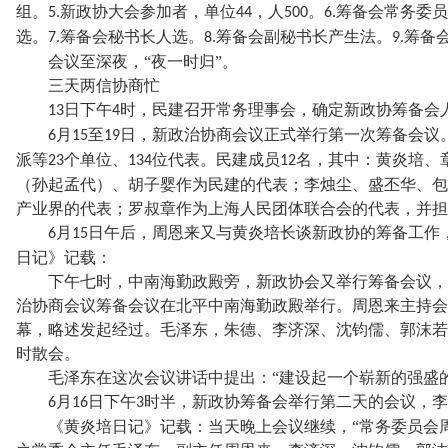
组。
新政协大会参加者，单位
，人
。
筹备会常务委员
5.
44
500
6.
选。
筹备会秘书长人选。
筹备会副秘书长产生法。
筹备
7.
8.
9.
会议至深夜，
“夜一时归”。
三天两信协商忙
日下午
时，民建召开常务理事会，确定新政协筹备会
13
4
月
至
日，新政治协商会议正式举行第一次筹备会议
6
15
19
派等
个单位、
位代表。民建成员
名，其中：黄炎培、
23
134
12
（孙起孟代）、胡子婴作为民建的代表；李烛尘、盛丕华、包
产业界的代表；罗叔章作为上海人民团体联合会的代表，并担
月
日午后，周恩来又与黄炎培长谈新政协的筹备工作
6
15
日记》记载：
下午七时，中南海勤政殿旁，新政协会又举行筹备会议，
治协商会议筹备会议在北平中南海勤政殿举行。周恩来主持会
幕，略述发起经过。毛泽东，朱德、李济深、沈钧儒、郭沫若
时散会。
毛泽东在这次会议讲话中提出：
“建设起一个崭新的强盛
月
日下午
时半，新政协筹备会举行第二天的会议，李
6
16
3
《黄炎培日记》记载：当天晚上会议继续，
“常务委员会