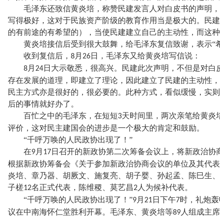
毛泽东还致信黄炎培，称赞民建发言人对白皮书的声明，
写得极好，这对于民族资产阶级的教育作用当是极大的。民建
的有前途的有希望的），当使民建建立自己的主动性，而这种
黄炎培接信后受到很大鼓舞，给毛泽东复信致谢，表示
“
收到复信后，
月
日，毛泽东又给黄炎培写信说：
8
26
月
日大示敬悉，很高兴。民建此次声明，不但是对白
8
24
存在发展的道理，即建立了理论，因此建立了民建的主动性，
民主方式亦是很好的，很必要的。此种方式，看似缓慢，实则
后的事情就好办了。
百忙之中的毛泽东，在短短
天时间里，两次亲笔给黄炎
3
评价，这对民主建国会的进步是一个极大的肯定和鼓励。
“千呼万唤的人民政协出现了！”
在
月
日召开的新政协第二次筹备会议上，将新政治协
9
17
根据新政协筹备会《关于参加新政治协商会议的单位及其代表
炎培、章乃器、胡厥文、施复亮、胡子婴、孙起孟、陈巳生、
子槎
名正式代表，陈维稷、莫艺昌
人为候补代表。
12
2
“千呼万唤的人民政协出现了！”
月
日下午
时，礼炮轰
9
21
7
议在中南海怀仁堂胜利开幕。毛泽东、黄炎培等
人组成主席
89