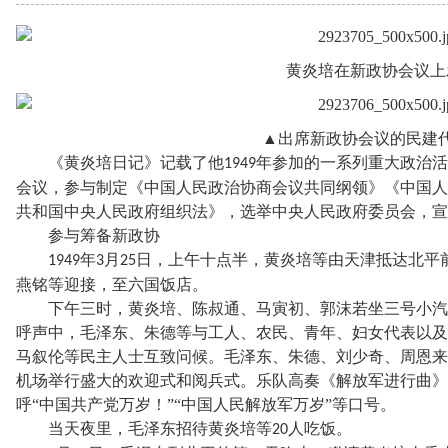
黄炎培在新政协会议上
▲出席新政协会议的民建
《黄炎培日记》记载了他
年参加的一系列重大政治活
1949
会议，参与制定《中国人民政治协商会议共同纲领》《中国人
共和国中央人民政府组织法》，选举中央人民政府委员会，宣
参与筹备新政协
年
月
日，上午十点半，黄炎培等由天津抵达北平
1949
3
25
燕铭等迎接，至六国饭店。
下午三时，黄炎培、陈叔通、马寅初、郭沫若坐三号小汽
呼声中，毛泽东、朱德等与工人、农民、青年、妇女代表以及
马叙伦等民主人士互致问候。毛泽东、朱德、刘少奇、周恩来
机场举行盛大的欢迎式和阅兵式。乐队高奏《解放军进行曲》
呼
“中国共产党万岁！”“中国人民解放军万岁”等口号。
当天夜里，毛泽东招待黄炎培等
人吃饭。
20