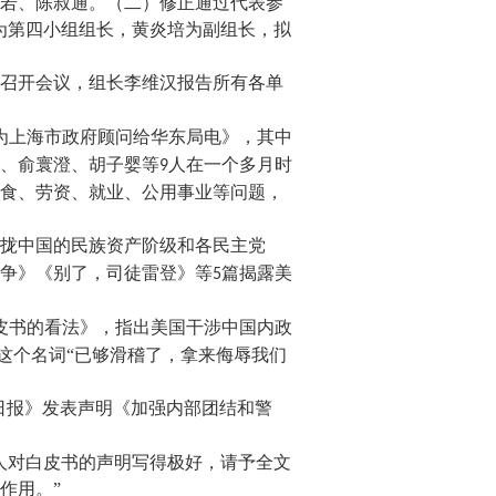
若、陈叔通。（二）修正通过代表参
为第四小组组长，黄炎培为副组长，拟
召开会议，组长李维汉报告所有各单
为上海市政府顾问给华东局电》，其中
、俞寰澄、胡子婴等
人在一个多月时
9
食、劳资、就业、公用事业等问题，
拢中国的民族资产阶级和各民主党
争》《别了，司徒雷登》等
篇揭露美
5
皮书的看法》，指出美国干涉中国内政
”这个名词“已够滑稽了，拿来侮辱我们
日报》发表声明《加强内部团结和警
人对白皮书的声明写得极好，请予全文
作用。”