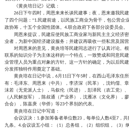
《黄炎培日记》记载：
日下午四时，周恩来来长谈民建事；夜，恩来邀我民建
26
了四个问题：“
民建前途，以民族工商业为骨干，包公营企
1.
政协筹，十五个全国性团体。
联合政府下各部分设委员会。
4.
周恩来提议，民建应使民族工商业家与新民主主义经济密
业者，为新中国经济建设服务；并建议再吸收一些私营及国营
对周恩来的意见，黄炎培等民建同志进行了认真讨论。根
联系的知识分子为主体这样的一个特点，一致赞成和同意民建
业管理人员为重点对象的方针。这一方针的确定，为以后民建
分发挥独特作用奠定了基础。
黄炎培在日记中说，
月
日下午
时，在西山毛泽东住所
6
11
5
有：毛泽东、周恩来（中共），李济深（民革），沈钧儒、章
沫若（无党派人士），马叙伦（民进），彭泽民（农工党）、
（人民解放军），陈叔通（产业界），沈雁冰（文化界），廖
合会），陈嘉庚（华侨）等
个界别的代表。
23
黄炎培在日记中写道：
会议议决：
参加筹备者单位数
，每单位人数
至
，共
1.
23
4
7
九条。
会议设五小组：（
）总务组，（
）组织组，（
）
4.
1
2
3