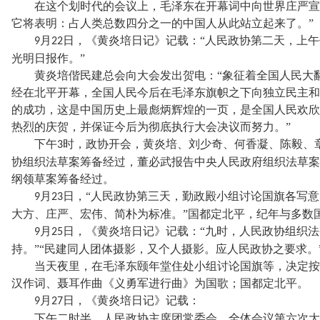
在这个划时代的会议上，毛泽东在开幕词中向世界庄严宣
它将表明：占人类总数四分之一的中国人从此站立起来了。”
月
日，《黄炎培日记》记载：“人民政协第二天，上
9
22
光明日报作。”
黄炎培偕民建总会向大会发出贺电：
“象征着全国人民大
经在北平开幕，全国人民今后在毛泽东旗帜之下向独立民主和
的成功，这是中国历史上最彪炳辉煌的一页，是全国人民欢欣
热烈的庆贺，并保证今后为彻底执行大会决议而努力。”
下午
时，政协开会，黄炎培、刘少奇、何香凝、陈毅、
3
协组织法草案筹备经过，董必武报告中央人民政府组织法草案
纲领草案筹备经过。
月
日，“人民政协第三天，勤政殿小组讨论国旗各写意
9
23
大方、庄严、宏伟、简朴为标准。”国都定北平，纪年与多数
月
日，《黄炎培日记》记载：“九时，人民政协组织
9
25
持。”“民建同人团体摄影，又个人摄影。应人民政协之要求。
当天夜里，在毛泽东颐年堂住处小组讨论国旗等，决定按
汉作词、聂耳作曲《义勇军进行曲》为国歌；国都定北平。
月
日，《黄炎培日记》记载：
9
27
下午二时半，人民政协主席团常委会。全体会议第六次大