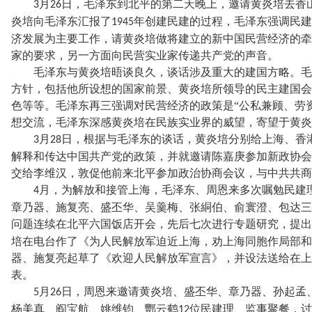
月
日，毛泽东到北平的第二天晚上，邀请黄炎培去香
3
26
炎培向毛泽东汇报了
年创建民建的过程，毛泽东强调民建
1945
济发展为主要工作，请黄炎培做将建立的新中国民营经济的牵
家的要求，另一方面向民营实业家传递共产党的声音。
毛泽东与黄炎培晤谈良久，谈话涉及重大的建国方略。毛
方针，包括他所设想的国家前景、黄炎培所领导的民主建国会
色等等。毛泽东再三强调对民营经济的政策是
“公私兼顾、劳
想交流，毛泽东深感黄炎培在民族实业界的威望，寄望于黄炎
月
日，根据与毛泽东的谈话，黄炎培分别给上海、香
3
28
解释和传达中国共产党的政策，并就邀请陈嘉庚参加新政协会
交给李维汉，敦促他前来北平参加政治协商会议，与中共共商
月，为解放和接管上海，毛泽东、周恩来多次嘱勉民建
4
章乃器、施复亮、盛丕华、吴羹梅、张絧伯、俞寰澄、包达三
问题连续在北平六国饭店开会，先后七次进行专题研究，提出
培在电台作了《为人民解放军迫近上海，劝上海同胞作局部和
器、施复亮起草了《欢迎人民解放军宣言》，并设法送给在上
表。
月
日，周恩来邀请黄炎培、盛丕华、章乃器、孙起孟
5
26
杨美真、阎宝航、姚维钧、酆云鹤
位民建理、监事聚餐，讨
12