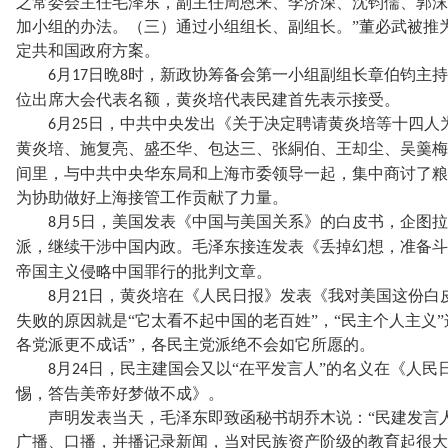
之常委会主任毛泽东，副主任周恩来、李济深、沈钧儒、郭沫
加小组的办法。（三）通过小组组长、副组长。”董必武被推
定共和国政府方案。
月
日晩
时，新政协筹备会第一小组副组长章伯钧主持
6
17
8
位出席大会代表名额，黄炎培代表民建首先表示接受。
月
日，中共中央发出《关于决定聘请黄炎培等十四人
6
25
黄炎培、施复亮、盛丕华、包达三、张絧伯、王却尘、吴羹梅
间里，与中共中央华东局和上海市委领导一起，集中商讨了粮
为协助做好上海接管工作贡献了力量。
月
日，美国发表《中国与美国关系》的白皮书，企图拉
8
5
派，继续干涉中国内政。毛泽东接连发表《丢掉幻想，准备斗
帝国主义侵略中国罪行的批判文章。
月
日，黄炎培在《人民日报》发表《我对美国这份白
8
21
失败的原因就是“它太看不起中国的老百姓”，“民主个人主义
各党派更不成话”，各民主党派绝不会如它所愿的。
月
日，民主建国会又以“在平发言人”的名义在《人民
8
24
惕，答告美帝好梦做不成》。
声明发表当天，毛泽东即致函秘书胡乔木说：
“民建发言
广播、口播，并播记录新闻，当对民族资产阶级的教育起很大