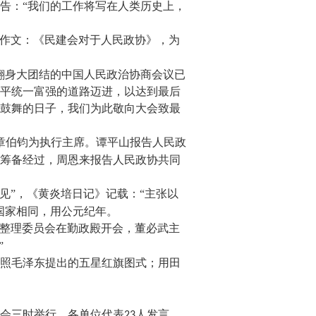
告：
“我们的工作将写在人类历史上，
午作文：《民建会对于人民政协》，为
翻身大团结的中国人民政治协商会议已
平统一富强的道路迈进，以达到最后
鼓舞的日子，我们为此敬向大会致最
章伯钧为执行主席。谭平山报告人民政
筹备经过，周恩来报告人民政协共同
见”，《黄炎培日记》记载：“主张以
国家相同，用公元纪年。
法整理委员会在勤政殿开会，董必武主
”
照毛泽东提出的五星红旗图式；用田
会三时举行，各单位代表
人发言，
23