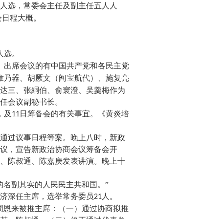
人选，常委会主任及副主任五人人
会日程大概。
人选。
。出席会议的有中国共产党和各民主党
章乃器、胡厥文（阎宝航代）、施复亮
达三、张絧伯、俞寰澄、吴羹梅作为
任会议副秘书长。
，及
日筹备会的有关事宜。《黄炎培
11
通过议事日程等案。晚上八时，新政
议，宣告新政治协商会议筹备会开
、陈叔通、陈嘉庚发表讲演。晚上十
的名副其实的人民民主共和国。”
济深任主席，选举常务委员
人。
21
周恩来被推主席：（一）通过协商拟推