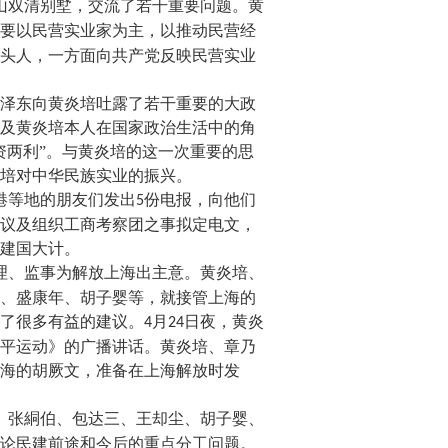
山双清别墅，交流了若干重要问题。黄
要以民营实业家为主，以推动民营经
头人，一方面向共产党反映民营实业
泽东向黄炎培吐露了若干重要的大政
及黄炎培本人在国家政治生活中的角
资两利”。与黄炎培的这一次重要的思
培对中华民族实业的振兴。
港等地的朋友们发出
份电报，向他们
5
议及组织工商考察团之事拟定电文，
建国大计。
理、监事为解放上海出主意。黄炎培、
、盛康年、胡子婴等，就接管上海的
了很多有益的建议。
月
日夜，黄炎
4
24
平运动》的广播讲话。黄炎培、章乃
海的胡厥文，准备在上海解放时发
、张絧伯、包达三、王却尘、胡子婴、
论民建前途和今后的重点分工问题。