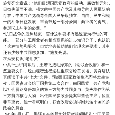
施复亮文章说：“他们目观国民党政府的反动、腐败和无能，
日益失望而不满。强大的中国共产党及其领导的人民军队的
存在，中国共产党领导全国人民争取独立、自由、民主和统
一的斗争日益发展，重新鼓起一部分爱国工商业者的勇气，
参加民主斗争的必要。”
“抗日战争的胜利结束，更使这种要求有迅速变为行动的可
能。一部分与工商业者有相当联系的进步知识分子，也认识
了这种情势和要求，自觉地去帮助他们实现这种要求，其中
还有少数中共同志参加。”施复亮说。
在延安初识“老朋友”
中共“七大”闭幕后，王若飞把毛泽东的《论联合政府》和一
些重要文件，经由秘密途径送往重庆交给黄炎培。黄炎培认
真阅读了中共“七大”文件，预感到国家政治生态即将发生转
变，国民参政会始于国共第二次合作，由国民党、共产党和
以社会贤达身份加入的第三方势力共同参与。黄炎培作为第
三方势力核心人物，出任国民参政会提案审查会主席，位置
非常重要。他一看就明白，联合政府必须得回到这个国民参
政会的舞台。
1945
年6月15日，毛泽东在答新华社记者提问时说：“国民党