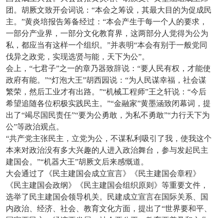
团。胡厥文致开会词说：“本会之筹设，其最大目的为促成民
主。”黄炎培报告筹备经过：“本会产生于每一个人的要求，
一部分产业界，一部分文化教育界，这两部分人觉得为公为
私，都应当有这样一个组织。”并表明“本会有别于一般党同
伐异之政党，实现选贤与能，天下为公”。
会上，“七君子”之一的章乃器致辞说：“要人民有权，才能使
政府有能。”“灯泡大王”胡西园说：“为人民谋幸福，社会谋
繁荣，然后工业才有出路。”“机械工程师”王之轩说：“今后
希望追随各位积极实践民主。”“金融家”黄墨涵致闭幕词，提
出了“竭尽国民责任”“要为公勇敢，为私不勇敢”“力行天下为
公”等政治观点。
“共产党主张民主，立党为公，不谋私利吸引了我，使我这个
本来对政治没有多大兴趣的人进入政治舞台，参与发起民主
建国会。”“机器大王”胡厥文后来感慨道。
大会通过了《民主建国会成立宣言》《民主建国会章程》
《民主建国会政纲》《民主建国会组织原则》等重要文件，
选举了民主建国会领导机关。民建成立宣言在国际关系、国
内政治、经济、社会、教育文化方面，提出了“世界要和平、