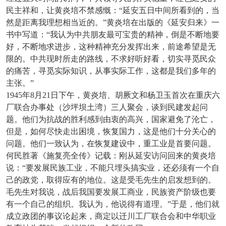
民主祥和，让黄炎培不禁感慨：“延安五日中间所看到的，当
然是距离我理想相当近的。”黄炎培在出版的《延安归来》一
书中写道：“我认为中共朋友最可宝贵的精神，倒是不断地要
好，不断地求进步，这种精神充分发挥出来，前途希望是无
限的。中共现时所走的路线，不求好听好看，切实寻觅民众
的痛苦，寻觅实际知识，从事实际工作，这都是我们多年的
主张。”
1945
年8月21日下午，黄炎培、胡厥文和杨卫玉首次在重庆六
厂联合办事处（沙坪坝土湾）三人聚会，谈到民建发起问
题。他们为抗战的胜利感到由衷的高兴，国家避免了沦亡，
但是，如何尽快走出困境，恢复国力，这是他们十分关心的
问题。他们一致认为，在恢复建设中，重工业是首要问题。
何民胜著《施复亮全传》记载：刚从延安访问回来的黄炎培
说：“要发展民族工业，不能只埋头搞实业，还必须有一个自
己的政党，取得应有的地位。这是受毛先生的启发想到的。
毛先生对我说，战后我国要发展工商业，民族资产阶级也要
有一个自己的组织。我认为，他说得有道理。”于是，他们就
成立政团的事议论起来，商定以迁川工厂联合会和中华职业