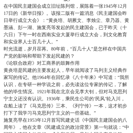
在中国民主建国会成立旧址陈列馆，展陈着一张1945年12月
17日的《新华日报》。该报二版有一篇消息《民主建国会昨
日举行成立大会》：“黄炎培、胡厥文、李烛尘、章乃器、黄
墨涵、彭一湖、施复亮等发起的民主建国会，已于昨天（十
六日）下午一时在西南实业大厦举行成立大会，到文化教育
和实业界人士百几十人。”
时光流逝，岁月荏苒。80年前，“百几十人”是怎样在中国共
产党的影响和帮助下发起民建的？
《论联合政府》对工商界的鼓舞作用
黄炎培是民建的主要发起人，早年就阅读了马列主义经典作
家写的传记。他1964年在回忆录《八十年来》中写道：“我所
认识，在专研一种学说之前，必先读这位专家的传记，了解
他的毕生情况。1921年我在北京会见李大钊，但对马克思列
宁主义还没有认识。1936年，乘民生公司的‘民风’轮入川，
在船上读了《马克思传》三本、《列宁传》一本，这才初步
打下了我学习马克思列宁主义的一些基础。”
施复亮早在1953年12月首写民建史话《中国民主建国会的八
周年》，他在文章《民建成立的政治背景》第一句就说：“中