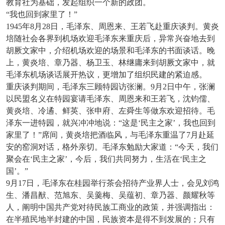
教育社为基础，发起组织一个新的政团。
“我也回到家里了！”
1945
年8月28日，毛泽东、周恩来、王若飞赴重庆谈判。黄炎
培随社会各界到机场欢迎毛泽东来重庆后，异常兴奋地去到
胡厥文家中，介绍机场欢迎的场景和毛泽东的书面谈话。晚
上，黄炎培、章乃器、杨卫玉、林继庸来到胡厥文家中，就
毛泽东机场谈话展开热议，更增加了组织民建的紧迫感。
重庆谈判期间，毛泽东三顾特园访张澜。9月2日中午，张澜
以民盟名义在特园宴请毛泽东、周恩来和王若飞，沈钧儒、
黄炎培、冷遹、鲜英、张申府、左舜生等做东欢迎招待。毛
泽东一进特园，就兴冲冲地说：“这是‘民主之家’，我也回到
家里了！”席间，黄炎培把酒临风，与毛泽东重温了7月赴延
安的窑洞对话，格外亲切。毛泽东勉励大家道：“今天，我们
聚会在‘民主之家’，今后，我们共同努力，生活在‘民主之
国’。”
9
月17日，毛泽东在桂园举行茶会招待产业界人士，会见刘鸿
生、潘昌猷、范旭东、吴羹梅、吴蕴初、章乃器、颜耀秋等
人，阐明中国共产党对待民族工商业的政策，并强调指出：
在半殖民地半封建的中国，民族资本是得不到发展的；只有