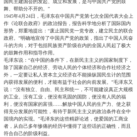
国民主建国会的发起、成立和发展，是与中国共产党的鼓
舞、帮助分不开的。”
1945
年4月24日，毛泽东在中国共产党第七次全国代表大会上
作《论联合政府》的政治报告，报告科学地分析了国际国内
形势，郑重地提出：“废止国民党一党专政，建立民主的联合
政府。”明确地宣传了中国共产党的政策，指出了中国人民奋
斗的方向，对于包括民族资产阶级在内的全国人民起了极大
的鼓舞作用和指导作用。
毛泽东说：“在中国的条件下，在新民主主义的国家制度下，
除了国家自己的经济、劳动人民的个体经济和合作社经济之
外，一定要让私人资本主义经济在不能操纵国民生计的范围
内获得发展的便利，才能有益于社会的向前发展。”毛泽东又
说：“没有独立、自由、民主和统一，不可能建设真正大规模
的工业。没有工业，便没有巩固的国防，便没有人民的福
利，便没有国家的富强……解放中国人民的生产力、使之获
得充分发展的可能性，有待于新民主主义的政治条件在全中
国境内的实现。”毛泽东的这些精辟论述，使爱国的工商业
者，从自己多年惨痛的经历中懂得了这些话的正确性，而且
符合自己的阶级利益。