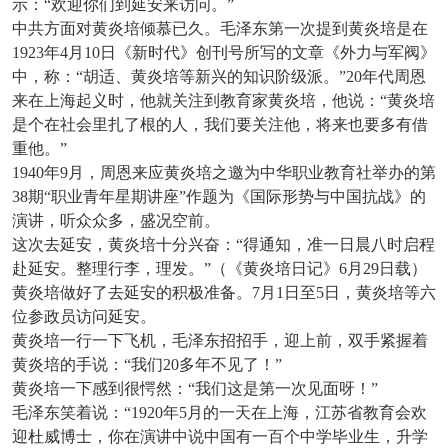
示：“欢迎你们到延安来访问。”
中共方面对黄炎培倾慕已久。毛泽东第一次提到黄炎培是在
1923年4月10日《新时代》创刊号所写的文章《外力与军阀》
中，称：“胡适、黄炎培等新兴的知识阶级派。”20年代周恩
来在上海起义时，他就关注到教育家黄炎培，他说：“黄炎培
是个在社会里扎了根的人，我们要关注他，将来也要多有借
重他。”
1940
年9月，周恩来应黄炎培之邀为中华职业教育社举办的第
38期“职业青年星期讲座”作题为《国际形势与中国抗战》的
演讲，听众众多，盛况空前。
这次去延安，黄炎培十分兴奋：“得通知，准一日晨八时启程
赴延安。整理行李，理发。”（《黄炎培日记》6月29日载）
黄炎培做好了去延安的积极准备。7月1日至5日，黄炎培等六
位参政员访问延安。
黄炎培一行一下飞机，毛泽东招招手，迎上前，双手紧握着
黄炎培的手说：“我们20多年不见了！”
黄炎培一下感到很愕然：“我们这是第一次见面呀！”
毛泽东笑着说：“1920年5月的一天在上海，江苏省教育会欢
迎杜威博士，你在演讲中说中国有一百个中学毕业生，升学