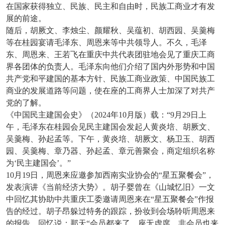
在国家获得独立、民族、民主和自由时，民族工商业才有发
展的前途。
随后，胡厥文、李烛尘、颜耀秋、吴蕴初、胡西园、吴羹梅
等在桂园宴请毛泽东、周恩来等中共领导人。不久，毛泽
东、周恩来、王若飞在重庆中共代表团驻地会见了重庆工商
界各团体的负责人。毛泽东向他们介绍了国内外形势和中国
共产党和平建国的基本方针、民族工商业政策、中国民族工
商业的发展道路等问题，使在座的工商界人士加深了对共产
党的了解。
《中国民主建国会史》（2024年10月版）载：“9月29日上
午，毛泽东在桂园会见民主建国会发起人黄炎培、胡厥文、
吴羹梅、孙起孟等。下午，黄炎培、胡厥文、杨卫玉、胡西
园、吴羹梅、章乃器、孙起孟、章元善聚会，商定组织名称
为‘民主建国会’。”
10
月19日，周恩来应邀参加西南实业协会的“星五聚餐会”，
发表演讲《当前经济大势》。胡子婴曾在《山城忆旧》一文
中回忆其协助中共重庆工委邀请周恩来在“星五聚餐会”作报
告的经过。胡子昂躲过特务的跟踪，扮妆到会场聆听周恩来
的报告，回忆说：那天“会员都来了，座无虚席，非会员也来