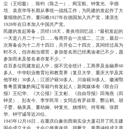
尘（王绍鏊）、陈钧（陈之一）、阎宝航、钟复光、辛德
培、袁庶华等长期从事统一战线工作，为民建的发起作了大
量细致的工作。董问樵1927年在德国加入共产党，漆淇生
1928年在日本加入中国共产党。
民建的发起筹备，历经118天，黄炎培回忆说：“最初发起的
一天是八月二十一日……每周开会一次或二、三次，最后一
次筹备会为十二月十四日，共开会二十四次，其间经过虽为
时不久，但亦相当艰苦，参加签名而已经离渝者已不少，愿
参加而未及签名者亦复不少。”
在百多位民建发起人中，据不完全统计，工商界及金融界60
多人、中华职业教育社和教育界（复旦大学、重庆大学及其
他学校）30多人；江浙沪籍50多人、川渝籍30多人、徽湘鄂
鲁粤晋冀豫黔闽辽等籍圴有发起人；新闻媒体有《联合日
报》王纪华、《大公报》王文彬、《自由导报》田海燕（田
钟灵）、彭友今、李学民等；女同志有罗叔章、酆云鹤、胡
子婴、杨美真、董幼娴、钟复光、姚维钧、何萼梅、张群
华、钟守诚等近20位。
1945
年12月16日，在重庆白象街西南实业大厦召开了民主建
国会成立大会。大会公推黄炎培、胡厥文、黄墨涵组成主席