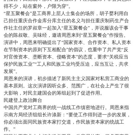
得不少，站在窗外，户限为穿”。
“星五聚餐会”是工商界上层人士集会的场所，胡子婴利用自
己担任重庆合作金库分库主任的名义与担任重庆制药生产合
作社主任的罗叔章一起加入“星五聚餐会”，并说服该会干事
会的陈叔敬、吴味经，邀请周恩来到“星五聚餐会”作报告。
演讲中，周恩来明确提出了“国家资本、合作资本、私人资本
在节制资本的原则下互相配合”的倡议，也重申了共产党“反
对官僚资本、垄断资本、侵略资本”的态度，要求“关税应当
保护民族工业”“工人和民族工业均受压迫，应当互让，共求
发展”。
周恩来的演讲，初步描述了新民主主义国家对私营工商业的
基本原则。这次演讲因听众多、范围广，在社会上产生了很
大影响，对民主建国会的筹组起到了促进作用。
民建登上政治舞台
中国共产党对工商界的统一战线工作缜密地进行。周恩来指
示南方局经济组组长许涤新：“要使工作得到进一步的发展，
你必须出面同民族资本家打交道，作民族资本家的统战工
作。”