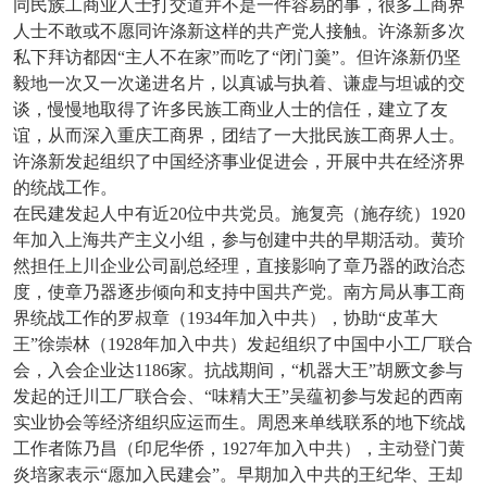
同民族工商业人士打交道并不是一件容易的事，很多工商界
人士不敢或不愿同许涤新这样的共产党人接触。许涤新多次
私下拜访都因“主人不在家”而吃了“闭门羹”。但许涤新仍坚
毅地一次又一次递进名片，以真诚与执着、谦虚与坦诚的交
谈，慢慢地取得了许多民族工商业人士的信任，建立了友
谊，从而深入重庆工商界，团结了一大批民族工商界人士。
许涤新发起组织了中国经济事业促进会，开展中共在经济界
的统战工作。
在民建发起人中有近20位中共党员。施复亮（施存统）1920
年加入上海共产主义小组，参与创建中共的早期活动。黄玠
然担任上川企业公司副总经理，直接影响了章乃器的政治态
度，使章乃器逐步倾向和支持中国共产党。南方局从事工商
界统战工作的罗叔章（1934年加入中共），协助“皮革大
王”徐崇林（1928年加入中共）发起组织了中国中小工厂联合
会，入会企业达1186家。抗战期间，“机器大王”胡厥文参与
发起的迁川工厂联合会、“味精大王”吴蕴初参与发起的西南
实业协会等经济组织应运而生。周恩来单线联系的地下统战
工作者陈乃昌（印尼华侨，1927年加入中共），主动登门黄
炎培家表示“愿加入民建会”。早期加入中共的王纪华、王却