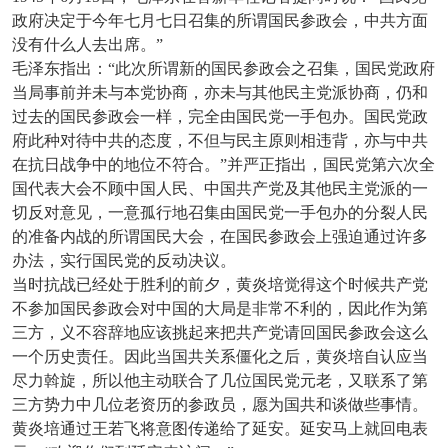
政府决定于今年七月七日召集的所谓国民参政会，中共方面
没有什么人去出席。”
毛泽东指出：“此次所谓新的国民参政会之召集，国民党政府
当局事前并未与本党协商，亦未与其他民主党派协商，仍和
过去的国民参政会一样，完全由国民党一手包办。国民党政
府此种对待中共的态度，不但与民主原则相违背，亦与中共
在抗日战争中的地位不符合。”并严正指出，国民党第六次全
国代表大会不顾中国人民、中国共产党及其他民主党派的一
切反对意见，一意孤行地召集由国民党一手包办的分裂人民
的准备内战的所谓国民大会，在国民参政会上强迫通过许多
办法，实行国民党的反动决议。
当时抗战已经处于胜利的前夕，黄炎培觉得这个时候共产党
不参加国民参政会对中国的大局是非常不利的，因此作为第
三方，义不容辞地应该挑起来把共产党请回国民参政会这么
一个历史责任。因此当国共关系僵化之后，黄炎培自认应当
尽力斡旋，所以他主动联合了几位国民党元老，又联系了第
三方势力中几位老资历的参政员，愿为国共和谈做些事情。
黄炎培通过王若飞将意图传递给了延安。延安马上就回电表