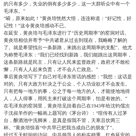
的只有多少，失业的倒有多少多少，这一大群听众中有一个
毛泽东。”
“嗬，原来如此！”黄炎培恍然大悟，连连称道：“好记性，好
记性！”这令黄炎培感动不已。
在延安，黄炎培与毛泽东进行了“历史周期率”的窑洞对话。
黄炎培相信并寄予“中共诸君从过去到现在，我略略了解的
了。就是希望找出一条新路，来跳出这周期率的支配”。他尤
为称赞毛泽东：“我们已经找到新路，我们能跳出这周期率，
这条新路就是民主，只有让人民来监督政府，政府才不敢松
懈，只有人人起来负责，才不会人亡政息。”
事后黄炎培写下了自己对毛泽东答话的感想：“我想：这话是
对的。只有大政方针决之于公众，个人功业欲才不会发生。
只有把每一地方的事，公之于每一地方的人，才能使地地得
人，人人得事，用民主来打破这个周期率，怕是有效的。”
在毛泽东的窑洞里，黄炎培见挂着自己在1943年给沈钧儒次
子沈叔羊作的一幅画上题写的《茅台诗》：“喧传有人过茅
台，酿酒池中洗脚来，是真是假我不管，天寒且饮两三
杯。”黄炎培惊喜“中共早已把我当成自己的朋友了”。
经过五天时间的访问，中共领导人的朴实稳重，红色延安的