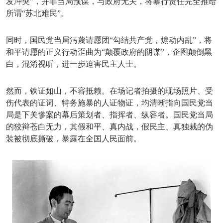
发冲突”，并非当局预谋，与政府无关，将暴行责任完全推给
所谓“苏北难民”。
同时，国民党当局污蔑请愿团
“勾结共产党，煽动内乱”，将
和平请愿的正义行动歪曲为“颠覆政府的阴谋”，企图颠倒黑
白，混淆视听，进一步迫害民主人士。
然而，铁证如山，不容抵赖。在场记者拍摄的现场照片、受
伤代表的证词、特务施暴的人证物证，均清晰指向国民党当
局是下关惨案的幕后策划者、指挥者、纵容者。国民党当局
的狡辩苍白无力，其假和平、真内战，假民主、真独裁的伪
装被彻底撕破，暴露在全国人民面前。