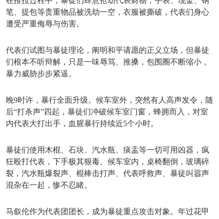
在推拉过程中，暴徒们肆意抢劫代表财物，手表、现金、钢
笔、提包等贵重物品被洗劫一空，衣服被撕破，代表们身心
遭受严重侮辱与伤害。
代表们试图与暴徒理论，阐明和平请愿的正义立场，但暴徒
们根本不听辩解，只是一味辱骂、推搡，包围圈不断缩小，
暴力威胁步步紧逼。
晚
9时许，暴行全面升级。候车室外，突然有人高声发令，随
后“打杀声”四起，暴徒们冲破候车室门窗，蜂拥而入，对室
内代表大打出手，血腥暴行持续近5个小时。
暴徒们使用木棍、石块、汽水瓶、痰盂等一切可用凶器，疯
狂殴打代表，下手极其狠毒。候车室内，桌椅翻倒，玻璃碎
裂，汽水瓶爆裂声、棍棒击打声、代表呼救声、暴徒叫嚣声
混杂在一起，惨不忍睹。
马叙伦作为代表团团长，成为暴徒重点攻击对象。年过花甲