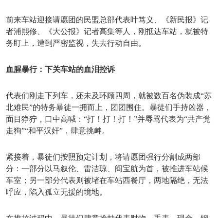
前来车站迎接请愿团的民盟总部代表叶笃义、《新民报》记
者浦熙修、《大公报》记者高集等人，刚抵达车站，就被特
务盯上，遭到严密监视，失去行动自由。
血腥暴行：下关车站的血泪控诉
代表们刚走下列车，还未及环顾四周，就被数百名伪装成
“苏
北难民”的特务暴徒一拥而上，团团围住。暴徒们手持凶器，
面目狰狞，口中高喊：“打！打！打！”并辱骂代表为“共产党
走狗”“和平汉奸”，肆意挑衅。
紧接着，暴徒们按照预定计划，将请愿团强行分割成两部
分：一部分以马叙伦、雷洁琼、阎宝航为首，被推进车站候
车室；另一部分代表则被堵在车站西餐厅，两地隔绝，无法
呼应，陷入孤立无援的境地。