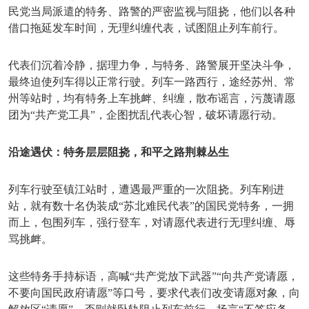
民党当局派遣的特务、路警的严密监视与阻挠，他们以各种
借口拖延发车时间，无理纠缠代表，试图阻止列车前行。
代表们沉着冷静，据理力争，与特务、路警展开坚决斗争，
最终迫使列车得以正常行驶。列车一路西行，途经苏州、常
州等站时，均有特务上车挑衅、纠缠，散布谣言，污蔑请愿
团为
“共产党工具”，企图扰乱代表心智，破坏请愿行动。
沿途遇伏：特务层层阻挠，和平之路荆棘丛生
列车行驶至镇江站时，遭遇最严重的一次阻挠。列车刚进
站，就有数十名伪装成
“苏北难民代表”的国民党特务，一拥
而上，包围列车，强行登车，对请愿代表进行无理纠缠、辱
骂挑衅。
这些特务手持标语，高喊
“共产党放下武器”“向共产党请愿，
不要向国民政府请愿”等口号，要求代表们改变请愿对象，向