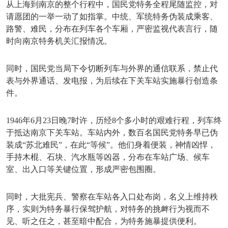
从上海到南京的整个行程中，国民党特务全程尾随监控，对
请愿团的一举一动了如指掌。中统、军统特务伪装成乘客、
路警、难民，分布在列车各个车厢，严密监视代表言行，随
时向南京特务机关汇报情况。
同时，国民党当局下令切断列车与外界的通信联系，禁止代
表与外界通话、发电报，为后续在下关车站实施暴行创造条
件。
1946年6月23日晚7时许，历经8个多小时的艰难行程，列车终
于抵达南京下关车站。车站内外，数百名国民党特务早已伪
装成“苏北难民”，在此“等候”。他们身着便装，神情凶悍，
手持木棍、石块、汽水瓶等凶器，分布在车站广场、候车
室、出入口等关键位置，形成严密包围圈。
同时，大批宪兵、警察在车站各入口处布岗，名义上维持秩
序，实则为特务暴行保驾护航，对特务的挑衅行为视而不
见、听之任之，甚至暗中配合，为特务施暴提供便利。