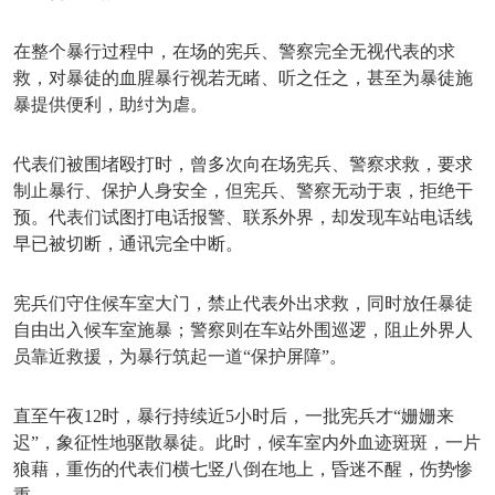
在整个暴行过程中，在场的宪兵、警察完全无视代表的求
救，对暴徒的血腥暴行视若无睹、听之任之，甚至为暴徒施
暴提供便利，助纣为虐。
代表们被围堵殴打时，曾多次向在场宪兵、警察求救，要求
制止暴行、保护人身安全，但宪兵、警察无动于衷，拒绝干
预。代表们试图打电话报警、联系外界，却发现车站电话线
早已被切断，通讯完全中断。
宪兵们守住候车室大门，禁止代表外出求救，同时放任暴徒
自由出入候车室施暴；警察则在车站外围巡逻，阻止外界人
员靠近救援，为暴行筑起一道
“保护屏障”。
直至午夜
12时，暴行持续近5小时后，一批宪兵才“姗姗来
迟”，象征性地驱散暴徒。此时，候车室内外血迹斑斑，一片
狼藉，重伤的代表们横七竖八倒在地上，昏迷不醒，伤势惨