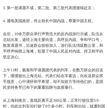
3. 第一批请愿不成，第二批、第三批代表团接续赴京；
4. 通电美国政府，停止助长中国内战，尊重中国主权。
会后，
10余万群众举行声势浩大的反内战游行示威，队伍从
北站出发，途经上海主要街道，高呼反内战、争和平口号，
散发请愿书，沿途群众纷纷加入，游行队伍绵延数公里，和
平呼声响彻上海滩，彰显了中国人民反对内战、捍卫和平的
坚定决心。
上午
11时，载着和平请愿团代表的列车，在数万群众的目送
下，缓缓驶出上海北站。代表们站在车窗边，向欢送群众挥
手致意，心中满怀和平希望，却不知前方等待他们的，是国
民党特务早已布下的重重陷阱与血腥暴行。
从上海到南京，直线距离不足
300公里，正常行驶仅需5小
时，但此次列车却行驶了8个多小时。列车刚出站，就遭到国