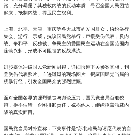
踏，充分暴露了其独裁内战的反动本质，号召全国人民团结
起来，抵制内战，捍卫民主权利。
上海、北平、天津、重庆等各大城市的爱国群众，纷纷举行
集会、游行、示威，抗议国民党暴行，声援受伤代表，反内
战、争和平、反独裁、争民主的爱国民主运动在全国范围内
蓬勃兴起，形成不可阻挡的反战洪流。
进步媒体冲破国民党新闻封锁，详细报道下关惨案真相，刊
登受伤代表照片、血迹斑斑的现场图片，揭露国民党当局的
残暴行径，引发全国民众的强烈愤慨。
面对全国各界的强烈谴责与舆论压力，国民党当局百般狡
辩，拒不认错，企图推卸责任，嫁祸他人，继续掩盖独裁内
战的真实面目。
国民党当局对外宣称：下关事件是
“苏北难民与请愿代表的自