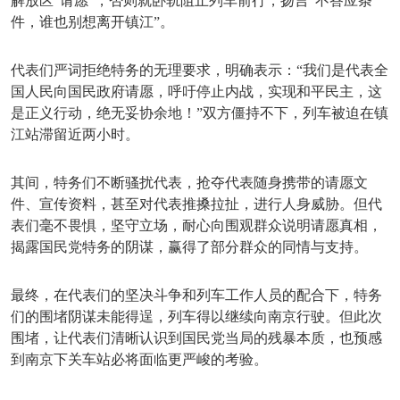
解放区“请愿”，否则就卧轨阻止列车前行，扬言“不答应条
件，谁也别想离开镇江”。
代表们严词拒绝特务的无理要求，明确表示：
“我们是代表全
国人民向国民政府请愿，呼吁停止内战，实现和平民主，这
是正义行动，绝无妥协余地！”双方僵持不下，列车被迫在镇
江站滞留近两小时。
其间，特务们不断骚扰代表，抢夺代表随身携带的请愿文
件、宣传资料，甚至对代表推搡拉扯，进行人身威胁。但代
表们毫不畏惧，坚守立场，耐心向围观群众说明请愿真相，
揭露国民党特务的阴谋，赢得了部分群众的同情与支持。
最终，在代表们的坚决斗争和列车工作人员的配合下，特务
们的围堵阴谋未能得逞，列车得以继续向南京行驶。但此次
围堵，让代表们清晰认识到国民党当局的残暴本质，也预感
到南京下关车站必将面临更严峻的考验。