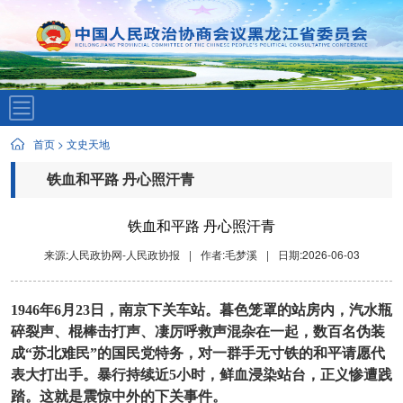
首页
>
文史天地
铁血和平路 丹心照汗青
铁血和平路 丹心照汗青
来源:人民政协网-人民政协报
|
作者:毛梦溪
|
日期:2026-06-03
1946年6月23日，南京下关车站。暮色笼罩的站房内，汽水瓶
碎裂声、棍棒击打声、凄厉呼救声混杂在一起，数百名伪装
成“苏北难民”的国民党特务，对一群手无寸铁的和平请愿代
表大打出手。暴行持续近5小时，鲜血浸染站台，正义惨遭践
踏。这就是震惊中外的下关事件。