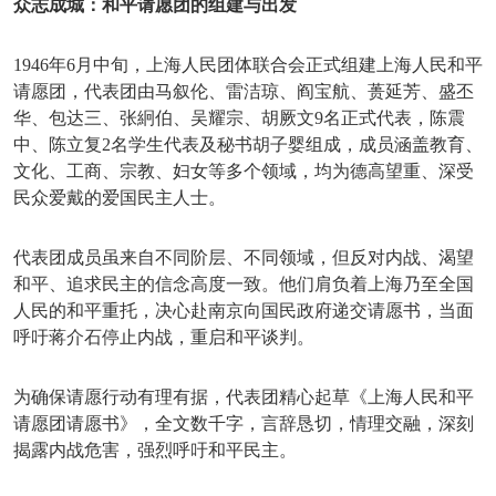
众志成城：和平请愿团的组建与出发
1946年6月中旬，上海人民团体联合会正式组建上海人民和平
请愿团，代表团由马叙伦、雷洁琼、阎宝航、蒉延芳、盛丕
华、包达三、张絅伯、吴耀宗、胡厥文9名正式代表，陈震
中、陈立复2名学生代表及秘书胡子婴组成，成员涵盖教育、
文化、工商、宗教、妇女等多个领域，均为德高望重、深受
民众爱戴的爱国民主人士。
代表团成员虽来自不同阶层、不同领域，但反对内战、渴望
和平、追求民主的信念高度一致。他们肩负着上海乃至全国
人民的和平重托，决心赴南京向国民政府递交请愿书，当面
呼吁蒋介石停止内战，重启和平谈判。
为确保请愿行动有理有据，代表团精心起草《上海人民和平
请愿团请愿书》，全文数千字，言辞恳切，情理交融，深刻
揭露内战危害，强烈呼吁和平民主。