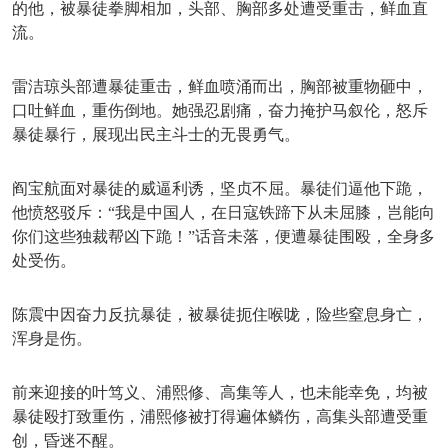
的他，被暴徒拳脚相加，头部、胸部多处遭受重击，鲜血直
流。
雷洁琼头部遭暴徒重击，鲜血喷涌而出，胸部被重物砸中，
口吐鲜血，重伤倒地。她强忍剧痛，奋力掩护马叙伦，怒斥
暴徒暴行，展现出民主斗士的无畏勇气。
阎宝航面对暴徒的威逼利诱，坚贞不屈。暴徒们逼他下跪，
他愤怒驳斥：
“我是中国人，在日寇铁蹄下从未屈膝，岂能向
你们这些独裁帮凶下跪！”话音未落，便遭暴徒围殴，全身多
处受伤。
陈震中因奋力反抗暴徒，被暴徒扼住喉咙，险些窒息身亡，
浑身是伤。
前来迎接的叶笃义、浦熙修、高集等人，也未能幸免，均被
暴徒殴打致重伤，浦熙修被打得遍体鳞伤，高集头部遭受重
创，昏迷不醒。