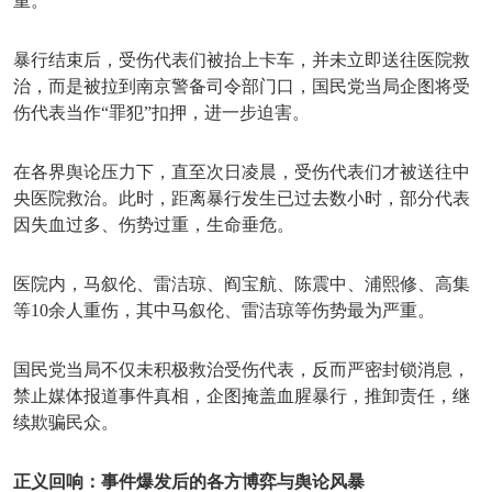
重。
暴行结束后，受伤代表们被抬上卡车，并未立即送往医院救
治，而是被拉到南京警备司令部门口，国民党当局企图将受
伤代表当作
“罪犯”扣押，进一步迫害。
在各界舆论压力下，直至次日凌晨，受伤代表们才被送往中
央医院救治。此时，距离暴行发生已过去数小时，部分代表
因失血过多、伤势过重，生命垂危。
医院内，马叙伦、雷洁琼、阎宝航、陈震中、浦熙修、高集
等
10余人重伤，其中马叙伦、雷洁琼等伤势最为严重。
国民党当局不仅未积极救治受伤代表，反而严密封锁消息，
禁止媒体报道事件真相，企图掩盖血腥暴行，推卸责任，继
续欺骗民众。
正义回响：事件爆发后的各方博弈与舆论风暴