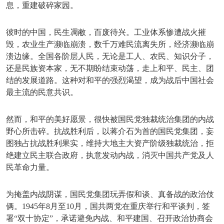
息，重建破碎家园。
彼时的中国，民生凋敝，百废待兴。工业体系惨遭战火摧
毁，农业生产濒临崩溃，数千万难民流离失所，经济濒临崩
溃边缘。全国各阶层人民，无论是工人、农民、知识分子，
还是民族资本家，无不期盼结束动荡，走上和平、民主、团
结的发展道路。这种对和平的强烈渴望，成为战后中国社会
最主流的民意共识。
然而，和平的美好愿景，很快被国民党独裁统治集团的内战
野心所击碎。抗战胜利后，以蒋介石为首的国民党集团，妄
图独占抗战胜利果实，维持大地主大资产阶级独裁统治，拒
绝建立民主联合政府，执意发动内战，消灭中国共产党及人
民革命力量。
为掩盖内战阴谋，国民党集团玩弄假和谈、真备战的政治伎
俩。
1945年8月至10月，国共两党在重庆举行和平谈判，签
署“双十协定”，承诺避免内战、和平建国、召开政治协商会