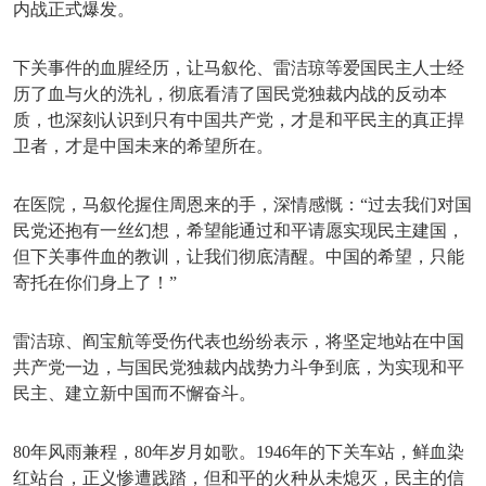
内战正式爆发。
下关事件的血腥经历，让马叙伦、雷洁琼等爱国民主人士经
历了血与火的洗礼，彻底看清了国民党独裁内战的反动本
质，也深刻认识到只有中国共产党，才是和平民主的真正捍
卫者，才是中国未来的希望所在。
在医院，马叙伦握住周恩来的手，深情感慨：
“过去我们对国
民党还抱有一丝幻想，希望能通过和平请愿实现民主建国，
但下关事件血的教训，让我们彻底清醒。中国的希望，只能
寄托在你们身上了！”
雷洁琼、阎宝航等受伤代表也纷纷表示，将坚定地站在中国
共产党一边，与国民党独裁内战势力斗争到底，为实现和平
民主、建立新中国而不懈奋斗。
80年风雨兼程，80年岁月如歌。1946年的下关车站，鲜血染
红站台，正义惨遭践踏，但和平的火种从未熄灭，民主的信