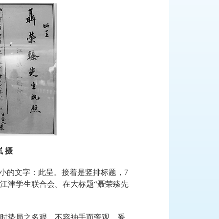
 摄
小的文字：此呈。接着是竖排标题，7
江津学生联合会。在大标题“聂荣臻先
时势局之多艰，不容袖手而旁观，爰