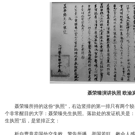
聂荣臻演讲执照 欧渝岚
聂荣臻所持的这份“执照”，右边竖排的第一排只有两个较
个非常醒目的大字：聂荣臻先生执照。落款处的发证机关是：
生执照”后，是竖排正文：
析自曹章卖国外交失败，警告所播，举国若狂。敝会人感