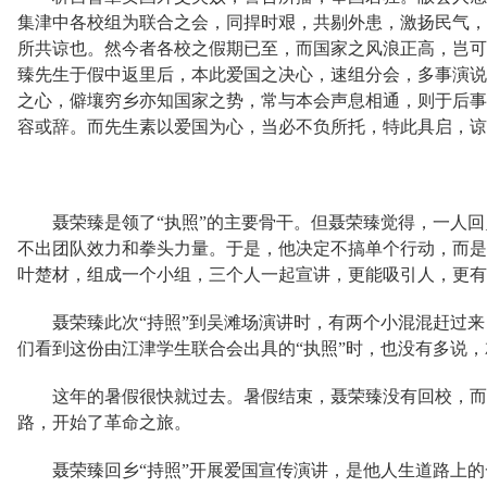
集津中各校组为联合之会，同捍时艰，共剔外患，激扬民气，
所共谅也。然今者各校之假期已至，而国家之风浪正高，岂可
臻先生于假中返里后，本此爱国之决心，速组分会，多事演说
之心，僻壤穷乡亦知国家之势，常与本会声息相通，则于后事
容或辞。而先生素以爱国为心，当必不负所托，特此具启，谅
聂荣臻是领了“执照”的主要骨干。但聂荣臻觉得，一人
不出团队效力和拳头力量。于是，他决定不搞单个行动，而是
叶楚材，组成一个小组，三个人一起宣讲，更能吸引人，更有
聂荣臻此次“持照”到吴滩场演讲时，有两个小混混赶过
们看到这份由江津学生联合会出具的“执照”时，也没有多说
这年的暑假很快就过去。暑假结束，聂荣臻没有回校，而
路，开始了革命之旅。
聂荣臻回乡“持照”开展爱国宣传演讲，是他人生道路上