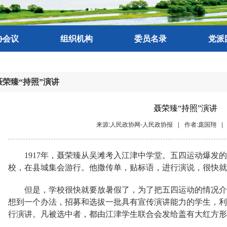
协会议
组织机构
委员名录
党派
聂荣臻“持照”演讲
聂荣臻“持照”演讲
来源:人民政协网-人民政协报
|
作者:庞国翔
|
1917年，聂荣臻从吴滩考入江津中学堂。五四运动爆发
校，在县城集会游行。他撒传单，贴标语，进行演说，很快就
但是，学校很快就要放暑假了，为了把五四运动的情况介
想到一个办法，招募和选拔一批具有宣传演讲能力的学生，利
行演讲。凡被选中者，都由江津学生联合会发给盖有大红方形