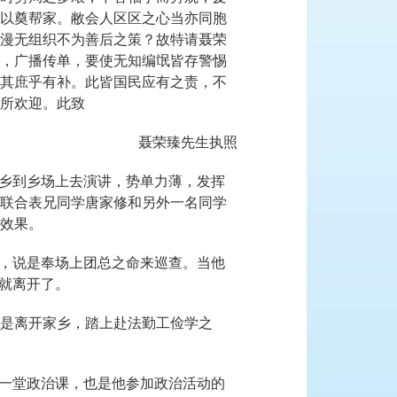
以奠帮家。敝会人区区之心当亦同胞
漫无组织不为善后之策？故特请聂荣
，广播传单，要使无知编氓皆存警惕
其庶乎有补。此皆国民应有之责，不
所欢迎。此致
聂荣臻先生执照
回乡到乡场上去演讲，势单力薄，发挥
联合表兄同学唐家修和另外一名同学
效果。
来，说是奉场上团总之命来巡查。当他
，就离开了。
是离开家乡，踏上赴法勤工俭学之
的一堂政治课，也是他参加政治活动的