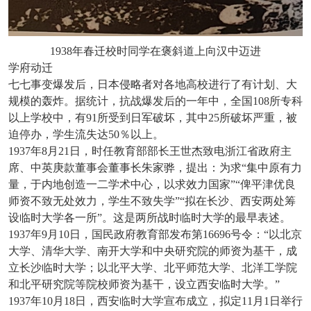
1938年春迁校时同学在褒斜道上向汉中迈进
学府动迁
七七事变爆发后，日本侵略者对各地高校进行了有计划、大
规模的轰炸。据统计，抗战爆发后的一年中，全国
108所专科
以上学校中，有91所受到日军破坏，其中25所破坏严重，被
迫停办，学生流失达50％以上。
1937年8月21日，时任教育部部长王世杰致电浙江省政府主
席、中英庚款董事会董事长朱家骅，提出：为求“集中原有力
量，于内地创造一二学术中心，以求效力国家”“俾平津优良
师资不致无处效力，学生不致失学”“拟在长沙、西安两处筹
设临时大学各一所”。这是两所战时临时大学的最早表述。
1937年9月10日，国民政府教育部发布第16696号令：“以北京
大学、清华大学、南开大学和中央研究院的师资为基干，成
立长沙临时大学；以北平大学、北平师范大学、北洋工学院
和北平研究院等院校师资为基干，设立西安临时大学。”
1937年10月18日，西安临时大学宣布成立，拟定11月1日举行