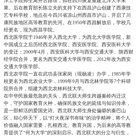
洋工学院师生离开古路坝，拟在四川恢复重建北洋大学未
果。后在教育部长陈立夫的支持下在西昌泸山创建了西康技
艺专科学校，地点在今四川省凉山州西昌市泸山，开启了川
康民族地区高等教育的先河。在1950年西昌解放后，学校几
经更名，现为西昌学院。
西北医学院于
1946年并入西北大学，为西北大学医学院，新
中国成立之后历经西北医学院、西安医学院、西安医科大学
的变迁；2000年4月，西安医科大学与西安交通大学、陕西财
经学院合并，更名为西安交通大学医学院，2012年改为西安
交通大学医学部。
西北农学院一直在武功县张家岗（现杨凌）办学，
1985年学
校更名为西北农业大学，1999年9月与西北林学院等7个科研
院所合并，组建为西北农林科技大学。
在中华民族最危急的关头，西北联大师生跨越秦岭内迁汉
中，守护国家教育火种，确保民族文化的延续与知识传承，
是一部鲜活的爱国史诗。西北联大师生身处偏僻的秦巴山
区，却心怀天下，以
“灯火夜深书有味”的治学精神，将个人
价值融入国家需要，扎根西北、教育兴国，为后来的高等教
育提供了“何为大学”的深刻启示。西北联大的分立与衍生，