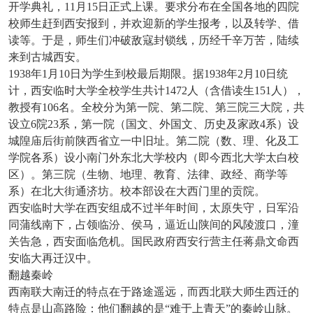
开学典礼，11月15日正式上课。要求分布在全国各地的四院
校师生赶到西安报到，并欢迎新的学生报考，以及转学、借
读等。于是，师生们冲破敌寇封锁线，历经千辛万苦，陆续
来到古城西安。
1938年1月10日为学生到校最后期限。据1938年2月10日统
计，西安临时大学全校学生共计1472人（含借读生151人），
教授有106名。全校分为第一院、第二院、第三院三大院，共
设立6院23系，第一院（国文、外国文、历史及家政4系）设
城隍庙后街前陕西省立一中旧址。第二院（数、理、化及工
学院各系）设小南门外东北大学校内（即今西北大学太白校
区）。第三院（生物、地理、教育、法律、政经、商学等
系）在北大街通济坊。校本部设在大西门里的贡院。
西安临时大学在西安组成不过半年时间，太原失守，日军沿
同蒲线南下，占领临汾、侯马，逼近山陕间的风陵渡口，潼
关告急，西安面临危机。国民政府西安行营主任蒋鼎文命西
安临大再迁汉中。
翻越秦岭
西南联大南迁的特点在于路途遥远，而西北联大师生西迁的
特点是山高路险：他们翻越的是
“难于上青天”的秦岭山脉。