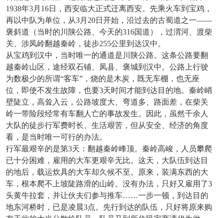
1938年3月16日，西安临大正式迁离西安。先乘火车到宝鸡，
再以中队为单位，从3月20日开始，沿过去的古蜀道之一——
褒斜道（当时的川陕公路、今天的316国道），过渭河、渡柴
关、涉凤岭翻越秦岭，徒步255公里到达汉中。
从宝鸡到汉中，当时唯一的通道是川陕公路。这条公路要翻
越秦岭山区，途经双石铺、凤县、褒城到汉中。公路上行驶
为数极少的所谓
“客车”，烧的是木炭，既无车棚，也无座
位，即使不发生故障，也要3天时间才能到达目的地。秦岭峭
壁陡立，高耸入云，公路坡度大、弯道多、路面差，在柴关
岭一带险段经常有车翻人亡的事故发生。因此，虽然千余人
大队的徒步行军费时长、生活艰苦，但从安全、经济的角度
看，是当时唯一可行的办法。
行军最艰辛的是第
3天：翻越秦岭峰顶。秦岭高峻，人员攀爬
已十分困难，雇用的大车更艰辛无比。这天，大队伍到达目
的地后，载运炊具的大车却久候不至。原来，装满东西的大
车，根本爬不上坡陡路滑的山岭。没有办法，只好又雇用了3
头黄牛拉套，并让伙夫们参与推车……一步一顿，到达目的
地东河桥时，已是凌晨3点。先行到达的队伍，只好将原来购