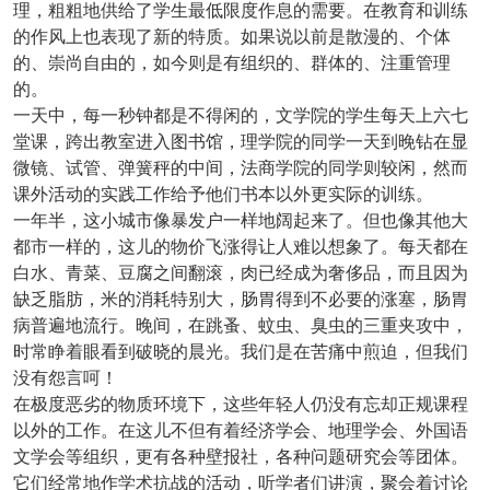
理，粗粗地供给了学生最低限度作息的需要。在教育和训练
的作风上也表现了新的特质。如果说以前是散漫的、个体
的、崇尚自由的，如今则是有组织的、群体的、注重管理
的。
一天中，每一秒钟都是不得闲的，文学院的学生每天上六七
堂课，跨出教室进入图书馆，理学院的同学一天到晚钻在显
微镜、试管、弹簧秤的中间，法商学院的同学则较闲，然而
课外活动的实践工作给予他们书本以外更实际的训练。
一年半，这小城市像暴发户一样地阔起来了。但也像其他大
都市一样的，这儿的物价飞涨得让人难以想象了。每天都在
白水、青菜、豆腐之间翻滚，肉已经成为奢侈品，而且因为
缺乏脂肪，米的消耗特别大，肠胃得到不必要的涨塞，肠胃
病普遍地流行。晚间，在跳蚤、蚊虫、臭虫的三重夹攻中，
时常睁着眼看到破晓的晨光。我们是在苦痛中煎迫，但我们
没有怨言呵！
在极度恶劣的物质环境下，这些年轻人仍没有忘却正规课程
以外的工作。在这儿不但有着经济学会、地理学会、外国语
文学会等组织，更有各种壁报社，各种问题研究会等团体。
它们经常地作学术抗战的活动，听学者们讲演，聚会着讨论