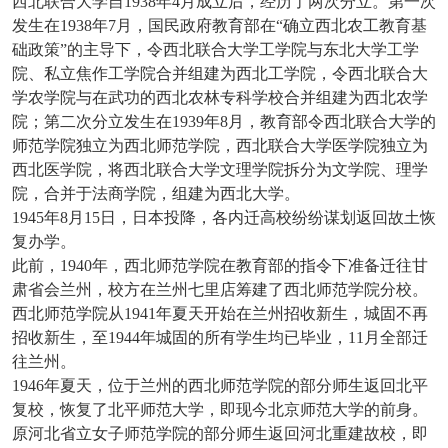
西北联合大学自
1938年4月成立后，经历了两次分立。第一次
发生在1938年7月，国民政府教育部在“确立西北农工教育基
础政策”的主导下，令西北联合大学工学院与东北大学工学
院、私立焦作工学院合并组建为西北工学院，令西北联合大
学农学院与在武功的西北农林专科学校合并组建为西北农学
院；第二次分立发生在1939年8月，教育部令西北联合大学的
师范学院独立为西北师范学院，西北联合大学医学院独立为
西北医学院，将西北联合大学文理学院拆分为文学院、理学
院，合并于法商学院，组建为西北大学。
1945年8月15日，日本投降，各内迁高校纷纷谋划返回故土恢
复办学。
此前，
1940年，西北师范学院在教育部的指令下准备迁往甘
肃省会兰州，校方在兰州七里店筹建了西北师范学院分校。
西北师范学院从1941年夏天开始在兰州招收新生，城固不再
招收新生，至1944年城固的所有学生均已毕业，11月全部迁
往兰州。
1946年夏天，位于兰州的西北师范学院的部分师生返回北平
复校，恢复了北平师范大学，即现今北京师范大学的前身。
原河北省立女子师范学院的部分师生返回河北重建故校，即