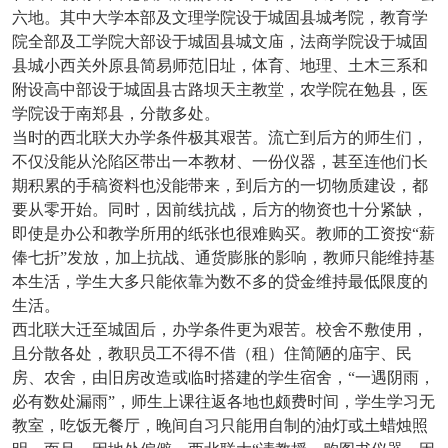
六地。其中大学本部及文理学院设于城固县城考院，教育学
院全部及工学院大部设于城固县城文庙，法商学院设于城固
县城小西关外原县简易师范旧址，体育、地理、土木三系和
附设高中部设于城固县古路坝天主教堂，农学院在勉县，医
学院设于南郑县，分散多处。
当时的西北联大办学条件极其艰苦。流亡到后方的师生们，
不仅没能从沦陷区带出一本教材、一份仪器，甚至连他们长
期积累的手稿资料也没能带来，到后方的一切物质建设，都
要从零开始。同时，因前线抗战，后方的物资也十分紧缺，
即使是办公和教学所用的纸张也很难购买。教师的工资按
“薪
俸七折”发放，加上抗战、通货膨胀的影响，教师只能维持基
本生活，学生大多只能依靠为数不多的贷金维持最低限度的
生活。
西北联大迁至城固后，办学条件更为艰苦。校舍不敷使用，
且分散各处，教职员工不得不借（租）住简陋的庙宇、民
房、农舍，由旧房改造或临时搭建的学生宿舍，
“一遇阴雨，
必有数处漏雨”，师生上课往返各地也颇费时间，学生学习无
教室，吃饭无餐厅，晚间自习只能用自制的油灯或土蜡烛照