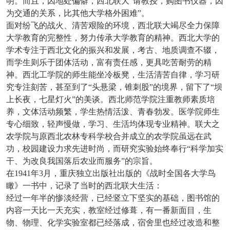
明。而且，因地处偏僻，西北联大“请教授，购图书仪器，因
为交通的关系，比其他大学格外困难”。
面对纷飞的战火、清苦艰险的环境，西北联大竭尽全力保障
大学教育的完整性，努力传承大学教育的精神。西北大学的
学术专注于西北文化的振兴和发展，考古、地质调查不辍，
而学生则乐于团体活动，富有责任感，更具吃苦耐劳的精
神。西北工学院的师生能坐冷板凳，生活清苦自律，学习研
究专注刻苦，甚至到了
“头悬梁，锥刺股”的境界，留下了“坝
上长夜，七星灯火”的美谈。西北师范学院注重教师素质培
养，文体活动频繁，学生热情活泼、青春勃发。医学院师生
专心细致，轻声慢做，学习、生活均体现专业精神。联大之
农学院与原西北农林专科学校合并成立的农学院虽远在武
功，校园建设力求先进时尚，而研究实验始终奉行“科学加实
干、为改良我国落后农业而服务”的宗旨。
在
1941年3月，重庆独立出版社出版的《战时全国各大学鸟
瞰》一书中，记录了当时的西北联大生活：
经过一年半的惨淡经营，已经竖立下坚实的基础，图书馆的
内容一天比一天充实，教室经过修葺，有一番新面目，生
物、物理、化学实验室都已经落成，宿舍里也经过改造和整