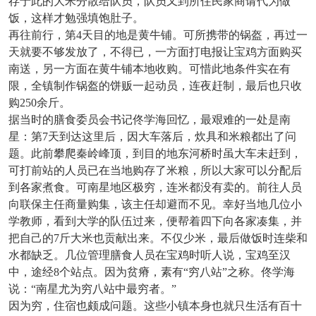
存于此的大米分散给队员，队员又到所住民家商请代为做
饭，这样才勉强填饱肚子。
再往前行，第
4天目的地是黄牛铺。可所携带的锅盔，再过一
天就要不够发放了，不得已，一方面打电报让宝鸡方面购买
南送，另一方面在黄牛铺本地收购。可惜此地条件实在有
限，全镇制作锅盔的饼贩一起动员，连夜赶制，最后也只收
购250余斤。
据当时的膳食委员会书记佟学海回忆，最艰难的一处是南
星：第
7天到达这里后，因大车落后，炊具和米粮都出了问
题。此前攀爬秦岭峰顶，到目的地东河桥时虽大车未赶到，
可打前站的人员已在当地购存了米粮，所以大家可以分配后
到各家煮食。可南星地区极穷，连米都没有卖的。前往人员
向联保主任商量购集，该主任却避而不见。幸好当地几位小
学教师，看到大学的队伍过来，便帮着四下向各家凑集，并
把自己的7斤大米也贡献出来。不仅少米，最后做饭时连柴和
水都缺乏。几位管理膳食人员在宝鸡时听人说，宝鸡至汉
中，途经8个站点。因为贫瘠，素有“穷八站”之称。佟学海
说：“南星尤为穷八站中最穷者。”
因为穷，住宿也颇成问题。这些小镇本身也就只生活有百十