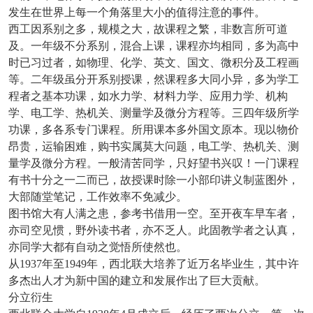
发生在世界上每一个角落里大小的值得注意的事件。
西工因系别之多，规模之大，故课程之繁，非数言所可道
及。一年级不分系别，混合上课，课程亦均相同，多为高中
时已习过者，如物理、化学、英文、国文、微积分及工程画
等。二年级虽分开系别授课，然课程多大同小异，多为学工
程者之基本功课，如水力学、材料力学、应用力学、机构
学、电工学、热机关、测量学及微分方程等。三四年级所学
功课，多各系专门课程。所用课本多外国文原本。现以物价
昂贵，运输困难，购书实属莫大问题，电工学、热机关、测
量学及微分方程。一般清苦同学，只好望书兴叹！一门课程
有书十分之一二而已，故授课时除一小部印讲义制蓝图外，
大部随堂笔记，工作效率不免减少。
图书馆大有人满之患，参考书借用一空。至开夜车早车者，
亦司空见惯，野外读书者，亦不乏人。此固教学者之认真，
亦同学大都有自动之觉悟所使然也。
从
1937年至1949年，西北联大培养了近万名毕业生，其中许
多杰出人才为新中国的建立和发展作出了巨大贡献。
分立衍生