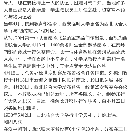
号人，现在要接待上千人的队伍，困难可想而知。当地许多
人自己都是人畜杂居，学生教职员工所住之处，也常常不免
有与猪为伍者。
当年
4月，接到教育部命令，西安临时大学更名为西北联合大
学（与“西南联大”相对应）。
从
3月20日第一中队自秦岭北麓的宝鸡益门镇出发，至改为西
北联合大学的4月3日，1400余名师生全部翻越秦岭，在秦岭
南部的褒城一带休整待命。除一位体育教师在褒河从高处跃
入水中时，卡在石缝中不幸身亡，化学系教授周明崇和一名
学生因劳累病逝于途中外，其余均安全抵达目的地。
4月18日，总务处徐世度勘察及布置校舍任务结束。刘德润教
授于4月18日率新编之第四中队抵达南郑，19日抵达城固校
舍。4月20日，西北联合大学发布通告，经第25次常委会会议
议决：本校职员均已到达新址，所有各院长、处、组参加行
军大队之职员，自应一律解除迁移时行军职务，自本月22日
起各回原职服务。
1938年5月2日，西北联合大学举行开学典礼，开始上课。
城固八载
在汉中初期，西北联大依然设有
6个学院23个系，分布在三县