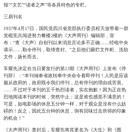
报”“文艺”“读者之声”等各具特色的专栏。
三易刊名
1937年4月17日，国民党四川省党部执行委员程天放带着一群
党棍宪兵闯进努力餐楼2楼的《大声周刊》编辑部，宣
布：“查《大声》自创刊以来消息言论多不正确……经电中央
请示……勒令停刊，取缔查封。”之后他们砸烂文件柜、洗劫
文件，扬长而去。
车耀先决定在当日要发行的第
13期《大声周刊》上发布《停
刊辞》：“本刊倾奉省政转奉中央命令着即停刊！人民是应该
服从政府的，政府既令我们停刊，总有停刊的理由或苦衷。
……不过对于本刊的五千热烈读者，实在抱歉！因为正在热
烈地阅读本刊的时候，突然中止；这是谁也感觉不满意的！
可是，如电影场的休息五分钟一样，对于观众是没有什么妨
碍的！反之，因此五分钟的休息，倒有回味过去所得的印象
的机会！”
《大声周刊》查封后，车耀先将其更名为《大生》和《图