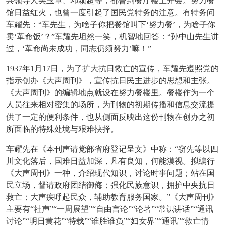
共领导人吴玉章、邓颖超等，都曾到餐厅楼上开会。努力餐
馆日益红火，也曾一度引起了国民党特务的注意。有特务问
车耀先：“车先生，为啥子你把餐馆叫下‘努力餐’，为啥子你
卖‘革命饭’？”车耀先坦然一笑，机智地回答：“孙中山先生讲
过，‘革命尚未成功，同志仍须努力’嘛！”
1937年1月17日，为了扩大抗日救亡的宣传，车耀先遵照党的
指示创办《大声周刊》，宣传抗日民主进步的思想和主张。
《大声周刊》的编辑地点就设在努力餐楼里。餐楼作为一个
人员往来相对密集的场所，为刊物的初期传播和信息交流提
供了一定的便利条件，也从侧面反映出这份刊物在创办之初
所面临的特殊处境与艰难抉择。
车耀先在《本刊声请党部省府登记呈文》中称：
“窃先等以四
川文化落后，国难日益加深，凡有良知，何能漠视。拟编行
《大声周刊》一种，介绍现代知识，讨论时事问题；站在国
民立场，督请政府团结御侮；强化民族意识，拥护中央抗日
救亡；大声疾呼起民众，辅助教育服务国家。”《大声周刊》
主要有“社声”“一周展望”“自由言论”“论著”“常识讲话”“通讯
讨论”“明日黄花”“特载”“谁胜谁负”“妇女界”“通讯”“救亡情