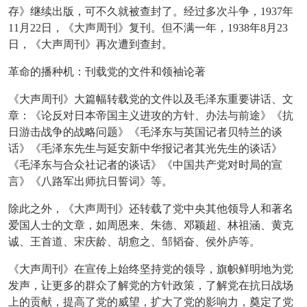
存》继续出版，可不久就被查封了。经过多次斗争，
1937年
11月22日，《大声周刊》复刊。但不满一年，1938年8月23
日，《大声周刊》再次遭到查封。
革命的播种机：刊载党的文件和领袖论著
《大声周刊》大篇幅转载党的文件以及毛泽东重要讲话、文
章：《论反对日本帝国主义进攻的方针、办法与前途》《抗
日游击战争的战略问题》《毛泽东与英国记者贝特兰的谈
话》《毛泽东先生与延安新中华报记者其光先生的谈话》
《毛泽东与合众社记者的谈话》《中国共产党对时局的宣
言》《八路军出师抗日誓词》等。
除此之外，《大声周刊》还转载了党中央其他领导人和著名
爱国人士的文章，如周恩来、朱德、邓颖超、林祖涵、黄克
诚、王首道、宋庆龄、胡愈之、邹韬奋、侯外庐等。
《大声周刊》在宣传上始终坚持党的领导，旗帜鲜明地为党
发声，让更多的群众了解党的方针政策，了解党在抗日战场
上的贡献，提高了党的威望，扩大了党的影响力，奠定了党