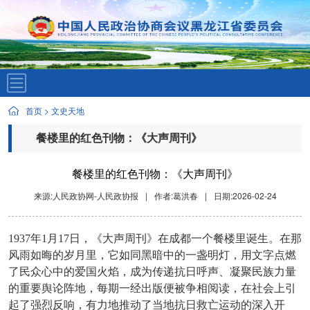
首页
>
文史天地
餐楼里的红色刊物：《大声周刊》
餐楼里的红色刊物：《大声周刊》
来源:人民政协网-人民政协报
|
作者:葛洪春
|
日期:2026-02-24
1937年1月17日，《大声周刊》在成都一个餐楼里诞生。在那
风雨如晦的岁月里，它如同黑暗中的一盏明灯，用文字点燃
了民众心中的爱国火焰，成为传递抗日呼声、凝聚民族力量
的重要舆论阵地，每期一经出版便被争相阅读，在社会上引
起了强烈反响，有力地推动了当地抗日救亡运动的深入开