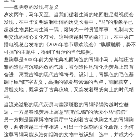
——盠驹尊的发现与意义
岁次丙午，马年又至。当我们循着生肖的轮回驻足凝视便会
发现，在中华文明波澜壮阔的历史长卷中，
“马”的形象早已
超越生物属性与生肖一隅，熔铸为一种贯通军事、礼制与文
明交流的核心文化符号。这种跨越时空的象征力，在中央广
播电视总台发布的《2026年春节联欢晚会》“骐骥驰骋，势不
可挡”的主题中，得到了鲜活的当代映照。
盠驹尊是
3000年前为祭祀典礼而铸造的青铜小马，其端庄古
雅的造型与沉稳内敛的气质，被创造性地转化为荧幕上昂首
奋进、寓意吉祥的现代吉祥符号。设计上，青黑色的毛色基
调呼应“骐”字古义，高挽的髻发与佩饰的当卢，前腿腾空，
后腿支地，既承袭了古典仪轨，又焕发着昂扬向上的时代精
神。
当流光溢彩的现代荧屏与幽深斑驳的青铜绿锈跨越时空邂
逅，一方是春晚荧屏上寓意
“前程似锦”的活泼小马“骐骐”，
另一方则是国家博物馆展厅中铭刻着古老执驹之礼的青铜驹
尊，两者跨越三千年相遇，引出一个深刻的文化命题：为何
这尊青铜马能从浩如烟海的文物中被识别、选中，并成为今