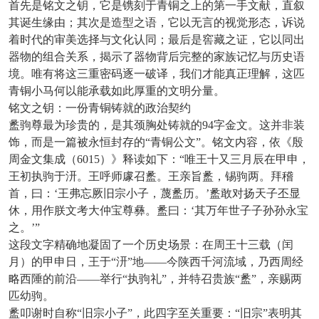
首先是铭文之钥，它是镌刻于青铜之上的第一手文献，直叙
其诞生缘由；其次是造型之语，它以无言的视觉形态，诉说
着时代的审美选择与文化认同；最后是窖藏之证，它以同出
器物的组合关系，揭示了器物背后完整的家族记忆与历史语
境。唯有将这三重密码逐一破译，我们才能真正理解，这匹
青铜小马何以能承载如此厚重的文明分量。
铭文之钥：一份青铜铸就的政治契约
盠驹尊最为珍贵的，是其颈胸处铸就的
94字金文。这并非装
饰，而是一篇被永恒封存的“青铜公文”。铭文内容，依《殷
周金文集成（6015）》释读如下：“唯王十又三月辰在甲申，
王初执驹于汧。王呼师豦召盠。王亲旨盠，锡驹两。拜稽
首，曰：‘王弗忘厥旧宗小子，蔑盠历。’盠敢对扬天子丕显
休，用作朕文考大仲宝尊彝。盠曰：‘其万年世子子孙孙永宝
之。’”
这段文字精确地凝固了一个历史场景：在周王十三载（闰
月）的甲申日，王于
“汧”地——今陕西千河流域，乃西周经
略西陲的前沿——举行“执驹礼”，并特召贵族“盠”，亲赐两
匹幼驹。
盠叩谢时自称
“旧宗小子”，此四字至关重要：“旧宗”表明其