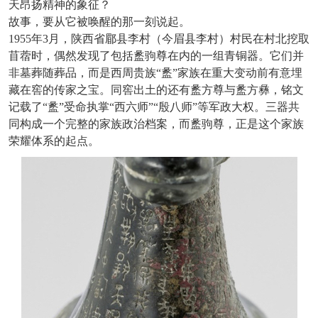
天昂扬精神的象征？
故事，要从它被唤醒的那一刻说起。
1955年3月，陕西省郿县李村（今眉县李村）村民在村北挖取
苜蓿时，偶然发现了包括盠驹尊在内的一组青铜器。它们并
非墓葬随葬品，而是西周贵族“盠”家族在重大变动前有意埋
藏在窖的传家之宝。同窖出土的还有盠方尊与盠方彝，铭文
记载了“盠”受命执掌“西六师”“殷八师”等军政大权。三器共
同构成一个完整的家族政治档案，而盠驹尊，正是这个家族
荣耀体系的起点。