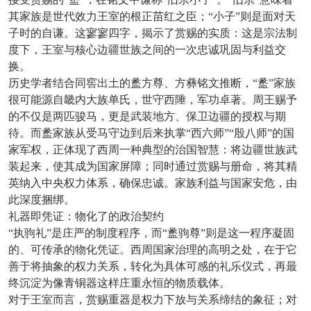
其家族是世代效力王室的根正苗红之臣；“小子”则是面对天
子时的自谦。这寥寥四字，揭示了赏赐的实质：这是宗法制
度下，王室与核心边疆世族之间的一次忠诚巩固与利益交
换。
历史学者结合同窖出土的盠方尊、方彝铭文推断，
“盠”家族
很可能源自畿内大族单氏，世守西陲，军功卓著。周王赐予
的不仅是两匹骏马，更是武装地方、保卫边疆的授权与期
待。而盠家族从受马守边到后来执掌“西六师”“殷八师”的国
家军权，正体现了西周一种典型的治国智慧：将边疆世族武
装起来，使其成为国家屏障；同时通过赏赐与册命，将其精
英纳入中央权力体系，确保忠诚。家族利益与国家安危，由
此深度捆绑。
礼器即凭证：物化了的政治契约
“执驹礼”是庄严的制度程序，而“盠驹尊”则是这一程序凝固
的、可传承的物化凭证。西周国家治理的高明之处，在于它
善于将抽象的权力关系，转化为具体可感的礼乐仪式，再最
终沉淀为像青铜器这样庄重永恒的物质载体。
对于王室而言，赏赐重器是权力下放与关系缔结的象征；对