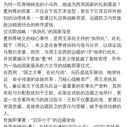
为何一匹青铜铸造的小马驹，能成为西周国家的礼制重器？
盠驹尊的答案，不仅在于其艺术造型，更在于它背后环环相
扣的治理体系：一套通过礼仪将战略资源、边疆防卫与世族
政治精密结合的秩序逻辑。
仪式即战略：
“执驹礼”的国家深意
盠驹尊铭文的核心事件，是周王亲自主持的
“执驹礼”。此礼
载于《周礼》，本义是在春季将幼驹与母马分开，以保证战
马繁衍质量。然而，当周王在西部边疆的“汧”地举行此礼，
并郑重赐马于贵族“盠”时，其意义便超越了畜牧管理，升华
为一场由国家最高权力主导的战略部署仪式。
在西周，
“国之大事，在祀与戎”。马匹是战车驱动、物资转
运、命令传递的命脉所系，乃核心战略资产。周王亲执其
礼，象征着天下优质马匹这一最重要的军事生产资料，其所
有权与分配权收归于王权。在靠近戎狄的边疆之地举行，更
是一次含蓄而有力的政治宣示：王权不仅覆盖此地，更通过
资源赏赐，直接将边疆防卫的责任与荣耀，赋予值得信赖的
人。
世族即藩篱：
“旧宗小子”的边疆使命
接受赏赐的
“盠”，在铭文中谦称“旧宗小子”。“旧宗”意味着