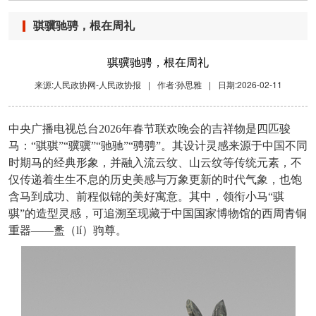
骐骥驰骋，根在周礼
骐骥驰骋，根在周礼
来源:人民政协网-人民政协报
|
作者:孙思雅
|
日期:2026-02-11
中央广播电视总台
2026年春节联欢晚会的吉祥物是四匹骏
马：“骐骐”“骥骥”“驰驰”“骋骋”。其设计灵感来源于中国不同
时期马的经典形象，并融入流云纹、山云纹等传统元素，不
仅传递着生生不息的历史美感与万象更新的时代气象，也饱
含马到成功、前程似锦的美好寓意。其中，领衔小马“骐
骐”的造型灵感，可追溯至现藏于中国国家博物馆的西周青铜
重器——盠（lí）驹尊。