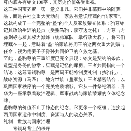
尊内底亦有铭文108字，其历史价值备受重视。
这三件国宝齐聚一窖，意义非凡。它们并非墓葬中的随葬
品，而是在社会重大变动前，家族有意识埋藏的
“传家宝”。
这就构成了一个完整的“盠”的个人及家族荣誉体系：驹尊铭
记其政治生涯的起点（受赐马驹，获守边之托），方尊与方
彝则标志着其权力巅峰（统帅军队，掌行政大权）。将它们
埋藏在一起，意味着“盠”的家族将周王的这两次重大赏赐与
任命，视为需要子子孙孙共同护卫的立族之基。
至此，盠驹尊的三重维度已完全展现：铭文是契约的条款，
造型是身份的徽章，窖藏是记忆的库房。三者共同指向一个
结论：这尊青铜驹尊，是西周王朝将制度礼制（执驹礼）、
战略资源（马匹）、地方世族（盠家族）三者精密结合，以
巩固国家秩序的一个完美物质缩影。它从一件祭祀酒器，升
华为一座承载着政治逻辑、军事战略与家族荣耀的立体纪念
碑。
盠驹尊的价值不止于静态的纪念。它更像一个枢纽，连接起
西周国家运作中制度、资源与人的动态关系。
礼制、世族与国家治理
——青铜马背上的秩序