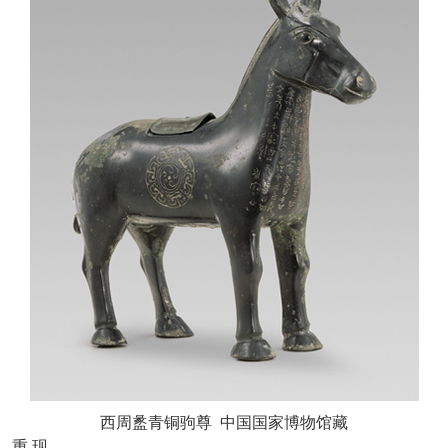
西周盠青铜驹尊
中国国家博物馆藏
重
现