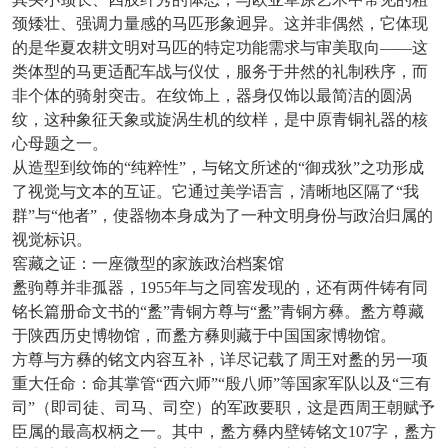
颈矮壮、强调力量感的马匹形象迥异。这并非偶然，它体现
的是华夏农耕文明对马匹的特定功能需求与审美取向
——这
类体型的马更适配车战与仪仗，服务于井然的礼制秩序，而
非个体的骑射突击。在纹饰上，器身仅饰以最简洁的圆涡
纹，这种象征天象或旋涡生机的纹样，是中原青铜礼器的核
心母题之一。
从造型到纹饰的
“纯粹性”，与铭文所述的“御戎狄”之功形成
了视觉与文本的互证。它通过美学语言，清晰地区隔了“我
群”与“他者”，使器物本身成为了一种文明身份与政治归属的
视觉标识。
窖藏之证：一座微型的家族政治档案馆
盠驹尊并非孤器，
1955年与之同窖发现的，还有两件铸有同
铭长篇册命文书的“盠”青铜方尊与“盠”青铜方彝。盠方尊藏
于陕西历史博物馆，而盠方彝则藏于中国国家博物馆。
方尊与方彝的铭文内容互补，详尽记载了周王对盠的另一项
重大任命：命其掌管
“西六师”“殷八师”等国家军队以及“三有
司”（即司徒、司马、司空）的军政要职，这是西周王朝赋予
臣属的最高权柄之一。其中，盠方彝内壁铸铭文107字，盠方