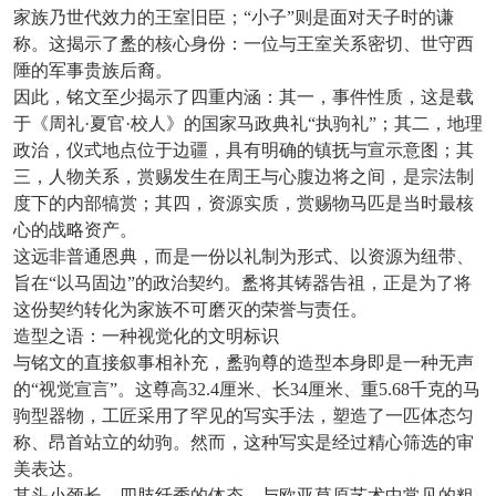
家族乃世代效力的王室旧臣；“小子”则是面对天子时的谦
称。这揭示了盠的核心身份：一位与王室关系密切、世守西
陲的军事贵族后裔。
因此，铭文至少揭示了四重内涵：其一，事件性质，这是载
于《周礼
·夏官·校人》的国家马政典礼“执驹礼”；其二，地理
政治，仪式地点位于边疆，具有明确的镇抚与宣示意图；其
三，人物关系，赏赐发生在周王与心腹边将之间，是宗法制
度下的内部犒赏；其四，资源实质，赏赐物马匹是当时最核
心的战略资产。
这远非普通恩典，而是一份以礼制为形式、以资源为纽带、
旨在
“以马固边”的政治契约。盠将其铸器告祖，正是为了将
这份契约转化为家族不可磨灭的荣誉与责任。
造型之语：一种视觉化的文明标识
与铭文的直接叙事相补充，盠驹尊的造型本身即是一种无声
的
“视觉宣言”。这尊高32.4厘米、长34厘米、重5.68千克的马
驹型器物，工匠采用了罕见的写实手法，塑造了一匹体态匀
称、昂首站立的幼驹。然而，这种写实是经过精心筛选的审
美表达。
其头小颈长、四肢纤秀的体态，与欧亚草原艺术中常见的粗