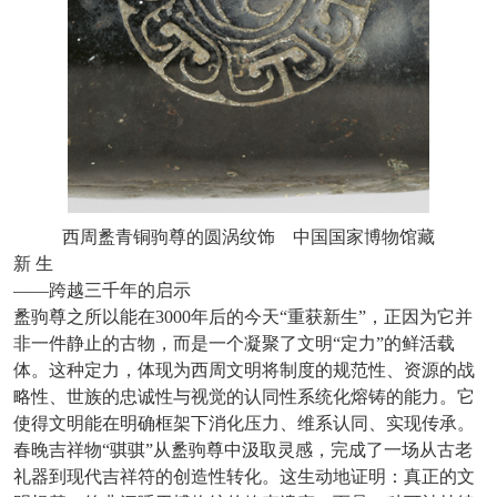
西周盠青铜驹尊的圆涡纹饰
中国国家博物馆藏
新
生
——跨越三千年的启示
盠驹尊之所以能在
3000年后的今天“重获新生”，正因为它并
非一件静止的古物，而是一个凝聚了文明“定力”的鲜活载
体。这种定力，体现为西周文明将制度的规范性、资源的战
略性、世族的忠诚性与视觉的认同性系统化熔铸的能力。它
使得文明能在明确框架下消化压力、维系认同、实现传承。
春晚吉祥物
“骐骐”从盠驹尊中汲取灵感，完成了一场从古老
礼器到现代吉祥符的创造性转化。这生动地证明：真正的文