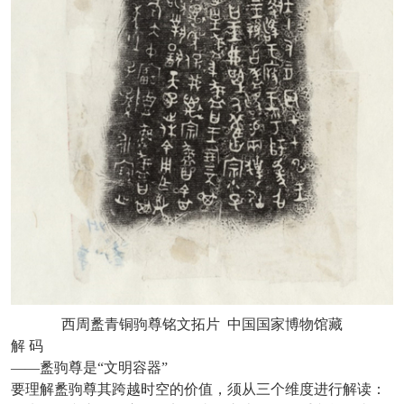
西周盠青铜驹尊铭文拓片
中国国家博物馆藏
解
码
——盠驹尊是“文明容器”
要理解盠驹尊其跨越时空的价值，须从三个维度进行解读：