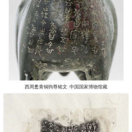
西周盠青铜驹尊铭文
中国国家博物馆藏