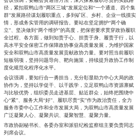
会议强调，要融会贯通悟方法，深入探索履职尽责的实践路
径，紧扣双鸭山市
“两区三城”发展定位和“一个通道、四个集
群”发展路径谋划履职重点，多到矿区、乡村、企业一线摸实
情，形成务实管用的调研报告。要站在坚定拥护“两个确
立”、坚决做到“两个维护”的高度，把保密要求贯穿政协履职
全过程、各方面，做到知责于心、担责于身、履责于行，以
高水平安全保密工作保障政协事业高质量发展，为维护国家
安全和双鸭山市高质量发展贡献政协力量。要对照当前履职
短板弱项，坚持问题导向、靶向施策，持续提升政协工作制
度化规范化程序化水平。
会议强调，要知行合一勇担当，充分彰显助力中心大局的政
协作为，坚持以学促干、以干践学，立足双鸭山市资源禀赋
与比较优势，组织委员走进基层、贴近群众，始终把围绕中
心
“紧”、服务大局“好”、履职尽责“实”作为政治责任，全力
服务市委中心工作和全市发展大局，为双鸭山市高质量发展
广泛凝聚人心、凝聚共识、凝聚智慧、凝聚力量。
市政协副秘书长、各委办室和派驻纪检监察组主要负责同志
列席会议。