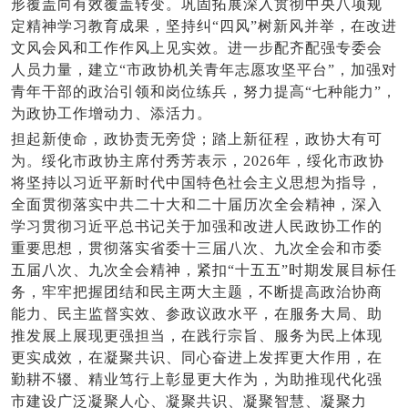
形覆盖向有效覆盖转变。巩固拓展深入贯彻中央八项规
定精神学习教育成果，坚持纠“四风”树新风并举，在改进
文风会风和工作作风上见实效。进一步配齐配强专委会
人员力量，建立“市政协机关青年志愿攻坚平台”，加强对
青年干部的政治引领和岗位练兵，努力提高“七种能力”，
为政协工作增动力、添活力。
担起新使命，政协责无旁贷；踏上新征程，政协大有可
为。绥化市政协主席付秀芳表示，2026年，绥化市政协
将坚持以习近平新时代中国特色社会主义思想为指导，
全面贯彻落实中共二十大和二十届历次全会精神，深入
学习贯彻习近平总书记关于加强和改进人民政协工作的
重要思想，贯彻落实省委十三届八次、九次全会和市委
五届八次、九次全会精神，紧扣“十五五”时期发展目标任
务，牢牢把握团结和民主两大主题，不断提高政治协商
能力、民主监督实效、参政议政水平，在服务大局、助
推发展上展现更强担当，在践行宗旨、服务为民上体现
更实成效，在凝聚共识、同心奋进上发挥更大作用，在
勤耕不辍、精业笃行上彰显更大作为，为助推现代化强
市建设广泛凝聚人心、凝聚共识、凝聚智慧、凝聚力