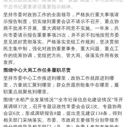
平总书记重要讲话重要指示精神。
坚持市委对政协工作的全面领导，严格执行重大事项请
示报告制度，切实做到重要会议不请示不召开、重点协
商不批准不开展、重大调研不同意不实施。一年来，共
向市委请示报告重要事项29次，并不折不扣地按照市委
意见抓好贯彻落实。严格落实党组工作规则，坚决贯彻
民主集中制，强化对政协重要事务、重大问题、重点工
作的统筹协调，党组把方向、管大局、保落实作用有效
发挥。
围绕中心大局工作任务履职尽责
坚持市委中心工作推进到哪里，政协工作就跟进到哪
里，力量就汇聚到哪里；群众所愿所盼集中在哪里，履
职重点就聚焦到哪里。
围绕“水稻产业发展情况”“全市社保信息化建设情况”等开
展调研37次，召开专题议政性常委会会议2次、专题协商
会议6次，形成调研报告8篇，提出意见建议134条，得到
相关部门采纳落实。市委、市政府主要领导分别带领市
级分管领导及相关部门（县、市）负责人参加市政协专