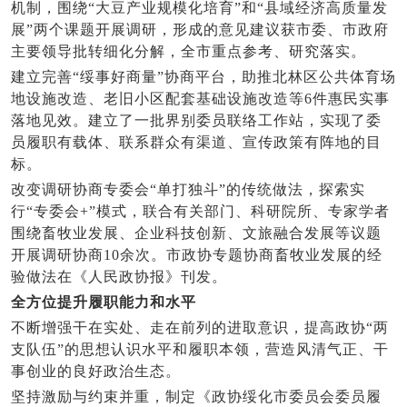
机制，围绕“大豆产业规模化培育”和“县域经济高质量发
展”两个课题开展调研，形成的意见建议获市委、市政府
主要领导批转细化分解，全市重点参考、研究落实。
建立完善“绥事好商量”协商平台，助推北林区公共体育场
地设施改造、老旧小区配套基础设施改造等6件惠民实事
落地见效。建立了一批界别委员联络工作站，实现了委
员履职有载体、联系群众有渠道、宣传政策有阵地的目
标。
改变调研协商专委会“单打独斗”的传统做法，探索实
行“专委会+”模式，联合有关部门、科研院所、专家学者
围绕畜牧业发展、企业科技创新、文旅融合发展等议题
开展调研协商10余次。市政协专题协商畜牧业发展的经
验做法在《人民政协报》刊发。
全方位提升履职能力和水平
不断增强干在实处、走在前列的进取意识，提高政协“两
支队伍”的思想认识水平和履职本领，营造风清气正、干
事创业的良好政治生态。
坚持激励与约束并重，制定《政协绥化市委员会委员履