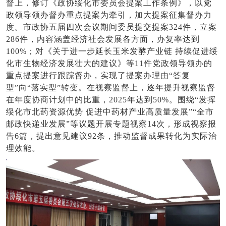
督上，修订《政协绥化市委员会提案工作条例》，以党
政领导领办督办重点提案为牵引，加大提案征集督办力
度。市政协五届四次会议期间委员提交提案324件，立案
286件，内容涵盖经济社会发展各方面，办复率达到
100%；对《关于进一步延长玉米发酵产业链 持续促进绥
化市生物经济发展壮大的建议》等11件党政领导领办的
重点提案进行跟踪督办，实现了提案办理由“答复
型”向“落实型”转变。在视察监督上，逐年提升视察监督
在年度协商计划中的比重，2025年达到50%。围绕“发挥
绥化市北药资源优势 促进中药材产业高质量发展”“全市
邮政快递业发展”等议题开展专题视察14次，形成视察报
告6篇，提出意见建议92条，推动监督成果转化为实际治
理效能。