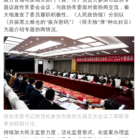
题议政性常委会会议，与政协常委面对面协商交流，极
大地激发了委员履职积极性。《人民政协报》分别以
《共探黑土粮仓的“振兴密码”》《得天独“厚”种出好豆》
为题介绍专题协商情况。
绥化市委书记韩雪松参加市政协五届五次会议工商联等
界别联组讨论。
持续加大民主监督力度，活化监督形式。在提案办理监