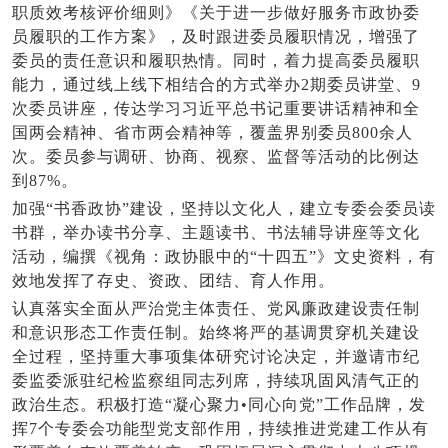
职质效考核评价细则》《关于进一步做好服务市政协委
员履职的工作方案》，及时跟进委员履职情况，增强了
委员的责任意识和履职热情。同时，着力提高委员履职
能力，通过线上线下相结合的方式举办2期委员讲堂、9
次委员讲座，传达学习习近平总书记重要讲话精神和全
国两会精神、省市两会精神等，覆盖界别委员800余人
次。委员参与调研、协商、视察、监督等活动的比例达
到87%。
加强“书香政协”建设，坚持以文化人，建立专委会委员读
书群，举办读书分享、主题读书、书法辅导讲座等文化
活动，编撰《视角：政协眼中的“十四五”》文史资料，有
效地发挥了存史、资政、团结、育人作用。
认真落实全面从严治党主体责任、党风廉政建设责任制
和意识形态工作责任制。始终将严的基调贯穿机关建设
全过程，坚持重大事项集体研究讨论决定，并邀请市纪
委监委派驻纪检监察组同志列席，持续巩固风清气正的
政治生态。积极打造“凝心聚力•同心向党”工作品牌，发
挥7个专委会功能型党支部作用，持续推进党建工作从有