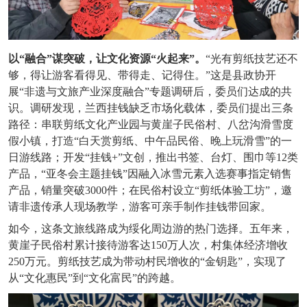
以
“融合”谋突破，让文化资源“火起来”。
“光有剪纸技艺还不
够，得让游客看得见、带得走、记得住。”这是县政协开
展“非遗与文旅产业深度融合”专题调研后，委员们达成的共
识。调研发现，兰西挂钱缺乏市场化载体，委员们提出三条
路径：串联剪纸文化产业园与黄崖子民俗村、八岔沟滑雪度
假小镇，打造“白天赏剪纸、中午品民俗、晚上玩滑雪”的一
日游线路；开发“挂钱+”文创，推出书签、台灯、围巾等12类
产品，“亚冬会主题挂钱”因融入冰雪元素入选赛事指定销售
产品，销量突破3000件；在民俗村设立“剪纸体验工坊”，邀
请非遗传承人现场教学，游客可亲手制作挂钱带回家。
如今，这条文旅线路成为绥化周边游的热门选择。五年来，
黄崖子民俗村累计接待游客达
150万人次，村集体经济增收
250万元。剪纸技艺成为带动村民增收的“金钥匙”，实现了
从“文化惠民”到“文化富民”的跨越。