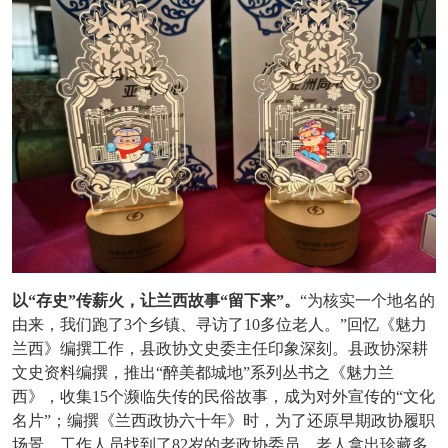
以
“存史”传薪火，让兰西故事“留下来”。
“为核实一个地名的
由来，我们跑了3个乡镇、寻访了10多位老人。”回忆《魅力
兰西》编撰工作，县政协文史委主任印象深刻。县政协深耕
文史资料编撰，推出“醉美都城地”系列丛书之《魅力兰
西》，收集15个濒临失传的民俗故事，成为对外宣传的“文化
名片”；编撰《兰西政协六十年》时，为了还原早期政协履职
场景，工作人员找到了82岁的老政协委员，老人拿出珍藏多